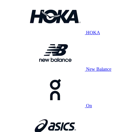
HOKA
New Balance
On