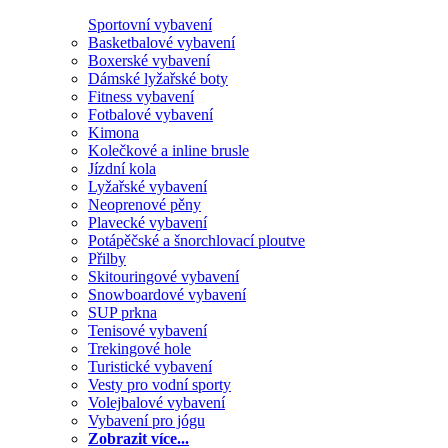
Sportovní vybavení
Basketbalové vybavení
Boxerské vybavení
Dámské lyžařské boty
Fitness vybavení
Fotbalové vybavení
Kimona
Kolečkové a inline brusle
Jízdní kola
Lyžařské vybavení
Neoprenové pěny
Plavecké vybavení
Potápěčské a šnorchlovací ploutve
Přilby
Skitouringové vybavení
Snowboardové vybavení
SUP prkna
Tenisové vybavení
Trekingové hole
Turistické vybavení
Vesty pro vodní sporty
Volejbalové vybavení
Vybavení pro jógu
Zobrazit více...