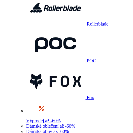
Rollerblade
POC
Fox
Výprodej až -60%
Dámské oblečení až -60%
Dámská obuv až -60%