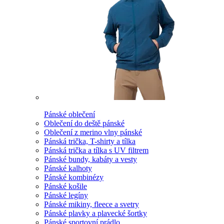
Pánské oblečení
Oblečení do deště pánské
Oblečení z merino vlny pánské
Pánská trička, T-shirty a tílka
Pánská trička a tílka s UV filtrem
Pánské bundy, kabáty a vesty
Pánské kalhoty
Pánské kombinézy
Pánské košile
Pánské legíny
Pánské mikiny, fleece a svetry
Pánské plavky a plavecké šortky
Pánské sportovní prádlo