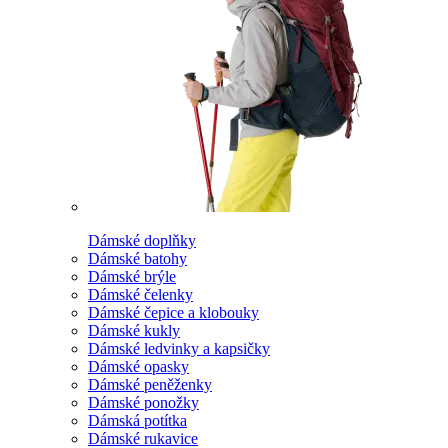
Dámské doplňky
Dámské batohy
Dámské brýle
Dámské čelenky
Dámské čepice a klobouky
Dámské kukly
Dámské ledvinky a kapsičky
Dámské opasky
Dámské peněženky
Dámské ponožky
Dámská potítka
Dámské rukavice