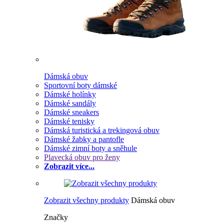
Dámská obuv
Sportovní boty dámské
Dámské holínky
Dámské sandály
Dámské sneakers
Dámské tenisky
Dámská turistická a trekingová obuv
Dámské žabky a pantofle
Dámské zimní boty a sněhule
Plavecká obuv pro ženy
Zobrazit více...
Zobrazit všechny produkty
Dámská obuv
Značky