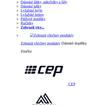
Dámské šátky, nákrčníky a šály
Dámské tašky
Lyžařské brýle
Lyžařské helmy
Plážové doplňky
Ručníky
Zobrazit více...
Zobrazit všechny produkty
Dámské doplňky
Značky
CEP