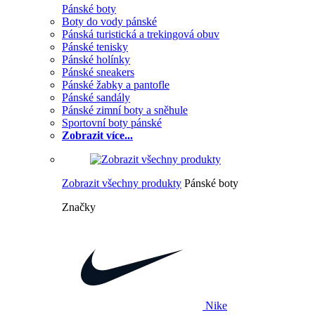
Pánské boty
Boty do vody pánské
Pánská turistická a trekingová obuv
Pánské tenisky
Pánské holínky
Pánské sneakers
Pánské žabky a pantofle
Pánské sandály
Pánské zimní boty a sněhule
Sportovní boty pánské
Zobrazit více...
Zobrazit všechny produkty
Pánské boty
Značky
Nike