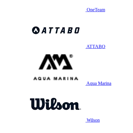
OneTeam
ATTABO
Aqua Marina
Wilson