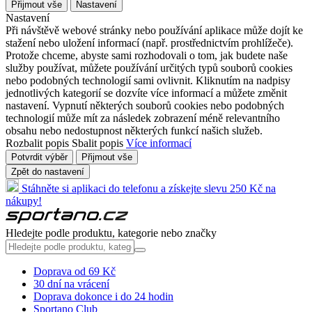
Přijmout vše
Nastavení
Nastavení
Při návštěvě webové stránky nebo používání aplikace může dojít ke
stažení nebo uložení informací (např. prostřednictvím prohlížeče).
Protože chceme, abyste sami rozhodovali o tom, jak budete naše
služby používat, můžete používání určitých typů souborů cookies
nebo podobných technologií sami ovlivnit. Kliknutím na nadpisy
jednotlivých kategorií se dozvíte více informací a můžete změnit
nastavení. Vypnutí některých souborů cookies nebo podobných
technologií může mít za následek zobrazení méně relevantního
obsahu nebo nedostupnost některých funkcí našich služeb.
Rozbalit popis
Sbalit popis
Více informací
Potvrdit výběr
Přijmout vše
Zpět do nastavení
Stáhněte si aplikaci do telefonu a získejte slevu 250 Kč na
nákupy!
Hledejte podle produktu, kategorie nebo značky
Doprava od 69 Kč
30 dní na vrácení
Doprava dokonce i do 24 hodin
Sportano Club