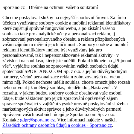
Sportano.cz - Dbáme na ochranu vašeho soukromí
Chceme poskytovat služby na nejvyšší sportovní úrovni. Za tímto
účelem využíváme soubory cookie a mobilní reklamní identifikátory,
které zajišťují správné fungování webu, a po získání vašeho
souhlasu také pro analytické účely a personalizaci reklam, tj.
zobrazování personalizovaného obsahu a reklam přizpůsobených
vašim zájmům a měření jejich účinnosti. Soubory cookie a mobilní
reklamní identifikátory mohou být využívány jak pro
personalizované, tak i nepersonalizované reklamní aktivity - v
závislosti na souhlasu, který jste udělili. Pokud kliknete na „Přijmout
vše“, vyjádříte souhlas se zpracováním vašich osobních údajů
společností SPORTANO.COM Sp. z o.o. a jejími důvěryhodnými
partnery, včetně personalizace reklam zobrazovaných na webu i
mimo něj. Pokud nechcete udělit souhlas, chcete omezit jeho rozsah
nebo odvolat již udělený souhlas, přejděte do „Nastavení“. V
rozsahu, v jakém budou soubory cookie obsahovat vaše osobní
údaje, bude základem pro jejich zpracování oprávněný zájem
správce spočívající v zajištění vysoké úrovně poskytování služeb a
marketingových aktivit správce a jeho důvěryhodných partnerů.
Správcem vašich osobních údajů je Sportano.com Sp. z o.o.
Kontakt:
gdpr@sportano.cz
. Více informací najdete v našich
Zásadách ochrany osobních údajů a cookies - Sportano.cz
.