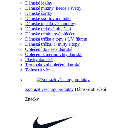
Dámské legíny
Dámské mikiny, fleece a svetry
Dámské šortky
Dámské sportovní prádlo
Dámské teplákové soupravy
Dámské trekové oblečení
Dámské tréninkové oblečení
Dámská trička a topy s UV filtrem
Dámská trička, T-shirty a topy
Oblečení do deště dámské
Oblečení z merino vlny dámské
Plavky dámské
Termoaktivní oblečení dámské
Zobrazit více...
Zobrazit všechny produkty
Dámské oblečení
Značky