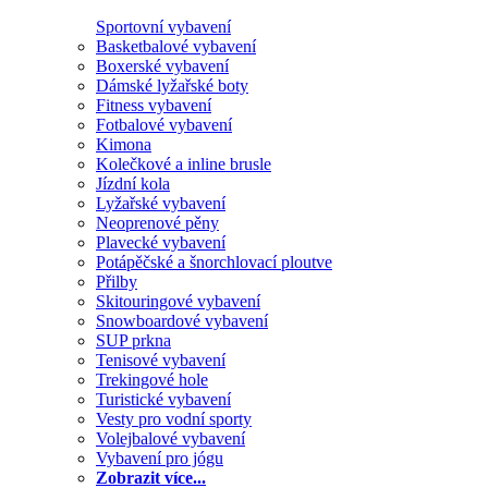
Sportovní vybavení
Basketbalové vybavení
Boxerské vybavení
Dámské lyžařské boty
Fitness vybavení
Fotbalové vybavení
Kimona
Kolečkové a inline brusle
Jízdní kola
Lyžařské vybavení
Neoprenové pěny
Plavecké vybavení
Potápěčské a šnorchlovací ploutve
Přilby
Skitouringové vybavení
Snowboardové vybavení
SUP prkna
Tenisové vybavení
Trekingové hole
Turistické vybavení
Vesty pro vodní sporty
Volejbalové vybavení
Vybavení pro jógu
Zobrazit více...