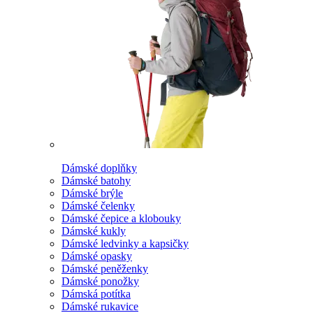
Dámské doplňky
Dámské batohy
Dámské brýle
Dámské čelenky
Dámské čepice a klobouky
Dámské kukly
Dámské ledvinky a kapsičky
Dámské opasky
Dámské peněženky
Dámské ponožky
Dámská potítka
Dámské rukavice