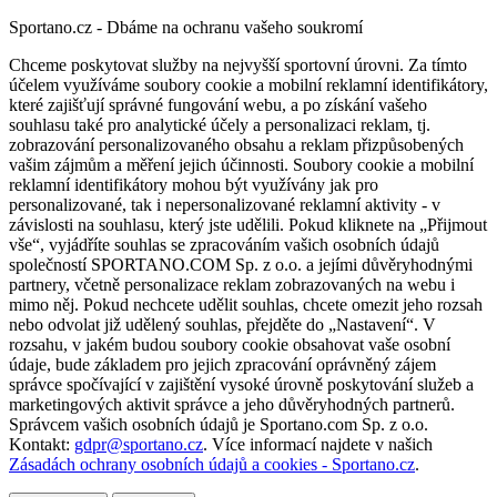
Sportano.cz - Dbáme na ochranu vašeho soukromí
Chceme poskytovat služby na nejvyšší sportovní úrovni. Za tímto
účelem využíváme soubory cookie a mobilní reklamní identifikátory,
které zajišťují správné fungování webu, a po získání vašeho
souhlasu také pro analytické účely a personalizaci reklam, tj.
zobrazování personalizovaného obsahu a reklam přizpůsobených
vašim zájmům a měření jejich účinnosti. Soubory cookie a mobilní
reklamní identifikátory mohou být využívány jak pro
personalizované, tak i nepersonalizované reklamní aktivity - v
závislosti na souhlasu, který jste udělili. Pokud kliknete na „Přijmout
vše“, vyjádříte souhlas se zpracováním vašich osobních údajů
společností SPORTANO.COM Sp. z o.o. a jejími důvěryhodnými
partnery, včetně personalizace reklam zobrazovaných na webu i
mimo něj. Pokud nechcete udělit souhlas, chcete omezit jeho rozsah
nebo odvolat již udělený souhlas, přejděte do „Nastavení“. V
rozsahu, v jakém budou soubory cookie obsahovat vaše osobní
údaje, bude základem pro jejich zpracování oprávněný zájem
správce spočívající v zajištění vysoké úrovně poskytování služeb a
marketingových aktivit správce a jeho důvěryhodných partnerů.
Správcem vašich osobních údajů je Sportano.com Sp. z o.o.
Kontakt:
gdpr@sportano.cz
. Více informací najdete v našich
Zásadách ochrany osobních údajů a cookies - Sportano.cz
.