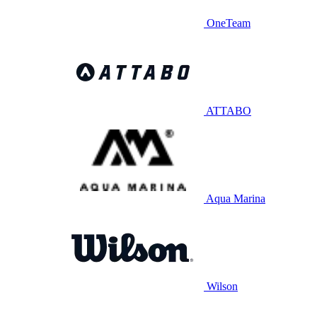
OneTeam
ATTABO
Aqua Marina
Wilson