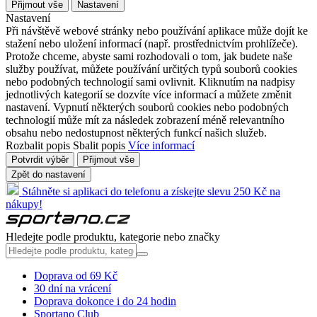
Přijmout vše
Nastavení
Nastavení
Při návštěvě webové stránky nebo používání aplikace může dojít ke
stažení nebo uložení informací (např. prostřednictvím prohlížeče).
Protože chceme, abyste sami rozhodovali o tom, jak budete naše
služby používat, můžete používání určitých typů souborů cookies
nebo podobných technologií sami ovlivnit. Kliknutím na nadpisy
jednotlivých kategorií se dozvíte více informací a můžete změnit
nastavení. Vypnutí některých souborů cookies nebo podobných
technologií může mít za následek zobrazení méně relevantního
obsahu nebo nedostupnost některých funkcí našich služeb.
Rozbalit popis
Sbalit popis
Více informací
Potvrdit výběr
Přijmout vše
Zpět do nastavení
Stáhněte si aplikaci do telefonu a získejte slevu 250 Kč na
nákupy!
Hledejte podle produktu, kategorie nebo značky
Doprava od 69 Kč
30 dní na vrácení
Doprava dokonce i do 24 hodin
Sportano Club