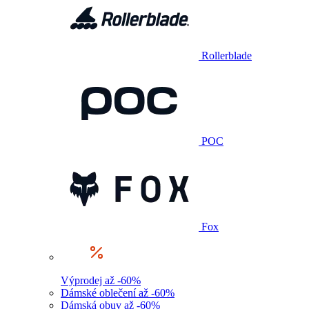
Rollerblade
POC
Fox
Výprodej až -60%
Dámské oblečení až -60%
Dámská obuv až -60%