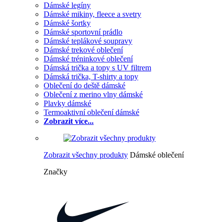
Dámské legíny
Dámské mikiny, fleece a svetry
Dámské šortky
Dámské sportovní prádlo
Dámské teplákové soupravy
Dámské trekové oblečení
Dámské tréninkové oblečení
Dámská trička a topy s UV filtrem
Dámská trička, T-shirty a topy
Oblečení do deště dámské
Oblečení z merino vlny dámské
Plavky dámské
Termoaktivní oblečení dámské
Zobrazit více...
Zobrazit všechny produkty
Dámské oblečení
Značky