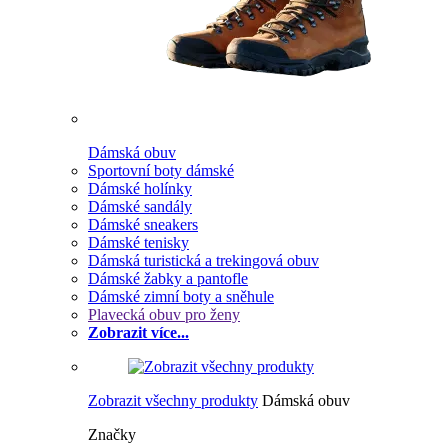
Dámská obuv
Sportovní boty dámské
Dámské holínky
Dámské sandály
Dámské sneakers
Dámské tenisky
Dámská turistická a trekingová obuv
Dámské žabky a pantofle
Dámské zimní boty a sněhule
Plavecká obuv pro ženy
Zobrazit více...
Zobrazit všechny produkty
Dámská obuv
Značky