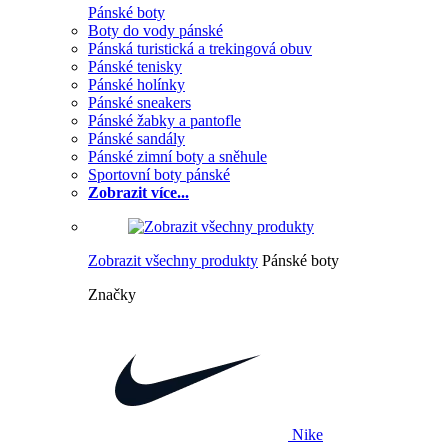
Pánské boty
Boty do vody pánské
Pánská turistická a trekingová obuv
Pánské tenisky
Pánské holínky
Pánské sneakers
Pánské žabky a pantofle
Pánské sandály
Pánské zimní boty a sněhule
Sportovní boty pánské
Zobrazit více...
Zobrazit všechny produkty
Pánské boty
Značky
Nike