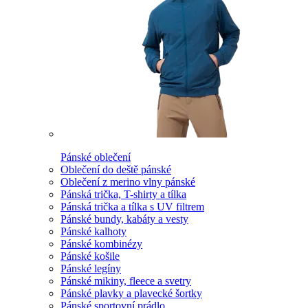
Pánské oblečení
Oblečení do deště pánské
Oblečení z merino vlny pánské
Pánská trička, T-shirty a tílka
Pánská trička a tílka s UV filtrem
Pánské bundy, kabáty a vesty
Pánské kalhoty
Pánské kombinézy
Pánské košile
Pánské legíny
Pánské mikiny, fleece a svetry
Pánské plavky a plavecké šortky
Pánské sportovní prádlo