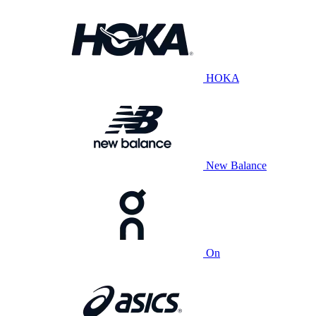
HOKA
New Balance
On