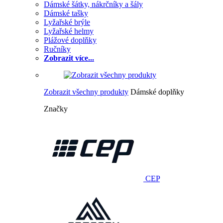
Dámské šátky, nákrčníky a šály
Dámské tašky
Lyžařské brýle
Lyžařské helmy
Plážové doplňky
Ručníky
Zobrazit více...
Zobrazit všechny produkty
Dámské doplňky
Značky
CEP