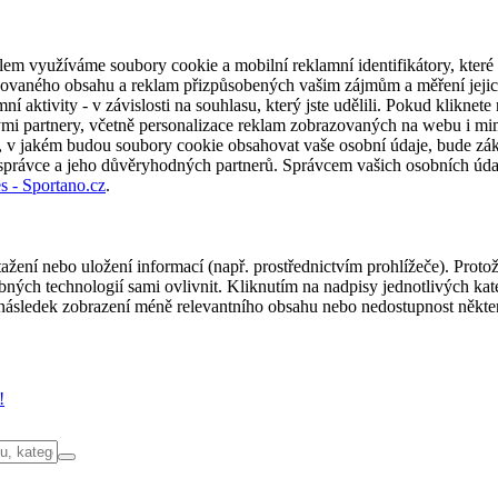
em využíváme soubory cookie a mobilní reklamní identifikátory, které 
alizovaného obsahu a reklam přizpůsobených vašim zájmům a měření jeji
í aktivity - v závislosti na souhlasu, který jste udělili. Pokud kliknet
partnery, včetně personalizace reklam zobrazovaných na webu i mimo 
u, v jakém budou soubory cookie obsahovat vaše osobní údaje, bude zák
 správce a jeho důvěryhodných partnerů. Správcem vašich osobních úda
s - Sportano.cz
.
ažení nebo uložení informací (např. prostřednictvím prohlížeče). Proto
ých technologií sami ovlivnit. Kliknutím na nadpisy jednotlivých kate
ásledek zobrazení méně relevantního obsahu nebo nedostupnost někter
!