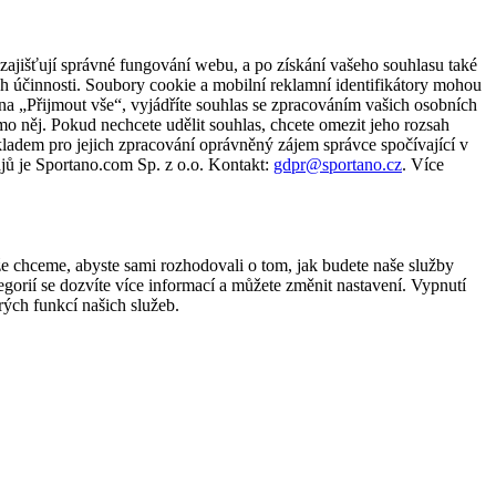
zajišťují správné fungování webu, a po získání vašeho souhlasu také
ch účinnosti. Soubory cookie a mobilní reklamní identifikátory mohou
e na „Přijmout vše“, vyjádříte souhlas se zpracováním vašich osobních
něj. Pokud nechcete udělit souhlas, chcete omezit jeho rozsah
ladem pro jejich zpracování oprávněný zájem správce spočívající v
jů je Sportano.com Sp. z o.o. Kontakt:
gdpr@sportano.cz
. Více
že chceme, abyste sami rozhodovali o tom, jak budete naše služby
gorií se dozvíte více informací a můžete změnit nastavení. Vypnutí
ých funkcí našich služeb.