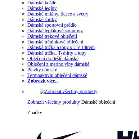
Dámské košile
Dámské legíny
Dámské mikiny, fleece a svetry
Dámské šortky
Dámské sportovní prádlo
Dámské teplákové soupravy
Dámské trekové oblečení
Dámské tréninkové oblečení
Dámská trička a topy s UV filtrem
Dámská trička, T-shirty a topy
Oblečení do deště dámské
Oblečení z merino vlny dámské
Plavky dámské
Termoaktivní oblečení dámské
Zobrazit více...
Zobrazit všechny produkty
Dámské oblečení
Značky