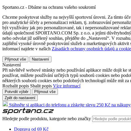
Sportano.cz - Dbáme na ochranu vašeho soukromí
Chceme poskytovat služby na nejvyšší sportovní úrovni. Za tímto účel
pro analytické účely a personalizaci reklam, tj. zobrazování person
být využívány jak pro personalizované, tak i nepersonalizované reklamn
údajů společností SPORTANO.COM Sp. z o.o. a jejími důvěryhodnými 
nebo odvolat již udělený souhlas, přejděte do „Nastavení“. V rozsah
zajištění vysoké úrovně poskytování služeb a marketingových aktivit
informací najdete v našich
Zásadách ochrany osobních údajů a cookie
Přijmout vše
Nastavení
Nastavení
Při návštěvě webové stránky nebo používání aplikace může dojít ke st
používat, můžete používání určitých typů souborů cookies nebo podobn
některých souborů cookies nebo podobných technologií může mít za n
Rozbalit popis
Sbalit popis
Více informací
Potvrdit výběr
Přijmout vše
Zpět do nastavení
Stáhněte si aplikaci do telefonu a získejte slevu 250 Kč na nákupy
Hledejte podle produktu, kategorie nebo značky
Doprava od 69 Kč