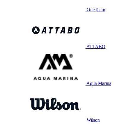
OneTeam
ATTABO
Aqua Marina
Wilson