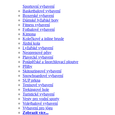
Sportovní vybavení
Basketbalové vybavení
Boxerské vybavení
Dámské lyžařské boty
Fitness vybavení
Fotbalové vybavení
Kimona
Kolečkové a inline brusle
Jízdní kola
Lyžařské vybavení
Neoprenové pěny
Plavecké vybavení
Potápěčské a šnorchlovací ploutve
Přilby
Skitouringové vybavení
Snowboardové vybavení
SUP prkna
Tenisové vybavení
Trekingové hole
Turistické vybavení
Vesty pro vodní sporty
Volejbalové vybavení
Vybavení pro jógu
Zobrazit více...