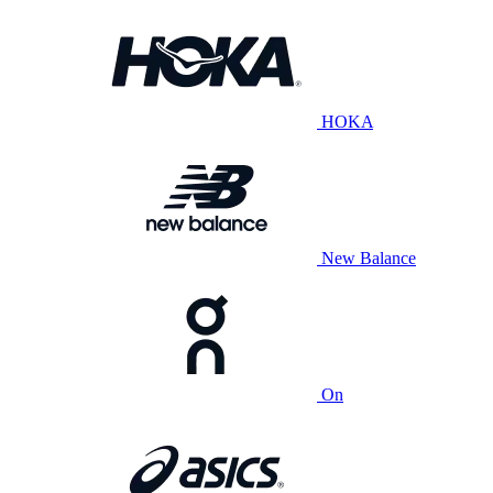
HOKA
New Balance
On