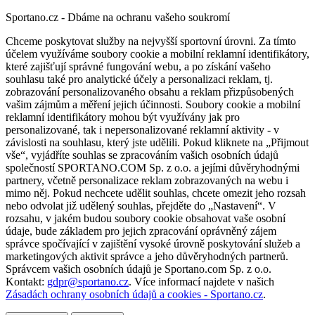
Sportano.cz - Dbáme na ochranu vašeho soukromí
Chceme poskytovat služby na nejvyšší sportovní úrovni. Za tímto
účelem využíváme soubory cookie a mobilní reklamní identifikátory,
které zajišťují správné fungování webu, a po získání vašeho
souhlasu také pro analytické účely a personalizaci reklam, tj.
zobrazování personalizovaného obsahu a reklam přizpůsobených
vašim zájmům a měření jejich účinnosti. Soubory cookie a mobilní
reklamní identifikátory mohou být využívány jak pro
personalizované, tak i nepersonalizované reklamní aktivity - v
závislosti na souhlasu, který jste udělili. Pokud kliknete na „Přijmout
vše“, vyjádříte souhlas se zpracováním vašich osobních údajů
společností SPORTANO.COM Sp. z o.o. a jejími důvěryhodnými
partnery, včetně personalizace reklam zobrazovaných na webu i
mimo něj. Pokud nechcete udělit souhlas, chcete omezit jeho rozsah
nebo odvolat již udělený souhlas, přejděte do „Nastavení“. V
rozsahu, v jakém budou soubory cookie obsahovat vaše osobní
údaje, bude základem pro jejich zpracování oprávněný zájem
správce spočívající v zajištění vysoké úrovně poskytování služeb a
marketingových aktivit správce a jeho důvěryhodných partnerů.
Správcem vašich osobních údajů je Sportano.com Sp. z o.o.
Kontakt:
gdpr@sportano.cz
. Více informací najdete v našich
Zásadách ochrany osobních údajů a cookies - Sportano.cz
.