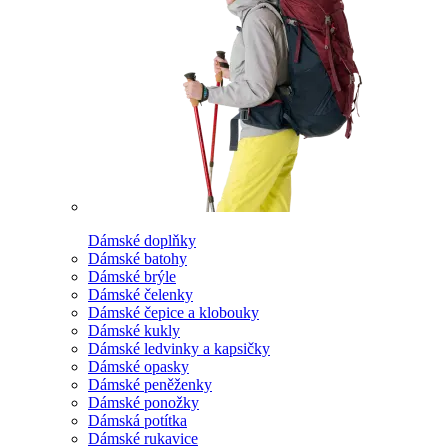
Dámské doplňky
Dámské batohy
Dámské brýle
Dámské čelenky
Dámské čepice a klobouky
Dámské kukly
Dámské ledvinky a kapsičky
Dámské opasky
Dámské peněženky
Dámské ponožky
Dámská potítka
Dámské rukavice