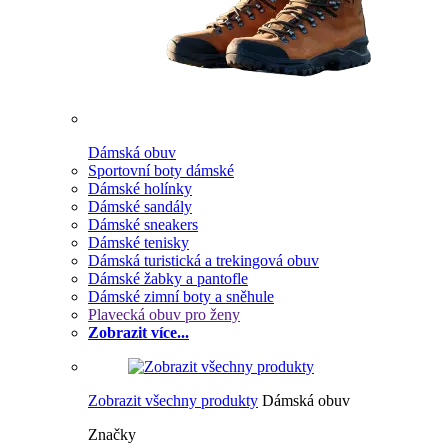
Dámská obuv
Sportovní boty dámské
Dámské holínky
Dámské sandály
Dámské sneakers
Dámské tenisky
Dámská turistická a trekingová obuv
Dámské žabky a pantofle
Dámské zimní boty a sněhule
Plavecká obuv pro ženy
Zobrazit více...
Zobrazit všechny produkty
Dámská obuv
Značky