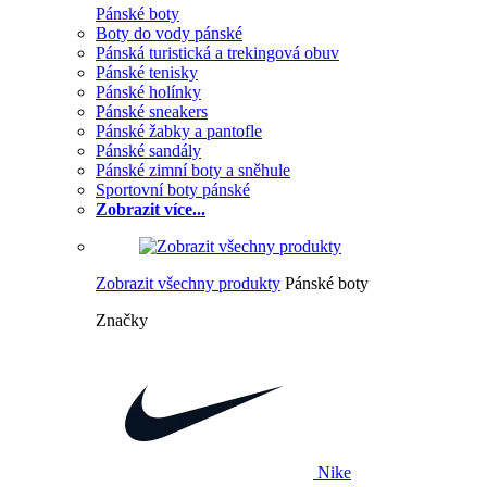
Pánské boty
Boty do vody pánské
Pánská turistická a trekingová obuv
Pánské tenisky
Pánské holínky
Pánské sneakers
Pánské žabky a pantofle
Pánské sandály
Pánské zimní boty a sněhule
Sportovní boty pánské
Zobrazit více...
Zobrazit všechny produkty
Pánské boty
Značky
Nike