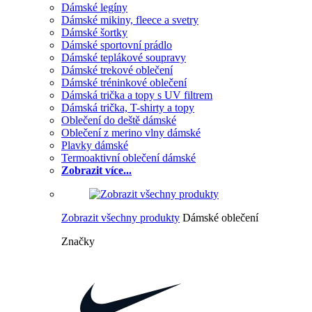
Dámské legíny
Dámské mikiny, fleece a svetry
Dámské šortky
Dámské sportovní prádlo
Dámské teplákové soupravy
Dámské trekové oblečení
Dámské tréninkové oblečení
Dámská trička a topy s UV filtrem
Dámská trička, T-shirty a topy
Oblečení do deště dámské
Oblečení z merino vlny dámské
Plavky dámské
Termoaktivní oblečení dámské
Zobrazit více...
Zobrazit všechny produkty
Dámské oblečení
Značky