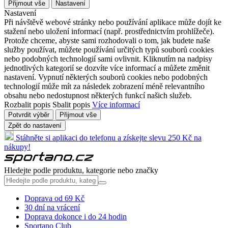
Přijmout vše
Nastavení
Nastavení
Při návštěvě webové stránky nebo používání aplikace může dojít ke
stažení nebo uložení informací (např. prostřednictvím prohlížeče).
Protože chceme, abyste sami rozhodovali o tom, jak budete naše
služby používat, můžete používání určitých typů souborů cookies
nebo podobných technologií sami ovlivnit. Kliknutím na nadpisy
jednotlivých kategorií se dozvíte více informací a můžete změnit
nastavení. Vypnutí některých souborů cookies nebo podobných
technologií může mít za následek zobrazení méně relevantního
obsahu nebo nedostupnost některých funkcí našich služeb.
Rozbalit popis
Sbalit popis
Více informací
Potvrdit výběr
Přijmout vše
Zpět do nastavení
Stáhněte si aplikaci do telefonu a získejte slevu 250 Kč na
nákupy!
Hledejte podle produktu, kategorie nebo značky
Doprava od 69 Kč
30 dní na vrácení
Doprava dokonce i do 24 hodin
Sportano Club