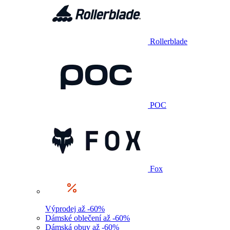
Rollerblade
POC
Fox
Výprodej až -60%
Dámské oblečení až -60%
Dámská obuv až -60%