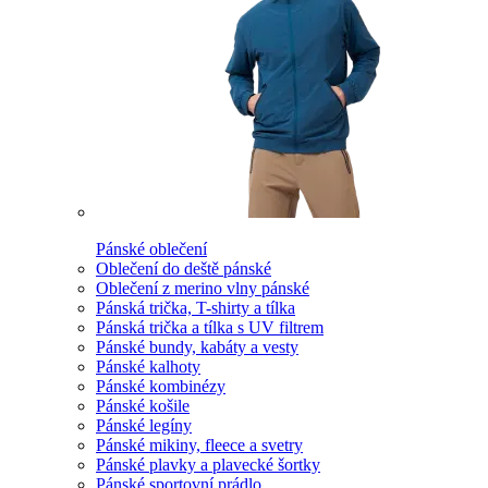
Pánské oblečení
Oblečení do deště pánské
Oblečení z merino vlny pánské
Pánská trička, T-shirty a tílka
Pánská trička a tílka s UV filtrem
Pánské bundy, kabáty a vesty
Pánské kalhoty
Pánské kombinézy
Pánské košile
Pánské legíny
Pánské mikiny, fleece a svetry
Pánské plavky a plavecké šortky
Pánské sportovní prádlo