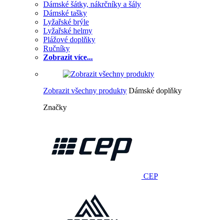
Dámské šátky, nákrčníky a šály
Dámské tašky
Lyžařské brýle
Lyžařské helmy
Plážové doplňky
Ručníky
Zobrazit více...
Zobrazit všechny produkty
Dámské doplňky
Značky
CEP