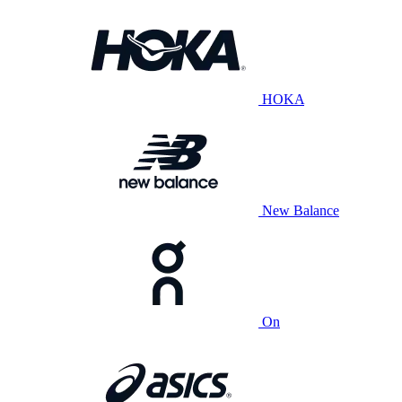
HOKA
New Balance
On