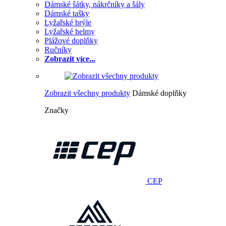
Dámské šátky, nákrčníky a šály
Dámské tašky
Lyžařské brýle
Lyžařské helmy
Plážové doplňky
Ručníky
Zobrazit více...
Zobrazit všechny produkty
Dámské doplňky
Značky
CEP