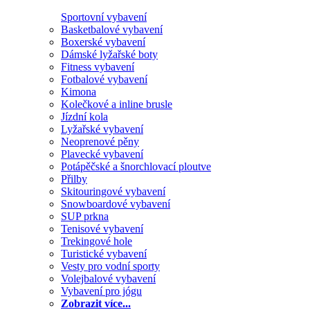
Sportovní vybavení
Basketbalové vybavení
Boxerské vybavení
Dámské lyžařské boty
Fitness vybavení
Fotbalové vybavení
Kimona
Kolečkové a inline brusle
Jízdní kola
Lyžařské vybavení
Neoprenové pěny
Plavecké vybavení
Potápěčské a šnorchlovací ploutve
Přilby
Skitouringové vybavení
Snowboardové vybavení
SUP prkna
Tenisové vybavení
Trekingové hole
Turistické vybavení
Vesty pro vodní sporty
Volejbalové vybavení
Vybavení pro jógu
Zobrazit více...