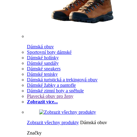
Dámská obuv
Sportovní boty dámské
Dámské holínky
Dámské sandály
Dámské sneakers
Dámské tenisky
Dámská turistická a trekingová obuv
Dámské žabky a pantofle
Dámské zimní boty a sněhule
Plavecká obuv pro ženy
Zobrazit více...
Zobrazit všechny produkty
Dámská obuv
Značky