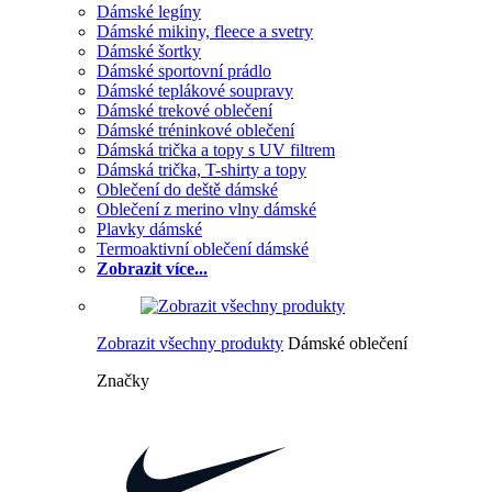
Dámské legíny
Dámské mikiny, fleece a svetry
Dámské šortky
Dámské sportovní prádlo
Dámské teplákové soupravy
Dámské trekové oblečení
Dámské tréninkové oblečení
Dámská trička a topy s UV filtrem
Dámská trička, T-shirty a topy
Oblečení do deště dámské
Oblečení z merino vlny dámské
Plavky dámské
Termoaktivní oblečení dámské
Zobrazit více...
Zobrazit všechny produkty
Dámské oblečení
Značky