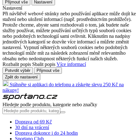
Přijmout vše
Nastavení
Nastavení
Při návštěvě webové stránky nebo používání aplikace může dojít ke
stažení nebo uložení informací (např. prostřednictvím prohlížeče).
Protože chceme, abyste sami rozhodovali o tom, jak budete naše
služby používat, můžete používání určitých typů souborů cookies
nebo podobných technologií sami ovlivnit. Kliknutím na nadpisy
jednotlivých kategorií se dozvíte více informací a můžete změnit
nastavení. Vypnutí některých souborů cookies nebo podobných
technologií může mít za následek zobrazení méně relevantního
obsahu nebo nedostupnost některých funkcí našich služeb.
Rozbalit popis
Sbalit popis
Více informací
Potvrdit výběr
Přijmout vše
Zpět do nastavení
Stáhněte si aplikaci do telefonu a získejte slevu 250 Kč na
nákupy!
Hledejte podle produktu, kategorie nebo značky
Doprava od 69 Kč
30 dní na vrácení
Doprava dokonce i do 24 hodin
Sportano Club