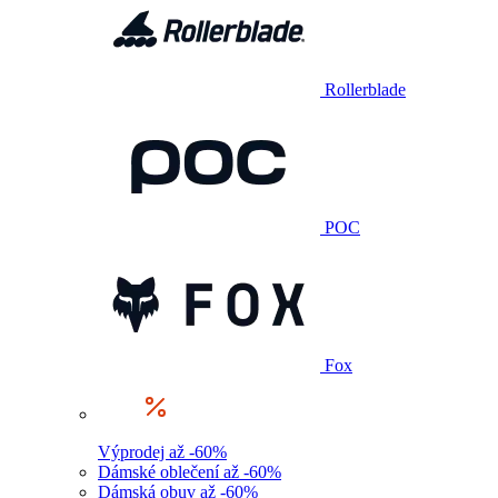
Rollerblade
POC
Fox
Výprodej až -60%
Dámské oblečení až -60%
Dámská obuv až -60%