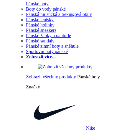
Pánské boty
Boty do vody pánské
Pánská turistická a trekingová obuv
Pánské tenisky
Pánské holínky
Pánské sneakers
Pánské žabky a pantofle
Pánské sandály
Pánské zimní boty a sněhule
Sportovní boty pánské
Zobrazit více...
Zobrazit všechny produkty
Pánské boty
Značky
Nike