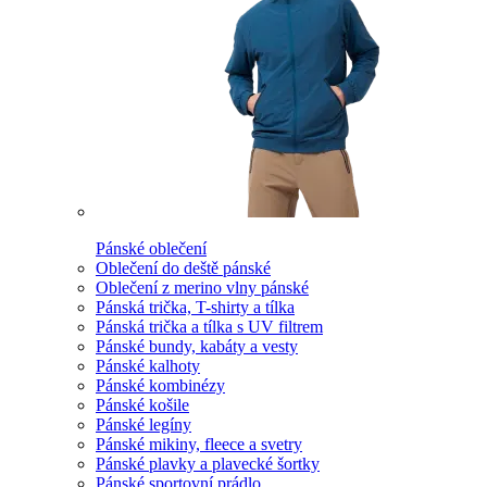
Pánské oblečení
Oblečení do deště pánské
Oblečení z merino vlny pánské
Pánská trička, T-shirty a tílka
Pánská trička a tílka s UV filtrem
Pánské bundy, kabáty a vesty
Pánské kalhoty
Pánské kombinézy
Pánské košile
Pánské legíny
Pánské mikiny, fleece a svetry
Pánské plavky a plavecké šortky
Pánské sportovní prádlo