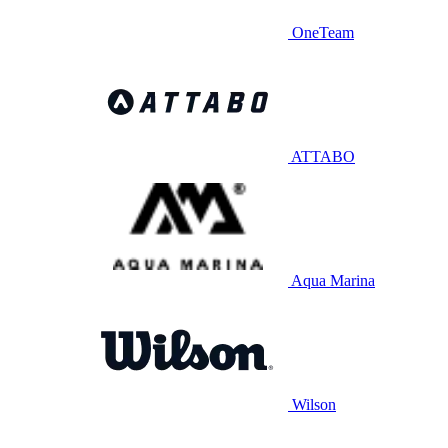
OneTeam
ATTABO
Aqua Marina
Wilson