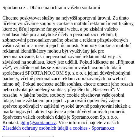
Sportano.cz - Dbáme na ochranu vašeho soukromí
Chceme poskytovat služby na nejvyšší sportovní úrovni. Za tímto
účelem využíváme soubory cookie a mobilní reklamní identifikátory,
které zajišťují správné fungování webu, a po získání vašeho
souhlasu také pro analytické účely a personalizaci reklam, tj.
zobrazování personalizovaného obsahu a reklam přizpůsobených
vašim zájmům a měření jejich účinnosti. Soubory cookie a mobilní
reklamní identifikátory mohou být využívány jak pro
personalizované, tak i nepersonalizované reklamní aktivity - v
závislosti na souhlasu, který jste udělili. Pokud kliknete na „Přijmout
vše“, vyjádříte souhlas se zpracováním vašich osobních údajů
společností SPORTANO.COM Sp. z o.o. a jejími důvěryhodnými
partnery, včetně personalizace reklam zobrazovaných na webu i
mimo něj. Pokud nechcete udělit souhlas, chcete omezit jeho rozsah
nebo odvolat již udělený souhlas, přejděte do „Nastavení“. V
rozsahu, v jakém budou soubory cookie obsahovat vaše osobní
údaje, bude základem pro jejich zpracování oprávněný zájem
správce spočívající v zajištění vysoké úrovně poskytování služeb a
marketingových aktivit správce a jeho důvěryhodných partnerů.
Správcem vašich osobních údajů je Sportano.com Sp. z o.o.
Kontakt:
gdpr@sportano.cz
. Více informací najdete v našich
Zásadách ochrany osobních údajů a cookies - Sportano.cz
.