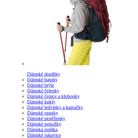
Dámské doplňky
Dámské batohy
Dámské brýle
Dámské čelenky
Dámské čepice a klobouky
Dámské kukly
Dámské ledvinky a kapsičky
Dámské opasky
Dámské peněženky
Dámské ponožky
Dámská potítka
Dámské rukavice