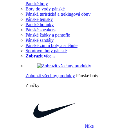
Pánské boty
Boty do vody pánské
Pánská turistická a trekingová obuv
Pánské tenisky
Pánské holínky
Pánské sneakers
Pánské žabky a pantofle
Pánské sandály
Pánské zimní boty a sněhule
Sportovní boty pánské
Zobrazit více...
Zobrazit všechny produkty
Pánské boty
Značky
Nike