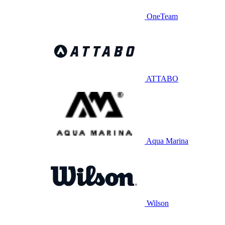
OneTeam
ATTABO
Aqua Marina
Wilson