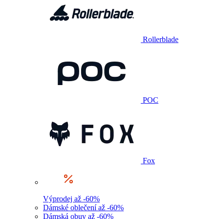
Rollerblade
POC
Fox
Výprodej až -60%
Dámské oblečení až -60%
Dámská obuv až -60%