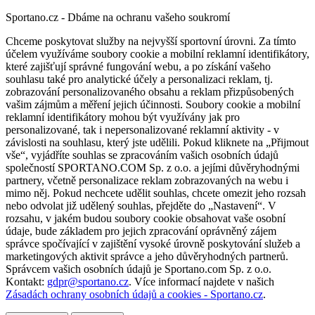
Sportano.cz - Dbáme na ochranu vašeho soukromí
Chceme poskytovat služby na nejvyšší sportovní úrovni. Za tímto
účelem využíváme soubory cookie a mobilní reklamní identifikátory,
které zajišťují správné fungování webu, a po získání vašeho
souhlasu také pro analytické účely a personalizaci reklam, tj.
zobrazování personalizovaného obsahu a reklam přizpůsobených
vašim zájmům a měření jejich účinnosti. Soubory cookie a mobilní
reklamní identifikátory mohou být využívány jak pro
personalizované, tak i nepersonalizované reklamní aktivity - v
závislosti na souhlasu, který jste udělili. Pokud kliknete na „Přijmout
vše“, vyjádříte souhlas se zpracováním vašich osobních údajů
společností SPORTANO.COM Sp. z o.o. a jejími důvěryhodnými
partnery, včetně personalizace reklam zobrazovaných na webu i
mimo něj. Pokud nechcete udělit souhlas, chcete omezit jeho rozsah
nebo odvolat již udělený souhlas, přejděte do „Nastavení“. V
rozsahu, v jakém budou soubory cookie obsahovat vaše osobní
údaje, bude základem pro jejich zpracování oprávněný zájem
správce spočívající v zajištění vysoké úrovně poskytování služeb a
marketingových aktivit správce a jeho důvěryhodných partnerů.
Správcem vašich osobních údajů je Sportano.com Sp. z o.o.
Kontakt:
gdpr@sportano.cz
. Více informací najdete v našich
Zásadách ochrany osobních údajů a cookies - Sportano.cz
.