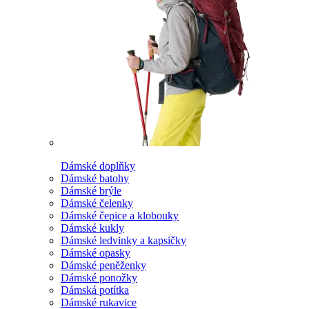
Dámské doplňky
Dámské batohy
Dámské brýle
Dámské čelenky
Dámské čepice a klobouky
Dámské kukly
Dámské ledvinky a kapsičky
Dámské opasky
Dámské peněženky
Dámské ponožky
Dámská potítka
Dámské rukavice