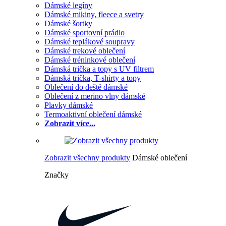
Dámské legíny
Dámské mikiny, fleece a svetry
Dámské šortky
Dámské sportovní prádlo
Dámské teplákové soupravy
Dámské trekové oblečení
Dámské tréninkové oblečení
Dámská trička a topy s UV filtrem
Dámská trička, T-shirty a topy
Oblečení do deště dámské
Oblečení z merino vlny dámské
Plavky dámské
Termoaktivní oblečení dámské
Zobrazit více...
Zobrazit všechny produkty
Dámské oblečení
Značky