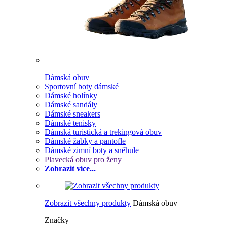
Dámská obuv
Sportovní boty dámské
Dámské holínky
Dámské sandály
Dámské sneakers
Dámské tenisky
Dámská turistická a trekingová obuv
Dámské žabky a pantofle
Dámské zimní boty a sněhule
Plavecká obuv pro ženy
Zobrazit více...
Zobrazit všechny produkty
Dámská obuv
Značky