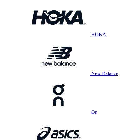
HOKA
New Balance
On