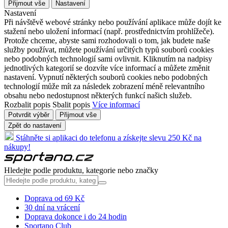
Přijmout vše
Nastavení
Nastavení
Při návštěvě webové stránky nebo používání aplikace může dojít ke
stažení nebo uložení informací (např. prostřednictvím prohlížeče).
Protože chceme, abyste sami rozhodovali o tom, jak budete naše
služby používat, můžete používání určitých typů souborů cookies
nebo podobných technologií sami ovlivnit. Kliknutím na nadpisy
jednotlivých kategorií se dozvíte více informací a můžete změnit
nastavení. Vypnutí některých souborů cookies nebo podobných
technologií může mít za následek zobrazení méně relevantního
obsahu nebo nedostupnost některých funkcí našich služeb.
Rozbalit popis
Sbalit popis
Více informací
Potvrdit výběr
Přijmout vše
Zpět do nastavení
Stáhněte si aplikaci do telefonu a získejte slevu 250 Kč na
nákupy!
Hledejte podle produktu, kategorie nebo značky
Doprava od 69 Kč
30 dní na vrácení
Doprava dokonce i do 24 hodin
Sportano Club