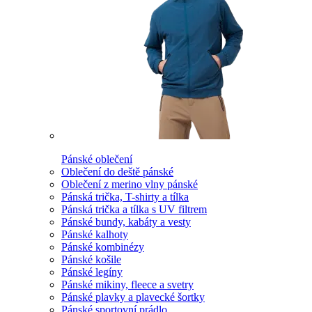
Pánské oblečení
Oblečení do deště pánské
Oblečení z merino vlny pánské
Pánská trička, T-shirty a tílka
Pánská trička a tílka s UV filtrem
Pánské bundy, kabáty a vesty
Pánské kalhoty
Pánské kombinézy
Pánské košile
Pánské legíny
Pánské mikiny, fleece a svetry
Pánské plavky a plavecké šortky
Pánské sportovní prádlo