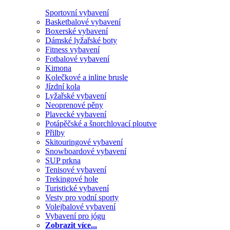
Sportovní vybavení
Basketbalové vybavení
Boxerské vybavení
Dámské lyžařské boty
Fitness vybavení
Fotbalové vybavení
Kimona
Kolečkové a inline brusle
Jízdní kola
Lyžařské vybavení
Neoprenové pěny
Plavecké vybavení
Potápěčské a šnorchlovací ploutve
Přilby
Skitouringové vybavení
Snowboardové vybavení
SUP prkna
Tenisové vybavení
Trekingové hole
Turistické vybavení
Vesty pro vodní sporty
Volejbalové vybavení
Vybavení pro jógu
Zobrazit více...