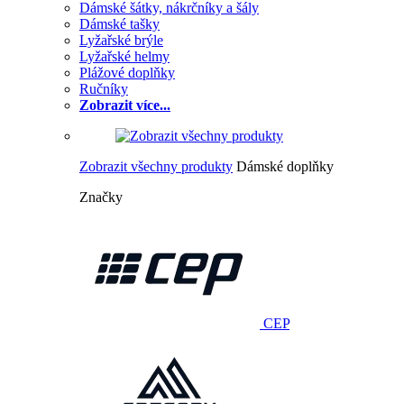
Dámské šátky, nákrčníky a šály
Dámské tašky
Lyžařské brýle
Lyžařské helmy
Plážové doplňky
Ručníky
Zobrazit více...
Zobrazit všechny produkty
Dámské doplňky
Značky
CEP