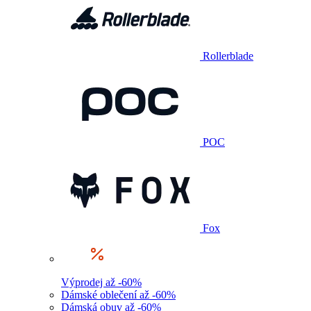
Rollerblade
POC
Fox
Výprodej až -60%
Dámské oblečení až -60%
Dámská obuv až -60%