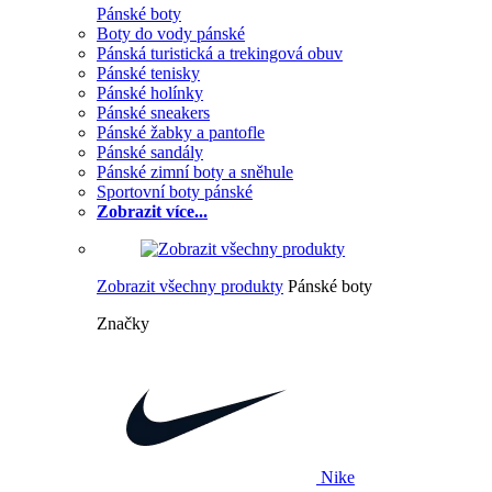
Pánské boty
Boty do vody pánské
Pánská turistická a trekingová obuv
Pánské tenisky
Pánské holínky
Pánské sneakers
Pánské žabky a pantofle
Pánské sandály
Pánské zimní boty a sněhule
Sportovní boty pánské
Zobrazit více...
Zobrazit všechny produkty
Pánské boty
Značky
Nike