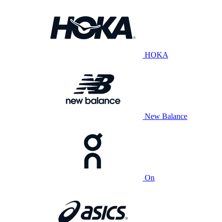
HOKA
New Balance
On