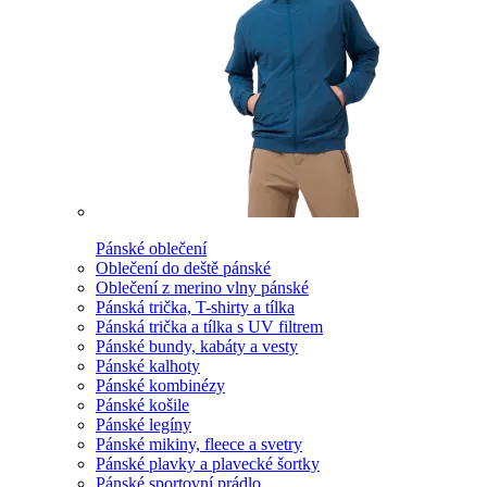
Pánské oblečení
Oblečení do deště pánské
Oblečení z merino vlny pánské
Pánská trička, T-shirty a tílka
Pánská trička a tílka s UV filtrem
Pánské bundy, kabáty a vesty
Pánské kalhoty
Pánské kombinézy
Pánské košile
Pánské legíny
Pánské mikiny, fleece a svetry
Pánské plavky a plavecké šortky
Pánské sportovní prádlo