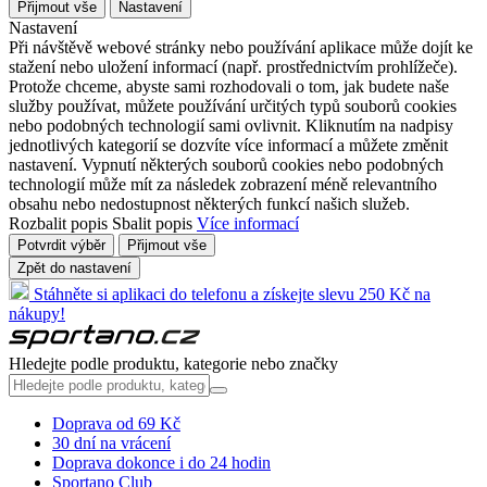
Přijmout vše
Nastavení
Nastavení
Při návštěvě webové stránky nebo používání aplikace může dojít ke
stažení nebo uložení informací (např. prostřednictvím prohlížeče).
Protože chceme, abyste sami rozhodovali o tom, jak budete naše
služby používat, můžete používání určitých typů souborů cookies
nebo podobných technologií sami ovlivnit. Kliknutím na nadpisy
jednotlivých kategorií se dozvíte více informací a můžete změnit
nastavení. Vypnutí některých souborů cookies nebo podobných
technologií může mít za následek zobrazení méně relevantního
obsahu nebo nedostupnost některých funkcí našich služeb.
Rozbalit popis
Sbalit popis
Více informací
Potvrdit výběr
Přijmout vše
Zpět do nastavení
Stáhněte si aplikaci do telefonu a získejte slevu 250 Kč na
nákupy!
Hledejte podle produktu, kategorie nebo značky
Doprava od 69 Kč
30 dní na vrácení
Doprava dokonce i do 24 hodin
Sportano Club