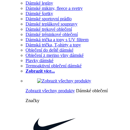
Dámské legíny
Dámské mikiny, fleece a svetry
Dámské šortky
Dámské sportovní prádlo
Dámské teplákové soupravy
Dámské trekové oblečení
Dámské tréninkové oblečení
Dámská trička a topy s UV filtrem
Dámská trička, T-shirty a topy
Oblečení do deště dámské
Oblečení z merino vlny dámské
Plavky dámské
Termoaktivní oblečení dámské
Zobrazit více...
Zobrazit všechny produkty
Dámské oblečení
Značky