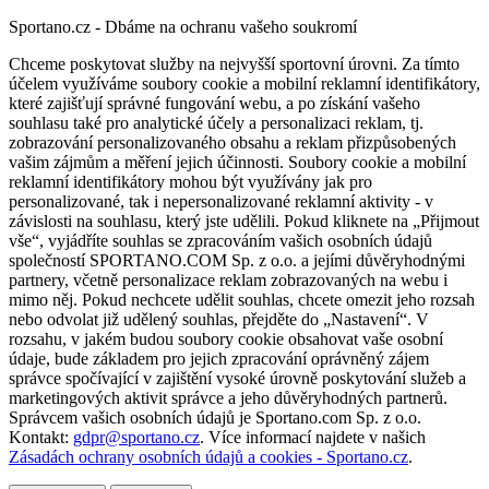
Sportano.cz - Dbáme na ochranu vašeho soukromí
Chceme poskytovat služby na nejvyšší sportovní úrovni. Za tímto
účelem využíváme soubory cookie a mobilní reklamní identifikátory,
které zajišťují správné fungování webu, a po získání vašeho
souhlasu také pro analytické účely a personalizaci reklam, tj.
zobrazování personalizovaného obsahu a reklam přizpůsobených
vašim zájmům a měření jejich účinnosti. Soubory cookie a mobilní
reklamní identifikátory mohou být využívány jak pro
personalizované, tak i nepersonalizované reklamní aktivity - v
závislosti na souhlasu, který jste udělili. Pokud kliknete na „Přijmout
vše“, vyjádříte souhlas se zpracováním vašich osobních údajů
společností SPORTANO.COM Sp. z o.o. a jejími důvěryhodnými
partnery, včetně personalizace reklam zobrazovaných na webu i
mimo něj. Pokud nechcete udělit souhlas, chcete omezit jeho rozsah
nebo odvolat již udělený souhlas, přejděte do „Nastavení“. V
rozsahu, v jakém budou soubory cookie obsahovat vaše osobní
údaje, bude základem pro jejich zpracování oprávněný zájem
správce spočívající v zajištění vysoké úrovně poskytování služeb a
marketingových aktivit správce a jeho důvěryhodných partnerů.
Správcem vašich osobních údajů je Sportano.com Sp. z o.o.
Kontakt:
gdpr@sportano.cz
. Více informací najdete v našich
Zásadách ochrany osobních údajů a cookies - Sportano.cz
.