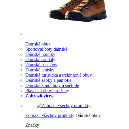
Dámská obuv
Sportovní boty dámské
Dámské holínky
Dámské sandály
Dámské sneakers
Dámské tenisky
Dámská turistická a trekingová obuv
Dámské žabky a pantofle
Dámské zimní boty a sněhule
Plavecká obuv pro ženy
Zobrazit více...
Zobrazit všechny produkty
Dámská obuv
Značky