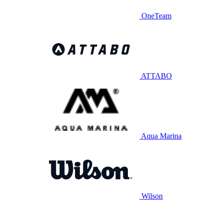
OneTeam
ATTABO
Aqua Marina
Wilson