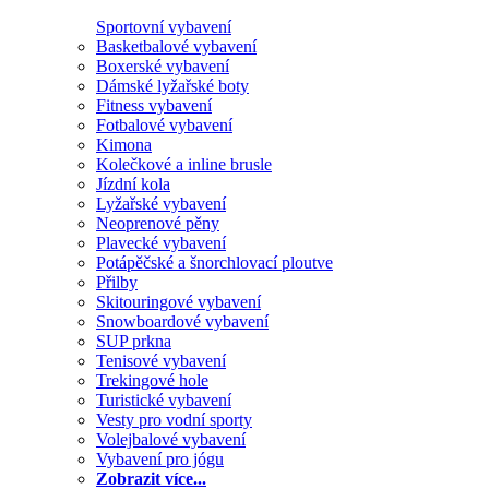
Sportovní vybavení
Basketbalové vybavení
Boxerské vybavení
Dámské lyžařské boty
Fitness vybavení
Fotbalové vybavení
Kimona
Kolečkové a inline brusle
Jízdní kola
Lyžařské vybavení
Neoprenové pěny
Plavecké vybavení
Potápěčské a šnorchlovací ploutve
Přilby
Skitouringové vybavení
Snowboardové vybavení
SUP prkna
Tenisové vybavení
Trekingové hole
Turistické vybavení
Vesty pro vodní sporty
Volejbalové vybavení
Vybavení pro jógu
Zobrazit více...