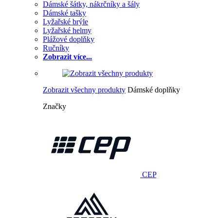
Dámské šátky, nákrčníky a šály
Dámské tašky
Lyžařské brýle
Lyžařské helmy
Plážové doplňky
Ručníky
Zobrazit více...
Zobrazit všechny produkty
Dámské doplňky
Značky
CEP