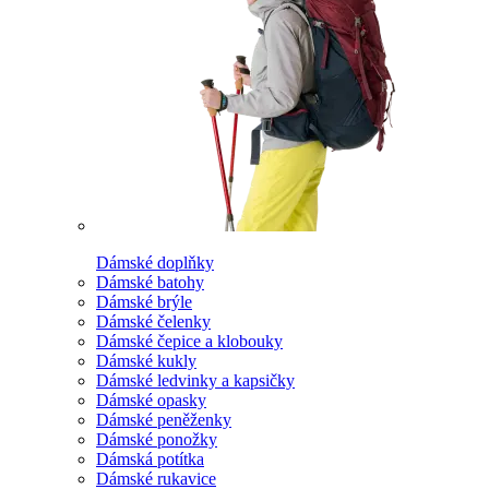
Dámské doplňky
Dámské batohy
Dámské brýle
Dámské čelenky
Dámské čepice a klobouky
Dámské kukly
Dámské ledvinky a kapsičky
Dámské opasky
Dámské peněženky
Dámské ponožky
Dámská potítka
Dámské rukavice