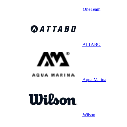
OneTeam
ATTABO
Aqua Marina
Wilson