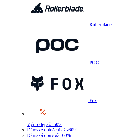
Rollerblade
POC
Fox
Výprodej až -60%
Dámské oblečení až -60%
Dámská obuv až -60%