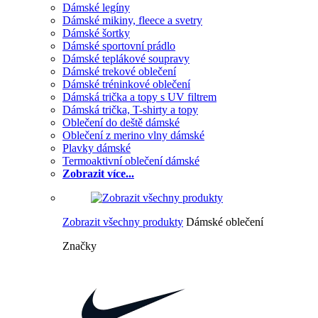
Dámské legíny
Dámské mikiny, fleece a svetry
Dámské šortky
Dámské sportovní prádlo
Dámské teplákové soupravy
Dámské trekové oblečení
Dámské tréninkové oblečení
Dámská trička a topy s UV filtrem
Dámská trička, T-shirty a topy
Oblečení do deště dámské
Oblečení z merino vlny dámské
Plavky dámské
Termoaktivní oblečení dámské
Zobrazit více...
Zobrazit všechny produkty
Dámské oblečení
Značky