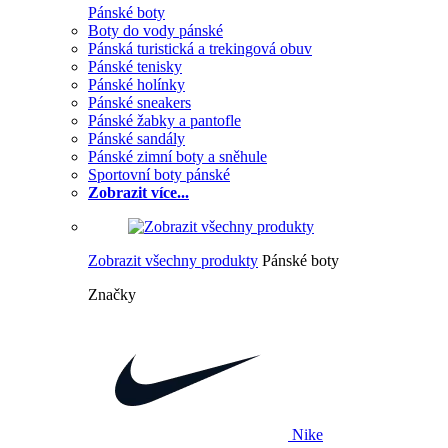
Pánské boty
Boty do vody pánské
Pánská turistická a trekingová obuv
Pánské tenisky
Pánské holínky
Pánské sneakers
Pánské žabky a pantofle
Pánské sandály
Pánské zimní boty a sněhule
Sportovní boty pánské
Zobrazit více...
Zobrazit všechny produkty
Pánské boty
Značky
Nike