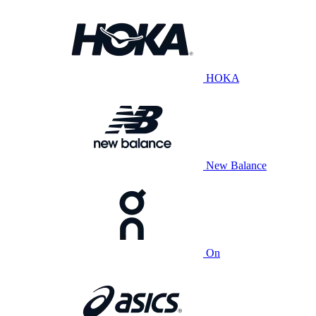
HOKA
New Balance
On