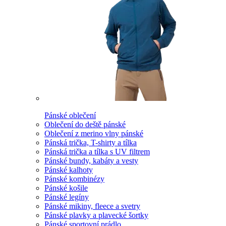
Pánské oblečení
Oblečení do deště pánské
Oblečení z merino vlny pánské
Pánská trička, T-shirty a tílka
Pánská trička a tílka s UV filtrem
Pánské bundy, kabáty a vesty
Pánské kalhoty
Pánské kombinézy
Pánské košile
Pánské legíny
Pánské mikiny, fleece a svetry
Pánské plavky a plavecké šortky
Pánské sportovní prádlo