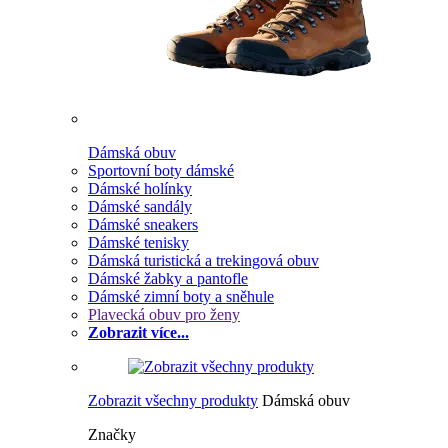
Dámská obuv
Sportovní boty dámské
Dámské holínky
Dámské sandály
Dámské sneakers
Dámské tenisky
Dámská turistická a trekingová obuv
Dámské žabky a pantofle
Dámské zimní boty a sněhule
Plavecká obuv pro ženy
Zobrazit více...
Zobrazit všechny produkty
Dámská obuv
Značky