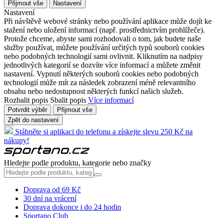
Přijmout vše
Nastavení
Nastavení
Při návštěvě webové stránky nebo používání aplikace může dojít ke
stažení nebo uložení informací (např. prostřednictvím prohlížeče).
Protože chceme, abyste sami rozhodovali o tom, jak budete naše
služby používat, můžete používání určitých typů souborů cookies
nebo podobných technologií sami ovlivnit. Kliknutím na nadpisy
jednotlivých kategorií se dozvíte více informací a můžete změnit
nastavení. Vypnutí některých souborů cookies nebo podobných
technologií může mít za následek zobrazení méně relevantního
obsahu nebo nedostupnost některých funkcí našich služeb.
Rozbalit popis
Sbalit popis
Více informací
Potvrdit výběr
Přijmout vše
Zpět do nastavení
Stáhněte si aplikaci do telefonu a získejte slevu 250 Kč na
nákupy!
Hledejte podle produktu, kategorie nebo značky
Doprava od 69 Kč
30 dní na vrácení
Doprava dokonce i do 24 hodin
Sportano Club