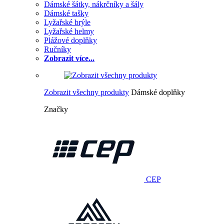
Dámské šátky, nákrčníky a šály
Dámské tašky
Lyžařské brýle
Lyžařské helmy
Plážové doplňky
Ručníky
Zobrazit více...
Zobrazit všechny produkty
Dámské doplňky
Značky
CEP