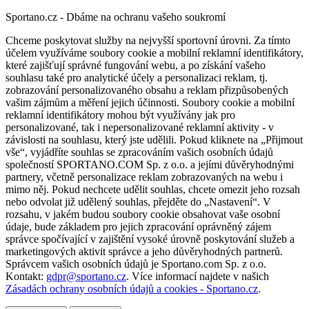
Sportano.cz - Dbáme na ochranu vašeho soukromí
Chceme poskytovat služby na nejvyšší sportovní úrovni. Za tímto
účelem využíváme soubory cookie a mobilní reklamní identifikátory,
které zajišťují správné fungování webu, a po získání vašeho
souhlasu také pro analytické účely a personalizaci reklam, tj.
zobrazování personalizovaného obsahu a reklam přizpůsobených
vašim zájmům a měření jejich účinnosti. Soubory cookie a mobilní
reklamní identifikátory mohou být využívány jak pro
personalizované, tak i nepersonalizované reklamní aktivity - v
závislosti na souhlasu, který jste udělili. Pokud kliknete na „Přijmout
vše“, vyjádříte souhlas se zpracováním vašich osobních údajů
společností SPORTANO.COM Sp. z o.o. a jejími důvěryhodnými
partnery, včetně personalizace reklam zobrazovaných na webu i
mimo něj. Pokud nechcete udělit souhlas, chcete omezit jeho rozsah
nebo odvolat již udělený souhlas, přejděte do „Nastavení“. V
rozsahu, v jakém budou soubory cookie obsahovat vaše osobní
údaje, bude základem pro jejich zpracování oprávněný zájem
správce spočívající v zajištění vysoké úrovně poskytování služeb a
marketingových aktivit správce a jeho důvěryhodných partnerů.
Správcem vašich osobních údajů je Sportano.com Sp. z o.o.
Kontakt:
gdpr@sportano.cz
. Více informací najdete v našich
Zásadách ochrany osobních údajů a cookies - Sportano.cz
.