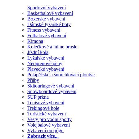
Sportovní vybavení
Basketbalové vybavení
Boxerské vybavení
Dámské lyžařské boty
Fitness vybavení
Fotbalové vybavení
Kimona
Kolečkové a inline brusle
Jízdní kola
Lyžařské vybavení
Neoprenové pěny
Plavecké vybavení
Potápěčské a šnorchlovací ploutve
Přilby
Skitouringové vybavení
Snowboardové vybavení
SUP prkna
Tenisové vybavení
Trekingové hole
Turistické vybavení
Vesty pro vodní sporty
Volejbalové vybavení
Vybavení pro jógu
Zobrazit více...