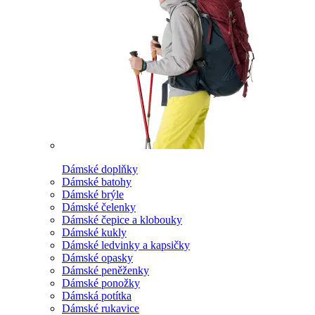
Dámské doplňky
Dámské batohy
Dámské brýle
Dámské čelenky
Dámské čepice a klobouky
Dámské kukly
Dámské ledvinky a kapsičky
Dámské opasky
Dámské peněženky
Dámské ponožky
Dámská potítka
Dámské rukavice