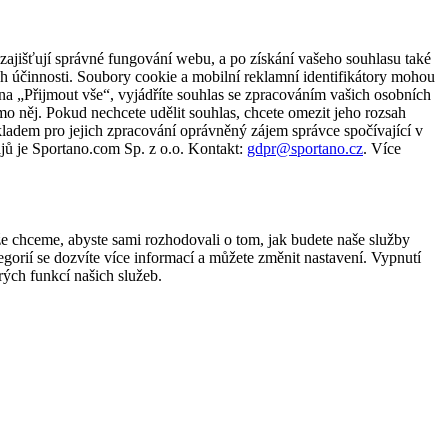
zajišťují správné fungování webu, a po získání vašeho souhlasu také
ch účinnosti. Soubory cookie a mobilní reklamní identifikátory mohou
e na „Přijmout vše“, vyjádříte souhlas se zpracováním vašich osobních
něj. Pokud nechcete udělit souhlas, chcete omezit jeho rozsah
ladem pro jejich zpracování oprávněný zájem správce spočívající v
jů je Sportano.com Sp. z o.o. Kontakt:
gdpr@sportano.cz
. Více
že chceme, abyste sami rozhodovali o tom, jak budete naše služby
gorií se dozvíte více informací a můžete změnit nastavení. Vypnutí
ých funkcí našich služeb.