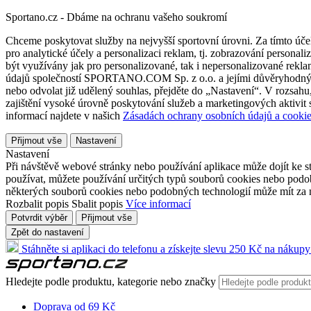
Sportano.cz - Dbáme na ochranu vašeho soukromí
Chceme poskytovat služby na nejvyšší sportovní úrovni. Za tímto účel
pro analytické účely a personalizaci reklam, tj. zobrazování person
být využívány jak pro personalizované, tak i nepersonalizované reklamn
údajů společností SPORTANO.COM Sp. z o.o. a jejími důvěryhodnými 
nebo odvolat již udělený souhlas, přejděte do „Nastavení“. V rozsah
zajištění vysoké úrovně poskytování služeb a marketingových aktivit
informací najdete v našich
Zásadách ochrany osobních údajů a cookie
Přijmout vše
Nastavení
Nastavení
Při návštěvě webové stránky nebo používání aplikace může dojít ke st
používat, můžete používání určitých typů souborů cookies nebo podobn
některých souborů cookies nebo podobných technologií může mít za n
Rozbalit popis
Sbalit popis
Více informací
Potvrdit výběr
Přijmout vše
Zpět do nastavení
Stáhněte si aplikaci do telefonu a získejte slevu 250 Kč na nákupy
Hledejte podle produktu, kategorie nebo značky
Doprava od 69 Kč