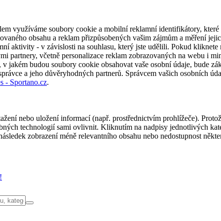
em využíváme soubory cookie a mobilní reklamní identifikátory, které 
alizovaného obsahu a reklam přizpůsobených vašim zájmům a měření jeji
í aktivity - v závislosti na souhlasu, který jste udělili. Pokud kliknet
partnery, včetně personalizace reklam zobrazovaných na webu i mimo 
u, v jakém budou soubory cookie obsahovat vaše osobní údaje, bude zák
 správce a jeho důvěryhodných partnerů. Správcem vašich osobních úda
s - Sportano.cz
.
ažení nebo uložení informací (např. prostřednictvím prohlížeče). Proto
ých technologií sami ovlivnit. Kliknutím na nadpisy jednotlivých kate
ásledek zobrazení méně relevantního obsahu nebo nedostupnost někter
!