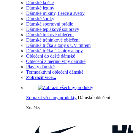
Dámské košile
Dámské legíny
Dámské mikiny, fleece a svetry
Dámské šortky
Dámské sportovní prádlo
Dámské teplákové soupravy
Dámské trekové oblečení
Dámské tréninkové oblečení
Dámská trička a topy s UV filtrem
Dámská trička, T-shirty a topy
Oblečení do deště dámské
Oblečení z merino vlny dámské
Plavky dámské
Termoaktivní oblečení dámské
Zobrazit více...
Zobrazit všechny produkty
Dámské oblečení
Značky