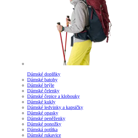
Dámské doplňky
Dámské batohy
Dámské brýle
Dámské čelenky
Dámské čepice a klobouky
Dámské kukly
Dámské ledvinky a kapsičky
Dámské opasky
Dámské peněženky
Dámské ponožky
Dámská potítka
Dámské rukavice