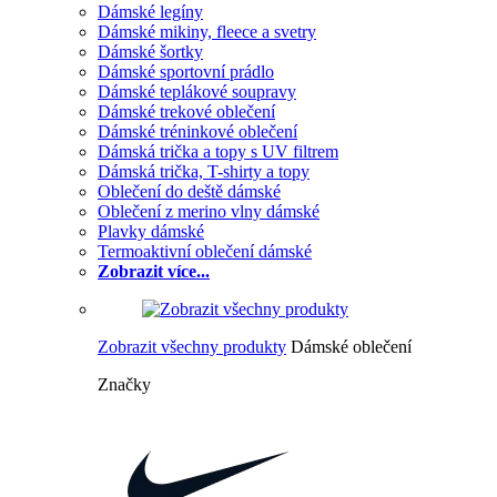
Dámské legíny
Dámské mikiny, fleece a svetry
Dámské šortky
Dámské sportovní prádlo
Dámské teplákové soupravy
Dámské trekové oblečení
Dámské tréninkové oblečení
Dámská trička a topy s UV filtrem
Dámská trička, T-shirty a topy
Oblečení do deště dámské
Oblečení z merino vlny dámské
Plavky dámské
Termoaktivní oblečení dámské
Zobrazit více...
Zobrazit všechny produkty
Dámské oblečení
Značky