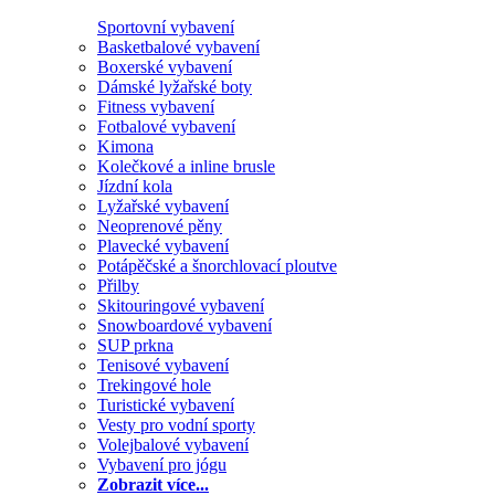
Sportovní vybavení
Basketbalové vybavení
Boxerské vybavení
Dámské lyžařské boty
Fitness vybavení
Fotbalové vybavení
Kimona
Kolečkové a inline brusle
Jízdní kola
Lyžařské vybavení
Neoprenové pěny
Plavecké vybavení
Potápěčské a šnorchlovací ploutve
Přilby
Skitouringové vybavení
Snowboardové vybavení
SUP prkna
Tenisové vybavení
Trekingové hole
Turistické vybavení
Vesty pro vodní sporty
Volejbalové vybavení
Vybavení pro jógu
Zobrazit více...