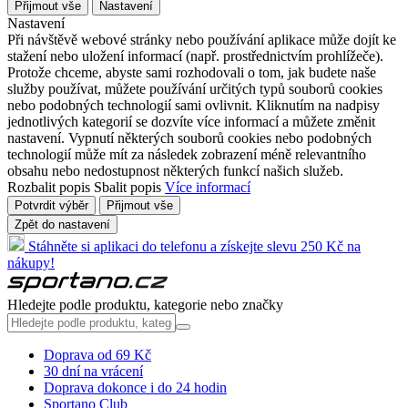
Přijmout vše
Nastavení
Nastavení
Při návštěvě webové stránky nebo používání aplikace může dojít ke
stažení nebo uložení informací (např. prostřednictvím prohlížeče).
Protože chceme, abyste sami rozhodovali o tom, jak budete naše
služby používat, můžete používání určitých typů souborů cookies
nebo podobných technologií sami ovlivnit. Kliknutím na nadpisy
jednotlivých kategorií se dozvíte více informací a můžete změnit
nastavení. Vypnutí některých souborů cookies nebo podobných
technologií může mít za následek zobrazení méně relevantního
obsahu nebo nedostupnost některých funkcí našich služeb.
Rozbalit popis
Sbalit popis
Více informací
Potvrdit výběr
Přijmout vše
Zpět do nastavení
Stáhněte si aplikaci do telefonu a získejte slevu 250 Kč na
nákupy!
Hledejte podle produktu, kategorie nebo značky
Doprava od 69 Kč
30 dní na vrácení
Doprava dokonce i do 24 hodin
Sportano Club