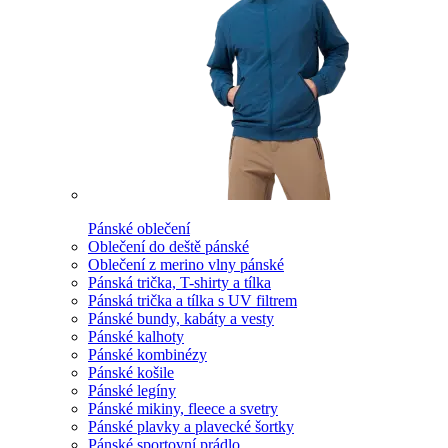
Pánské oblečení
Oblečení do deště pánské
Oblečení z merino vlny pánské
Pánská trička, T-shirty a tílka
Pánská trička a tílka s UV filtrem
Pánské bundy, kabáty a vesty
Pánské kalhoty
Pánské kombinézy
Pánské košile
Pánské legíny
Pánské mikiny, fleece a svetry
Pánské plavky a plavecké šortky
Pánské sportovní prádlo