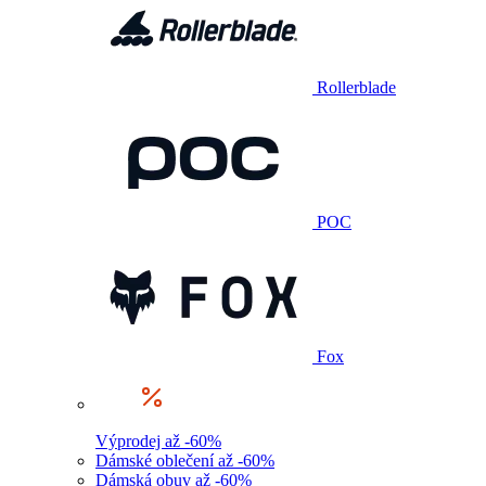
Rollerblade
POC
Fox
Výprodej až -60%
Dámské oblečení až -60%
Dámská obuv až -60%