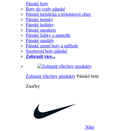
Pánské boty
Boty do vody pánské
Pánská turistická a trekingová obuv
Pánské tenisky
Pánské holínky
Pánské sneakers
Pánské žabky a pantofle
Pánské sandály
Pánské zimní boty a sněhule
Sportovní boty pánské
Zobrazit více...
Zobrazit všechny produkty
Pánské boty
Značky
Nike