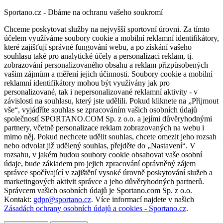
Sportano.cz - Dbáme na ochranu vašeho soukromí
Chceme poskytovat služby na nejvyšší sportovní úrovni. Za tímto
účelem využíváme soubory cookie a mobilní reklamní identifikátory,
které zajišťují správné fungování webu, a po získání vašeho
souhlasu také pro analytické účely a personalizaci reklam, tj.
zobrazování personalizovaného obsahu a reklam přizpůsobených
vašim zájmům a měření jejich účinnosti. Soubory cookie a mobilní
reklamní identifikátory mohou být využívány jak pro
personalizované, tak i nepersonalizované reklamní aktivity - v
závislosti na souhlasu, který jste udělili. Pokud kliknete na „Přijmout
vše“, vyjádříte souhlas se zpracováním vašich osobních údajů
společností SPORTANO.COM Sp. z o.o. a jejími důvěryhodnými
partnery, včetně personalizace reklam zobrazovaných na webu i
mimo něj. Pokud nechcete udělit souhlas, chcete omezit jeho rozsah
nebo odvolat již udělený souhlas, přejděte do „Nastavení“. V
rozsahu, v jakém budou soubory cookie obsahovat vaše osobní
údaje, bude základem pro jejich zpracování oprávněný zájem
správce spočívající v zajištění vysoké úrovně poskytování služeb a
marketingových aktivit správce a jeho důvěryhodných partnerů.
Správcem vašich osobních údajů je Sportano.com Sp. z o.o.
Kontakt:
gdpr@sportano.cz
. Více informací najdete v našich
Zásadách ochrany osobních údajů a cookies - Sportano.cz
.