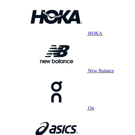
HOKA
New Balance
On