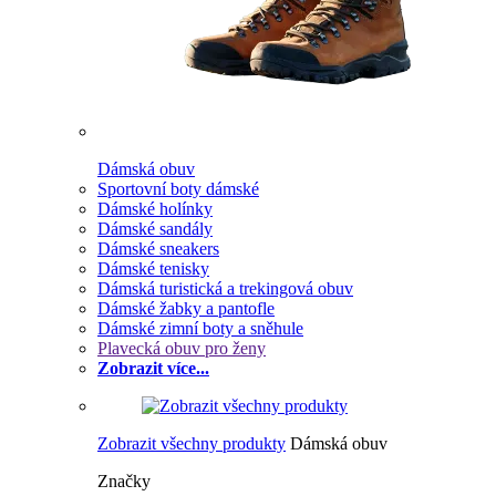
Dámská obuv
Sportovní boty dámské
Dámské holínky
Dámské sandály
Dámské sneakers
Dámské tenisky
Dámská turistická a trekingová obuv
Dámské žabky a pantofle
Dámské zimní boty a sněhule
Plavecká obuv pro ženy
Zobrazit více...
Zobrazit všechny produkty
Dámská obuv
Značky