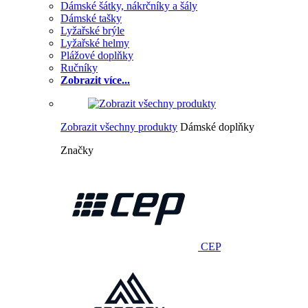
Dámské šátky, nákrčníky a šály
Dámské tašky
Lyžařské brýle
Lyžařské helmy
Plážové doplňky
Ručníky
Zobrazit více...
Zobrazit všechny produkty
Dámské doplňky
Značky
CEP