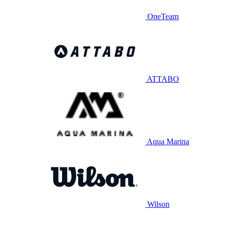
OneTeam
ATTABO
Aqua Marina
Wilson