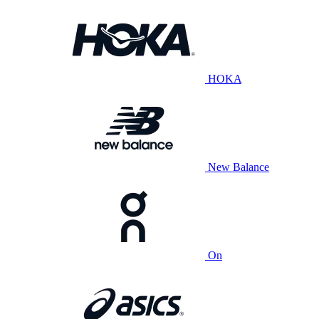
HOKA
New Balance
On