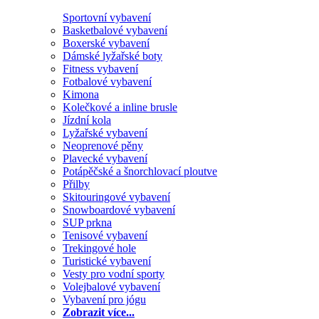
Sportovní vybavení
Basketbalové vybavení
Boxerské vybavení
Dámské lyžařské boty
Fitness vybavení
Fotbalové vybavení
Kimona
Kolečkové a inline brusle
Jízdní kola
Lyžařské vybavení
Neoprenové pěny
Plavecké vybavení
Potápěčské a šnorchlovací ploutve
Přilby
Skitouringové vybavení
Snowboardové vybavení
SUP prkna
Tenisové vybavení
Trekingové hole
Turistické vybavení
Vesty pro vodní sporty
Volejbalové vybavení
Vybavení pro jógu
Zobrazit více...