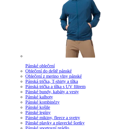
Pánské oblečení
Oblečení do deště pánské
Oblečení z merino vlny pánské
Pánská trička, T-shirty a tílka
Pánská trička a tílka s UV filtrem
Pánské bundy, kabáty a vesty
Pánské kalhoty
Pánské kombinézy
Pánské košile
Pánské legíny
Pánské mikiny, fleece a svetry
Pánské plavky a plavecké šortky
Pánské sportovní prádlo