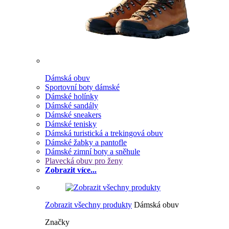
Dámská obuv
Sportovní boty dámské
Dámské holínky
Dámské sandály
Dámské sneakers
Dámské tenisky
Dámská turistická a trekingová obuv
Dámské žabky a pantofle
Dámské zimní boty a sněhule
Plavecká obuv pro ženy
Zobrazit více...
Zobrazit všechny produkty
Dámská obuv
Značky