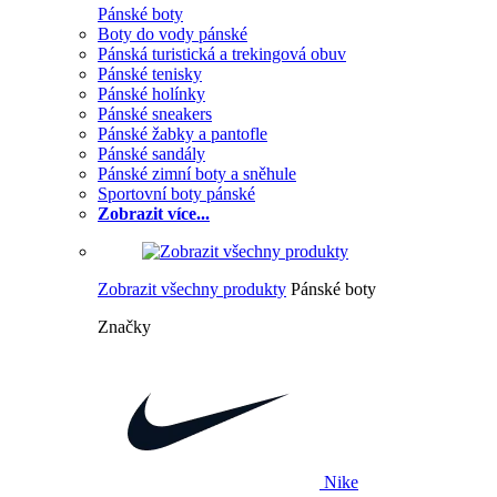
Pánské boty
Boty do vody pánské
Pánská turistická a trekingová obuv
Pánské tenisky
Pánské holínky
Pánské sneakers
Pánské žabky a pantofle
Pánské sandály
Pánské zimní boty a sněhule
Sportovní boty pánské
Zobrazit více...
Zobrazit všechny produkty
Pánské boty
Značky
Nike