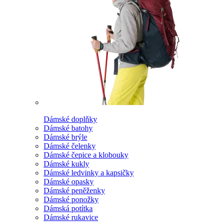
Dámské doplňky
Dámské batohy
Dámské brýle
Dámské čelenky
Dámské čepice a klobouky
Dámské kukly
Dámské ledvinky a kapsičky
Dámské opasky
Dámské peněženky
Dámské ponožky
Dámská potítka
Dámské rukavice