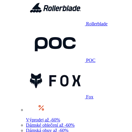
Rollerblade
POC
Fox
Výprodej až -60%
Dámské oblečení až -60%
Dámská obuv až -60%