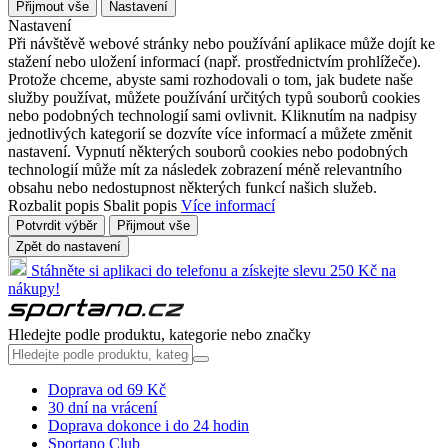
Přijmout vše
Nastavení
Nastavení
Při návštěvě webové stránky nebo používání aplikace může dojít ke
stažení nebo uložení informací (např. prostřednictvím prohlížeče).
Protože chceme, abyste sami rozhodovali o tom, jak budete naše
služby používat, můžete používání určitých typů souborů cookies
nebo podobných technologií sami ovlivnit. Kliknutím na nadpisy
jednotlivých kategorií se dozvíte více informací a můžete změnit
nastavení. Vypnutí některých souborů cookies nebo podobných
technologií může mít za následek zobrazení méně relevantního
obsahu nebo nedostupnost některých funkcí našich služeb.
Rozbalit popis
Sbalit popis
Více informací
Potvrdit výběr
Přijmout vše
Zpět do nastavení
Stáhněte si aplikaci do telefonu a získejte slevu 250 Kč na
nákupy!
Hledejte podle produktu, kategorie nebo značky
Doprava od 69 Kč
30 dní na vrácení
Doprava dokonce i do 24 hodin
Sportano Club