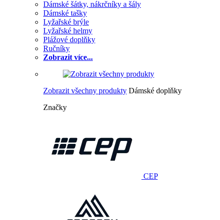
Dámské šátky, nákrčníky a šály
Dámské tašky
Lyžařské brýle
Lyžařské helmy
Plážové doplňky
Ručníky
Zobrazit více...
Zobrazit všechny produkty
Dámské doplňky
Značky
CEP