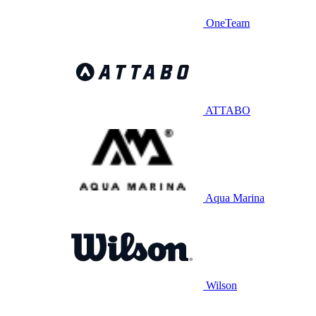
OneTeam
ATTABO
Aqua Marina
Wilson