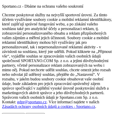
Sportano.cz - Dbáme na ochranu vašeho soukromí
Chceme poskytovat služby na nejvyšší sportovní úrovni. Za tímto
účelem využíváme soubory cookie a mobilní reklamní identifikátory,
které zajišťují správné fungování webu, a po získání vašeho
souhlasu také pro analytické účely a personalizaci reklam, tj.
zobrazování personalizovaného obsahu a reklam přizpůsobených
vašim zájmům a měření jejich účinnosti. Soubory cookie a mobilní
reklamní identifikátory mohou být využívány jak pro
personalizované, tak i nepersonalizované reklamní aktivity - v
závislosti na souhlasu, který jste udělili. Pokud kliknete na „Přijmout
vše“, vyjádříte souhlas se zpracováním vašich osobních údajů
společností SPORTANO.COM Sp. z o.o. a jejími důvěryhodnými
partnery, včetně personalizace reklam zobrazovaných na webu i
mimo něj. Pokud nechcete udělit souhlas, chcete omezit jeho rozsah
nebo odvolat již udělený souhlas, přejděte do „Nastavení“. V
rozsahu, v jakém budou soubory cookie obsahovat vaše osobní
údaje, bude základem pro jejich zpracování oprávněný zájem
správce spočívající v zajištění vysoké úrovně poskytování služeb a
marketingových aktivit správce a jeho důvěryhodných partnerů.
Správcem vašich osobních údajů je Sportano.com Sp. z o.o.
Kontakt:
gdpr@sportano.cz
. Více informací najdete v našich
Zásadách ochrany osobních údajů a cookies - Sportano.cz
.