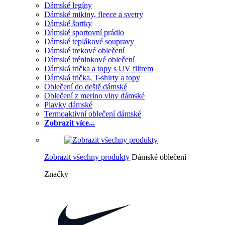
Dámské legíny
Dámské mikiny, fleece a svetry
Dámské šortky
Dámské sportovní prádlo
Dámské teplákové soupravy
Dámské trekové oblečení
Dámské tréninkové oblečení
Dámská trička a topy s UV filtrem
Dámská trička, T-shirty a topy
Oblečení do deště dámské
Oblečení z merino vlny dámské
Plavky dámské
Termoaktivní oblečení dámské
Zobrazit více...
Zobrazit všechny produkty
Dámské oblečení
Značky