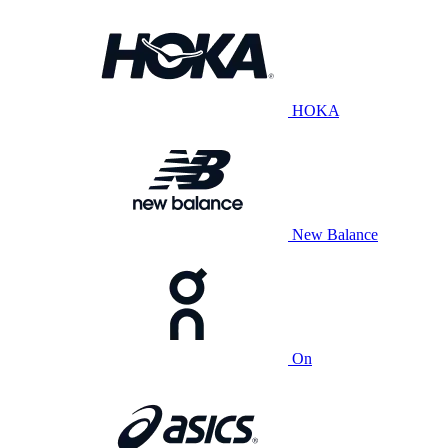
HOKA
New Balance
On