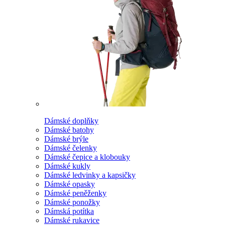
Dámské doplňky
Dámské batohy
Dámské brýle
Dámské čelenky
Dámské čepice a klobouky
Dámské kukly
Dámské ledvinky a kapsičky
Dámské opasky
Dámské peněženky
Dámské ponožky
Dámská potítka
Dámské rukavice