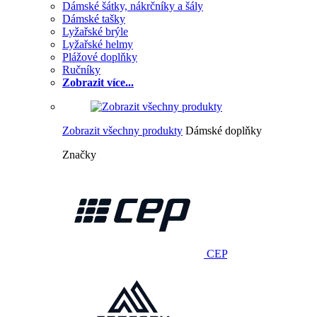
Dámské šátky, nákrčníky a šály
Dámské tašky
Lyžařské brýle
Lyžařské helmy
Plážové doplňky
Ručníky
Zobrazit více...
Zobrazit všechny produkty
Dámské doplňky
Značky
CEP