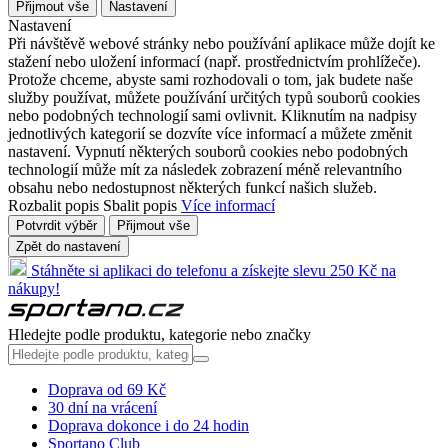
Přijmout vše
Nastavení
Nastavení
Při návštěvě webové stránky nebo používání aplikace může dojít ke
stažení nebo uložení informací (např. prostřednictvím prohlížeče).
Protože chceme, abyste sami rozhodovali o tom, jak budete naše
služby používat, můžete používání určitých typů souborů cookies
nebo podobných technologií sami ovlivnit. Kliknutím na nadpisy
jednotlivých kategorií se dozvíte více informací a můžete změnit
nastavení. Vypnutí některých souborů cookies nebo podobných
technologií může mít za následek zobrazení méně relevantního
obsahu nebo nedostupnost některých funkcí našich služeb.
Rozbalit popis
Sbalit popis
Více informací
Potvrdit výběr
Přijmout vše
Zpět do nastavení
Stáhněte si aplikaci do telefonu a získejte slevu 250 Kč na
nákupy!
Hledejte podle produktu, kategorie nebo značky
Doprava od 69 Kč
30 dní na vrácení
Doprava dokonce i do 24 hodin
Sportano Club