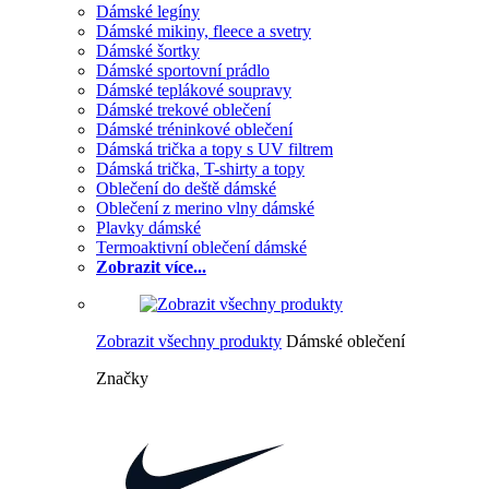
Dámské legíny
Dámské mikiny, fleece a svetry
Dámské šortky
Dámské sportovní prádlo
Dámské teplákové soupravy
Dámské trekové oblečení
Dámské tréninkové oblečení
Dámská trička a topy s UV filtrem
Dámská trička, T-shirty a topy
Oblečení do deště dámské
Oblečení z merino vlny dámské
Plavky dámské
Termoaktivní oblečení dámské
Zobrazit více...
Zobrazit všechny produkty
Dámské oblečení
Značky