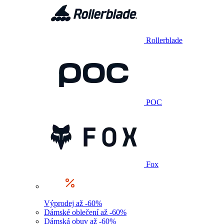
Rollerblade
POC
Fox
Výprodej až -60%
Dámské oblečení až -60%
Dámská obuv až -60%