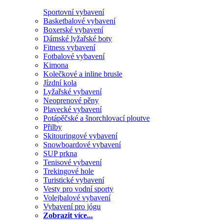
Sportovní vybavení
Basketbalové vybavení
Boxerské vybavení
Dámské lyžařské boty
Fitness vybavení
Fotbalové vybavení
Kimona
Kolečkové a inline brusle
Jízdní kola
Lyžařské vybavení
Neoprenové pěny
Plavecké vybavení
Potápěčské a šnorchlovací ploutve
Přilby
Skitouringové vybavení
Snowboardové vybavení
SUP prkna
Tenisové vybavení
Trekingové hole
Turistické vybavení
Vesty pro vodní sporty
Volejbalové vybavení
Vybavení pro jógu
Zobrazit více...