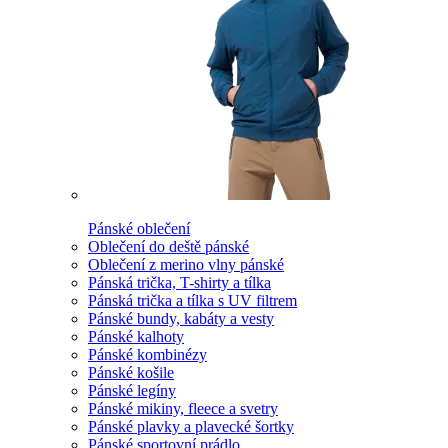
Pánské oblečení
Oblečení do deště pánské
Oblečení z merino vlny pánské
Pánská trička, T-shirty a tílka
Pánská trička a tílka s UV filtrem
Pánské bundy, kabáty a vesty
Pánské kalhoty
Pánské kombinézy
Pánské košile
Pánské legíny
Pánské mikiny, fleece a svetry
Pánské plavky a plavecké šortky
Pánské sportovní prádlo