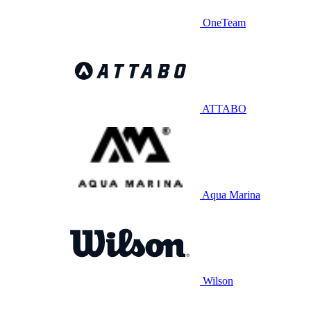
OneTeam
ATTABO
Aqua Marina
Wilson