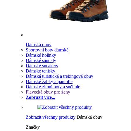
Dámská obuv
Sportovní boty dámské
Dámské holínky
Dámské sandály
Dámské sneakers
Dámské tenisky
Dámská turistická a trekingová obuv
Dámské žabky a pantofle
Dámské zimní boty a sněhule
Plavecká obuv pro ženy
Zobrazit více...
Zobrazit všechny produkty
Dámská obuv
Značky