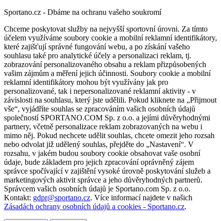
Sportano.cz - Dbáme na ochranu vašeho soukromí
Chceme poskytovat služby na nejvyšší sportovní úrovni. Za tímto
účelem využíváme soubory cookie a mobilní reklamní identifikátory,
které zajišťují správné fungování webu, a po získání vašeho
souhlasu také pro analytické účely a personalizaci reklam, tj.
zobrazování personalizovaného obsahu a reklam přizpůsobených
vašim zájmům a měření jejich účinnosti. Soubory cookie a mobilní
reklamní identifikátory mohou být využívány jak pro
personalizované, tak i nepersonalizované reklamní aktivity - v
závislosti na souhlasu, který jste udělili. Pokud kliknete na „Přijmout
vše“, vyjádříte souhlas se zpracováním vašich osobních údajů
společností SPORTANO.COM Sp. z o.o. a jejími důvěryhodnými
partnery, včetně personalizace reklam zobrazovaných na webu i
mimo něj. Pokud nechcete udělit souhlas, chcete omezit jeho rozsah
nebo odvolat již udělený souhlas, přejděte do „Nastavení“. V
rozsahu, v jakém budou soubory cookie obsahovat vaše osobní
údaje, bude základem pro jejich zpracování oprávněný zájem
správce spočívající v zajištění vysoké úrovně poskytování služeb a
marketingových aktivit správce a jeho důvěryhodných partnerů.
Správcem vašich osobních údajů je Sportano.com Sp. z o.o.
Kontakt:
gdpr@sportano.cz
. Více informací najdete v našich
Zásadách ochrany osobních údajů a cookies - Sportano.cz
.