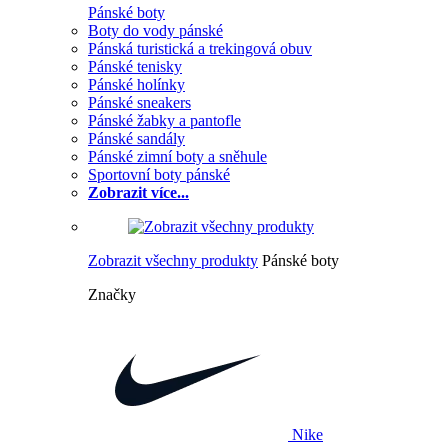
Pánské boty
Boty do vody pánské
Pánská turistická a trekingová obuv
Pánské tenisky
Pánské holínky
Pánské sneakers
Pánské žabky a pantofle
Pánské sandály
Pánské zimní boty a sněhule
Sportovní boty pánské
Zobrazit více...
Zobrazit všechny produkty
Pánské boty
Značky
Nike