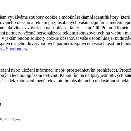
em využíváme soubory cookie a mobilní reklamní identifikátory, které 
alizovaného obsahu a reklam přizpůsobených vašim zájmům a měření jeji
í aktivity - v závislosti na souhlasu, který jste udělili. Pokud kliknet
partnery, včetně personalizace reklam zobrazovaných na webu i mimo 
u, v jakém budou soubory cookie obsahovat vaše osobní údaje, bude zák
 správce a jeho důvěryhodných partnerů. Správcem vašich osobních úda
s - Sportano.cz
.
ažení nebo uložení informací (např. prostřednictvím prohlížeče). Proto
ých technologií sami ovlivnit. Kliknutím na nadpisy jednotlivých kate
ásledek zobrazení méně relevantního obsahu nebo nedostupnost někter
!