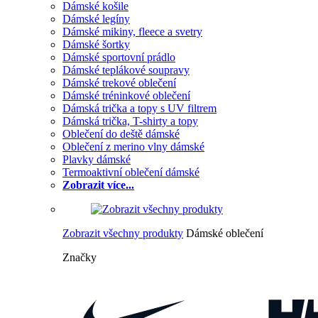
Dámské košile
Dámské legíny
Dámské mikiny, fleece a svetry
Dámské šortky
Dámské sportovní prádlo
Dámské teplákové soupravy
Dámské trekové oblečení
Dámské tréninkové oblečení
Dámská trička a topy s UV filtrem
Dámská trička, T-shirty a topy
Oblečení do deště dámské
Oblečení z merino vlny dámské
Plavky dámské
Termoaktivní oblečení dámské
Zobrazit více...
Zobrazit všechny produkty
Dámské oblečení
Značky