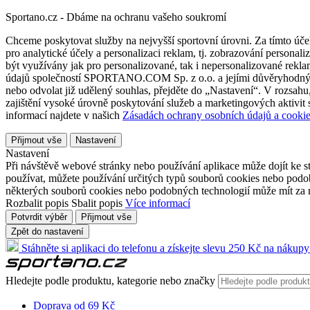
Sportano.cz - Dbáme na ochranu vašeho soukromí
Chceme poskytovat služby na nejvyšší sportovní úrovni. Za tímto účel
pro analytické účely a personalizaci reklam, tj. zobrazování person
být využívány jak pro personalizované, tak i nepersonalizované reklamn
údajů společností SPORTANO.COM Sp. z o.o. a jejími důvěryhodnými 
nebo odvolat již udělený souhlas, přejděte do „Nastavení“. V rozsah
zajištění vysoké úrovně poskytování služeb a marketingových aktivit
informací najdete v našich
Zásadách ochrany osobních údajů a cookie
Přijmout vše
Nastavení
Nastavení
Při návštěvě webové stránky nebo používání aplikace může dojít ke st
používat, můžete používání určitých typů souborů cookies nebo podobn
některých souborů cookies nebo podobných technologií může mít za n
Rozbalit popis
Sbalit popis
Více informací
Potvrdit výběr
Přijmout vše
Zpět do nastavení
Stáhněte si aplikaci do telefonu a získejte slevu 250 Kč na nákupy
Hledejte podle produktu, kategorie nebo značky
Doprava od 69 Kč