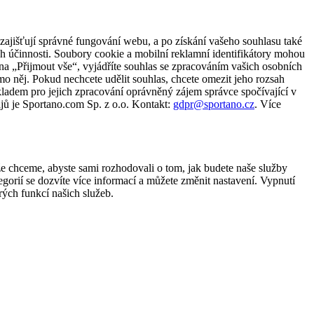
zajišťují správné fungování webu, a po získání vašeho souhlasu také
ch účinnosti. Soubory cookie a mobilní reklamní identifikátory mohou
e na „Přijmout vše“, vyjádříte souhlas se zpracováním vašich osobních
něj. Pokud nechcete udělit souhlas, chcete omezit jeho rozsah
ladem pro jejich zpracování oprávněný zájem správce spočívající v
jů je Sportano.com Sp. z o.o. Kontakt:
gdpr@sportano.cz
. Více
že chceme, abyste sami rozhodovali o tom, jak budete naše služby
gorií se dozvíte více informací a můžete změnit nastavení. Vypnutí
ých funkcí našich služeb.