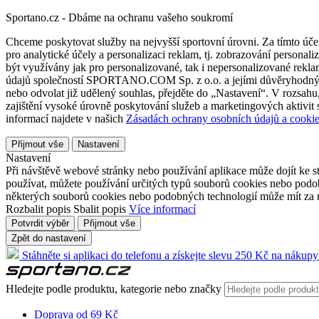
Sportano.cz - Dbáme na ochranu vašeho soukromí
Chceme poskytovat služby na nejvyšší sportovní úrovni. Za tímto účel
pro analytické účely a personalizaci reklam, tj. zobrazování person
být využívány jak pro personalizované, tak i nepersonalizované reklamn
údajů společností SPORTANO.COM Sp. z o.o. a jejími důvěryhodnými 
nebo odvolat již udělený souhlas, přejděte do „Nastavení“. V rozsah
zajištění vysoké úrovně poskytování služeb a marketingových aktivit
informací najdete v našich
Zásadách ochrany osobních údajů a cookie
Přijmout vše
Nastavení
Nastavení
Při návštěvě webové stránky nebo používání aplikace může dojít ke st
používat, můžete používání určitých typů souborů cookies nebo podobn
některých souborů cookies nebo podobných technologií může mít za n
Rozbalit popis
Sbalit popis
Více informací
Potvrdit výběr
Přijmout vše
Zpět do nastavení
Stáhněte si aplikaci do telefonu a získejte slevu 250 Kč na nákupy
Hledejte podle produktu, kategorie nebo značky
Doprava od 69 Kč