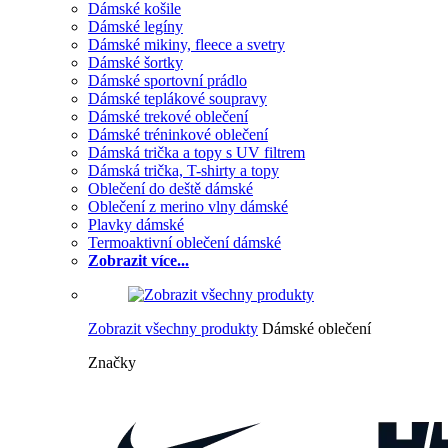
Dámské košile
Dámské legíny
Dámské mikiny, fleece a svetry
Dámské šortky
Dámské sportovní prádlo
Dámské teplákové soupravy
Dámské trekové oblečení
Dámské tréninkové oblečení
Dámská trička a topy s UV filtrem
Dámská trička, T-shirty a topy
Oblečení do deště dámské
Oblečení z merino vlny dámské
Plavky dámské
Termoaktivní oblečení dámské
Zobrazit více...
Zobrazit všechny produkty
Dámské oblečení
Značky