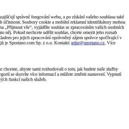
zajišťují správné fungování webu, a po získání vašeho souhlasu také
ch účinnosti. Soubory cookie a mobilní reklamní identifikátory mohou
e na „Přijmout vše“, vyjádříte souhlas se zpracováním vašich osobních
něj. Pokud nechcete udělit souhlas, chcete omezit jeho rozsah
ladem pro jejich zpracování oprávněný zájem správce spočívající v
jů je Sportano.com Sp. z o.o. Kontakt:
gdpr@sportano.cz
. Více
že chceme, abyste sami rozhodovali o tom, jak budete naše služby
gorií se dozvíte více informací a můžete změnit nastavení. Vypnutí
ých funkcí našich služeb.