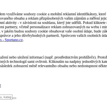
em využíváme soubory cookie a mobilní reklamní identifikátory, které 
alizovaného obsahu a reklam přizpůsobených vašim zájmům a měření jeji
í aktivity - v závislosti na souhlasu, který jste udělili. Pokud kliknet
partnery, včetně personalizace reklam zobrazovaných na webu i mimo 
u, v jakém budou soubory cookie obsahovat vaše osobní údaje, bude zák
 správce a jeho důvěryhodných partnerů. Správcem vašich osobních úda
s - Sportano.cz
.
ažení nebo uložení informací (např. prostřednictvím prohlížeče). Proto
ých technologií sami ovlivnit. Kliknutím na nadpisy jednotlivých kate
ásledek zobrazení méně relevantního obsahu nebo nedostupnost někter
!