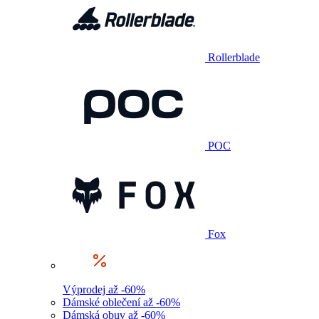
Rollerblade
POC
Fox
Výprodej až -60%
Dámské oblečení až -60%
Dámská obuv až -60%