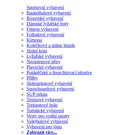
Sportovní vybavení
Basketbalové vybavení
Boxerské vybavení
Dámské lyžařské boty
Fitness vybavení
Fotbalové vybavení
Kimona
Kolečkové a inline brusle
Jízdní kola
Lyžařské vybavení
Neoprenové pěny
Plavecké vybavení
Potápěčské a šnorchlovací ploutve
Přilby
Skitouringové vybavení
Snowboardové vybavení
SUP prkna
Tenisové vybavení
Trekingové hole
Turistické vybavení
Vesty pro vodní sporty
Volejbalové vybavení
Vybavení pro jógu
Zobrazit více...