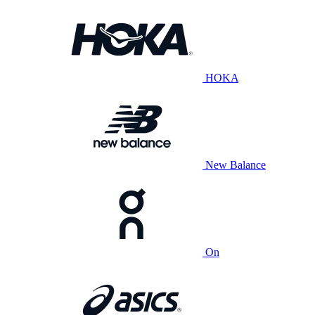
HOKA
New Balance
On