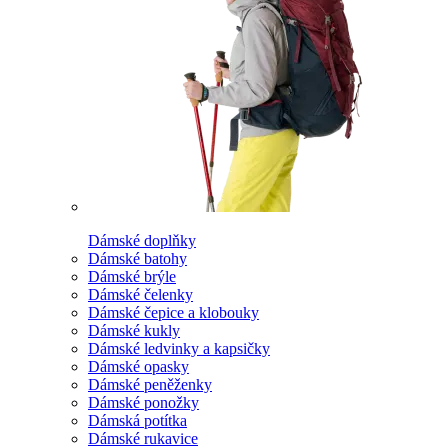
Dámské doplňky
Dámské batohy
Dámské brýle
Dámské čelenky
Dámské čepice a klobouky
Dámské kukly
Dámské ledvinky a kapsičky
Dámské opasky
Dámské peněženky
Dámské ponožky
Dámská potítka
Dámské rukavice