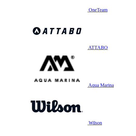
OneTeam
ATTABO
Aqua Marina
Wilson