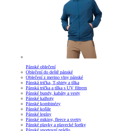
Pánské oblečení
Oblečení do deště pánské
Oblečení z merino vlny pánské
Pánská trička, T-shirty a tílka
Pánská trička a tílka s UV filtrem
Pánské bundy, kabáty a vesty
Pánské kalhoty
Pánské kombinézy
Pánské košile
Pánské legíny
Pánské mikiny, fleece a svetry
Pánské plavky a plavecké šortky
Pánské sportovní prádlo