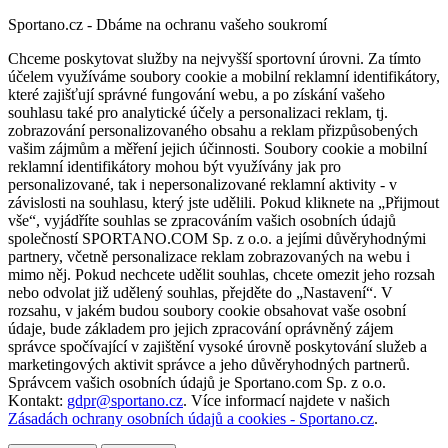
Sportano.cz - Dbáme na ochranu vašeho soukromí
Chceme poskytovat služby na nejvyšší sportovní úrovni. Za tímto
účelem využíváme soubory cookie a mobilní reklamní identifikátory,
které zajišťují správné fungování webu, a po získání vašeho
souhlasu také pro analytické účely a personalizaci reklam, tj.
zobrazování personalizovaného obsahu a reklam přizpůsobených
vašim zájmům a měření jejich účinnosti. Soubory cookie a mobilní
reklamní identifikátory mohou být využívány jak pro
personalizované, tak i nepersonalizované reklamní aktivity - v
závislosti na souhlasu, který jste udělili. Pokud kliknete na „Přijmout
vše“, vyjádříte souhlas se zpracováním vašich osobních údajů
společností SPORTANO.COM Sp. z o.o. a jejími důvěryhodnými
partnery, včetně personalizace reklam zobrazovaných na webu i
mimo něj. Pokud nechcete udělit souhlas, chcete omezit jeho rozsah
nebo odvolat již udělený souhlas, přejděte do „Nastavení“. V
rozsahu, v jakém budou soubory cookie obsahovat vaše osobní
údaje, bude základem pro jejich zpracování oprávněný zájem
správce spočívající v zajištění vysoké úrovně poskytování služeb a
marketingových aktivit správce a jeho důvěryhodných partnerů.
Správcem vašich osobních údajů je Sportano.com Sp. z o.o.
Kontakt:
gdpr@sportano.cz
. Více informací najdete v našich
Zásadách ochrany osobních údajů a cookies - Sportano.cz
.