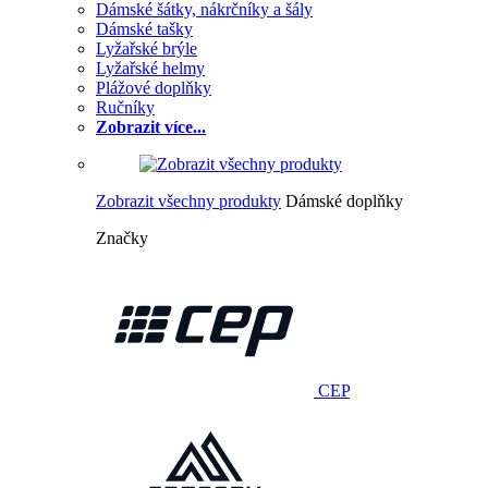
Dámské šátky, nákrčníky a šály
Dámské tašky
Lyžařské brýle
Lyžařské helmy
Plážové doplňky
Ručníky
Zobrazit více...
Zobrazit všechny produkty
Dámské doplňky
Značky
CEP