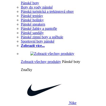
Pánské boty
Boty do vody pánské
Pánská turistická a trekingová obuv
Pánské tenisky
Pánské holínky
Pánské sneakers
Pánské žabky a pantofle
Pánské sandály
Pánské zimní boty a sněhule
Sportovní boty pánské
Zobrazit více...
Zobrazit všechny produkty
Pánské boty
Značky
Nike