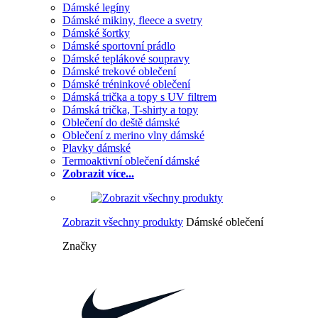
Dámské legíny
Dámské mikiny, fleece a svetry
Dámské šortky
Dámské sportovní prádlo
Dámské teplákové soupravy
Dámské trekové oblečení
Dámské tréninkové oblečení
Dámská trička a topy s UV filtrem
Dámská trička, T-shirty a topy
Oblečení do deště dámské
Oblečení z merino vlny dámské
Plavky dámské
Termoaktivní oblečení dámské
Zobrazit více...
Zobrazit všechny produkty
Dámské oblečení
Značky