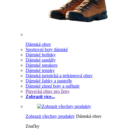
Dámská obuv
Sportovní boty dámské
Dámské holínky
Dámské sandály
Dámské sneakers
Dámské tenisky
Dámská turistická a trekingová obuv
Dámské žabky a pantofle
Dámské zimní boty a sněhule
Plavecká obuv pro ženy
Zobrazit více...
Zobrazit všechny produkty
Dámská obuv
Značky