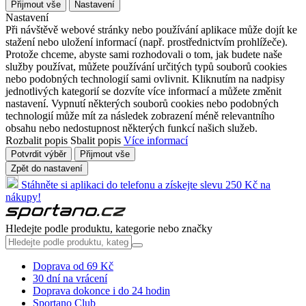
Přijmout vše
Nastavení
Nastavení
Při návštěvě webové stránky nebo používání aplikace může dojít ke
stažení nebo uložení informací (např. prostřednictvím prohlížeče).
Protože chceme, abyste sami rozhodovali o tom, jak budete naše
služby používat, můžete používání určitých typů souborů cookies
nebo podobných technologií sami ovlivnit. Kliknutím na nadpisy
jednotlivých kategorií se dozvíte více informací a můžete změnit
nastavení. Vypnutí některých souborů cookies nebo podobných
technologií může mít za následek zobrazení méně relevantního
obsahu nebo nedostupnost některých funkcí našich služeb.
Rozbalit popis
Sbalit popis
Více informací
Potvrdit výběr
Přijmout vše
Zpět do nastavení
Stáhněte si aplikaci do telefonu a získejte slevu 250 Kč na
nákupy!
Hledejte podle produktu, kategorie nebo značky
Doprava od 69 Kč
30 dní na vrácení
Doprava dokonce i do 24 hodin
Sportano Club