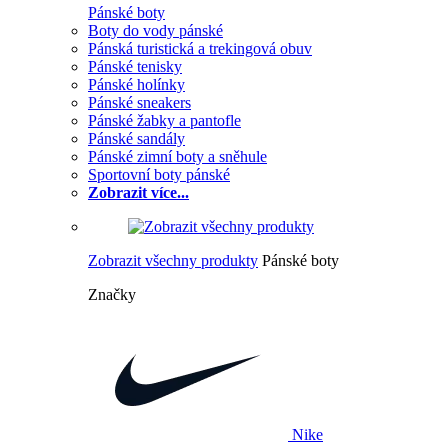
Pánské boty
Boty do vody pánské
Pánská turistická a trekingová obuv
Pánské tenisky
Pánské holínky
Pánské sneakers
Pánské žabky a pantofle
Pánské sandály
Pánské zimní boty a sněhule
Sportovní boty pánské
Zobrazit více...
Zobrazit všechny produkty
Pánské boty
Značky
Nike