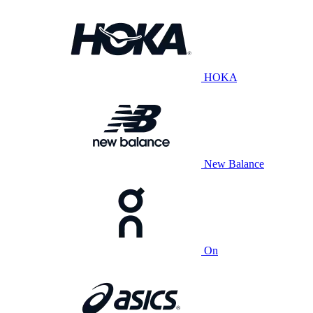
HOKA
New Balance
On