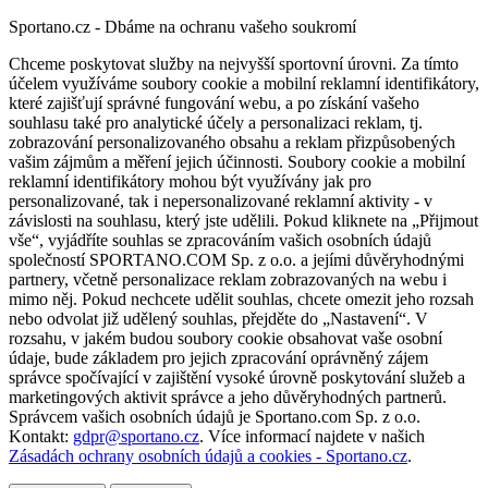
Sportano.cz - Dbáme na ochranu vašeho soukromí
Chceme poskytovat služby na nejvyšší sportovní úrovni. Za tímto
účelem využíváme soubory cookie a mobilní reklamní identifikátory,
které zajišťují správné fungování webu, a po získání vašeho
souhlasu také pro analytické účely a personalizaci reklam, tj.
zobrazování personalizovaného obsahu a reklam přizpůsobených
vašim zájmům a měření jejich účinnosti. Soubory cookie a mobilní
reklamní identifikátory mohou být využívány jak pro
personalizované, tak i nepersonalizované reklamní aktivity - v
závislosti na souhlasu, který jste udělili. Pokud kliknete na „Přijmout
vše“, vyjádříte souhlas se zpracováním vašich osobních údajů
společností SPORTANO.COM Sp. z o.o. a jejími důvěryhodnými
partnery, včetně personalizace reklam zobrazovaných na webu i
mimo něj. Pokud nechcete udělit souhlas, chcete omezit jeho rozsah
nebo odvolat již udělený souhlas, přejděte do „Nastavení“. V
rozsahu, v jakém budou soubory cookie obsahovat vaše osobní
údaje, bude základem pro jejich zpracování oprávněný zájem
správce spočívající v zajištění vysoké úrovně poskytování služeb a
marketingových aktivit správce a jeho důvěryhodných partnerů.
Správcem vašich osobních údajů je Sportano.com Sp. z o.o.
Kontakt:
gdpr@sportano.cz
. Více informací najdete v našich
Zásadách ochrany osobních údajů a cookies - Sportano.cz
.