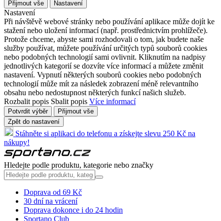
Přijmout vše
Nastavení
Nastavení
Při návštěvě webové stránky nebo používání aplikace může dojít ke
stažení nebo uložení informací (např. prostřednictvím prohlížeče).
Protože chceme, abyste sami rozhodovali o tom, jak budete naše
služby používat, můžete používání určitých typů souborů cookies
nebo podobných technologií sami ovlivnit. Kliknutím na nadpisy
jednotlivých kategorií se dozvíte více informací a můžete změnit
nastavení. Vypnutí některých souborů cookies nebo podobných
technologií může mít za následek zobrazení méně relevantního
obsahu nebo nedostupnost některých funkcí našich služeb.
Rozbalit popis
Sbalit popis
Více informací
Potvrdit výběr
Přijmout vše
Zpět do nastavení
Stáhněte si aplikaci do telefonu a získejte slevu 250 Kč na
nákupy!
Hledejte podle produktu, kategorie nebo značky
Doprava od 69 Kč
30 dní na vrácení
Doprava dokonce i do 24 hodin
Sportano Club