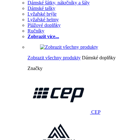
Dámské šátky, nákrčníky a šály
Dámské tašky
Lyžařské brýle
Lyžařské helmy
Plážové doplňky
Ručníky
Zobrazit více...
Zobrazit všechny produkty
Dámské doplňky
Značky
CEP