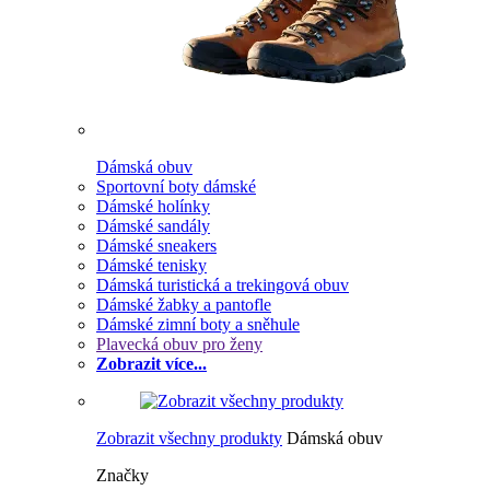
Dámská obuv
Sportovní boty dámské
Dámské holínky
Dámské sandály
Dámské sneakers
Dámské tenisky
Dámská turistická a trekingová obuv
Dámské žabky a pantofle
Dámské zimní boty a sněhule
Plavecká obuv pro ženy
Zobrazit více...
Zobrazit všechny produkty
Dámská obuv
Značky