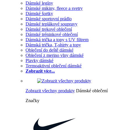
Dámské legíny
Dámské mikiny, fleece a svetry
Dámské šortky
Dámské sportovní prádlo
Dámské teplákové soupravy
Dámské trekové oblečení
Dámské tréninkové oblečení
Dámská trička a topy s UV filtrem
Dámská trička, T-shirty a topy
Oblečení do deště dámské
Oblečení z merino vlny dámské
Plavky dámské
Termoaktivní oblečení dámské
Zobrazit více...
Zobrazit všechny produkty
Dámské oblečení
Značky