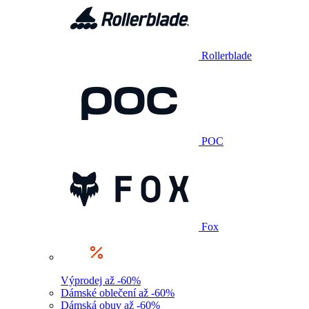
Rollerblade
POC
Fox
Výprodej až -60%
Dámské oblečení až -60%
Dámská obuv až -60%