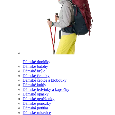
Dámské doplňky
Dámské batohy
Dámské brýle
Dámské čelenky
Dámské čepice a klobouky
Dámské kukly
Dámské ledvinky a kapsičky
Dámské opasky
Dámské peněženky
Dámské ponožky
Dámská potítka
Dámské rukavice