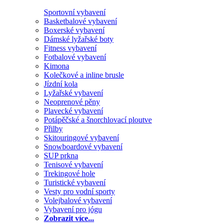
Sportovní vybavení
Basketbalové vybavení
Boxerské vybavení
Dámské lyžařské boty
Fitness vybavení
Fotbalové vybavení
Kimona
Kolečkové a inline brusle
Jízdní kola
Lyžařské vybavení
Neoprenové pěny
Plavecké vybavení
Potápěčské a šnorchlovací ploutve
Přilby
Skitouringové vybavení
Snowboardové vybavení
SUP prkna
Tenisové vybavení
Trekingové hole
Turistické vybavení
Vesty pro vodní sporty
Volejbalové vybavení
Vybavení pro jógu
Zobrazit více...