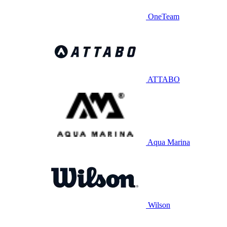
OneTeam
ATTABO
Aqua Marina
Wilson