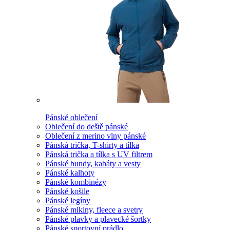
Pánské oblečení
Oblečení do deště pánské
Oblečení z merino vlny pánské
Pánská trička, T-shirty a tílka
Pánská trička a tílka s UV filtrem
Pánské bundy, kabáty a vesty
Pánské kalhoty
Pánské kombinézy
Pánské košile
Pánské legíny
Pánské mikiny, fleece a svetry
Pánské plavky a plavecké šortky
Pánské sportovní prádlo