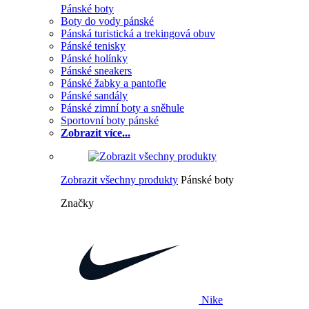
Pánské boty
Boty do vody pánské
Pánská turistická a trekingová obuv
Pánské tenisky
Pánské holínky
Pánské sneakers
Pánské žabky a pantofle
Pánské sandály
Pánské zimní boty a sněhule
Sportovní boty pánské
Zobrazit více...
Zobrazit všechny produkty
Pánské boty
Značky
Nike