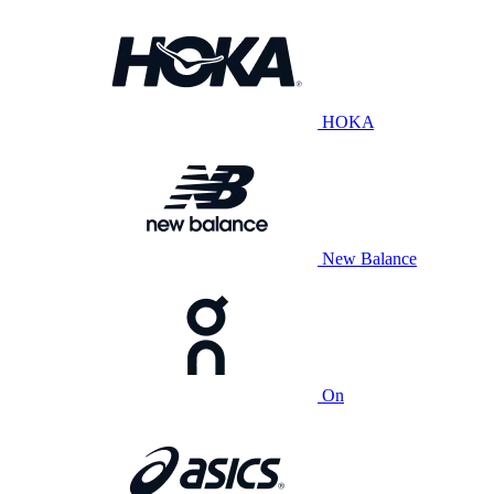
HOKA
New Balance
On