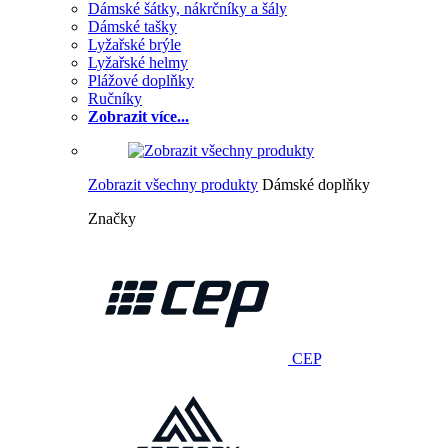
Dámské šátky, nákrčníky a šály
Dámské tašky
Lyžařské brýle
Lyžařské helmy
Plážové doplňky
Ručníky
Zobrazit více...
Zobrazit všechny produkty
Dámské doplňky
Značky
CEP