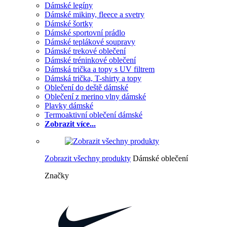
Dámské legíny
Dámské mikiny, fleece a svetry
Dámské šortky
Dámské sportovní prádlo
Dámské teplákové soupravy
Dámské trekové oblečení
Dámské tréninkové oblečení
Dámská trička a topy s UV filtrem
Dámská trička, T-shirty a topy
Oblečení do deště dámské
Oblečení z merino vlny dámské
Plavky dámské
Termoaktivní oblečení dámské
Zobrazit více...
Zobrazit všechny produkty
Dámské oblečení
Značky