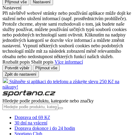
Přijmout vše
Nastavení
Nastavení
Při návštěvě webové stránky nebo používání aplikace může dojít ke
stažení nebo uložení informací (např. prostřednictvím prohlížeče).
Protože chceme, abyste sami rozhodovali o tom, jak budete naše
služby používat, můžete používání určitých typů souborů cookies
nebo podobných technologií sami ovlivnit. Kliknutím na nadpisy
jednotlivých kategorií se dozvíte více informací a můžete změnit
nastavení. Vypnutí některých souborů cookies nebo podobných
technologií může mít za následek zobrazení méně relevantního
obsahu nebo nedostupnost některých funkcí našich služeb.
Rozbalit popis
Sbalit popis
Více informací
Potvrdit výběr
Přijmout vše
Zpět do nastavení
Stáhněte si aplikaci do telefonu a získejte slevu 250 Kč na
nákupy!
Hledejte podle produktu, kategorie nebo značky
Doprava od 69 Kč
30 dní na vrácení
Doprava dokonce i do 24 hodin
Sportano Club