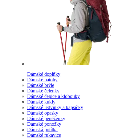
Dámské doplňky
Dámské batohy
Dámské brýle
Dámské čelenky
Dámské čepice a klobouky
Dámské kukly
Dámské ledvinky a kapsičky
Dámské opasky
Dámské peněženky
Dámské ponožky
Dámská potítka
Dámské rukavice