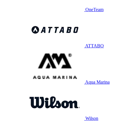
OneTeam
ATTABO
Aqua Marina
Wilson