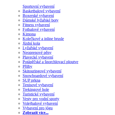
Sportovní vybavení
Basketbalové vybavení
Boxerské vybavení
Dámské lyžařské boty
Fitness vybavení
Fotbalové vybavení
Kimona
Kolečkové a inline brusle
Jízdní kola
Lyžařské vybavení
Neoprenové pěny
Plavecké vybavení
Potápěčské a šnorchlovací ploutve
Přilby
Skitouringové vybavení
Snowboardové vybavení
SUP prkna
Tenisové vybavení
Trekingové hole
Turistické vybavení
Vesty pro vodní sporty
Volejbalové vybavení
Vybavení pro jógu
Zobrazit více...