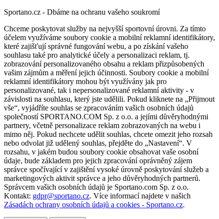
Sportano.cz - Dbáme na ochranu vašeho soukromí
Chceme poskytovat služby na nejvyšší sportovní úrovni. Za tímto
účelem využíváme soubory cookie a mobilní reklamní identifikátory,
které zajišťují správné fungování webu, a po získání vašeho
souhlasu také pro analytické účely a personalizaci reklam, tj.
zobrazování personalizovaného obsahu a reklam přizpůsobených
vašim zájmům a měření jejich účinnosti. Soubory cookie a mobilní
reklamní identifikátory mohou být využívány jak pro
personalizované, tak i nepersonalizované reklamní aktivity - v
závislosti na souhlasu, který jste udělili. Pokud kliknete na „Přijmout
vše“, vyjádříte souhlas se zpracováním vašich osobních údajů
společností SPORTANO.COM Sp. z o.o. a jejími důvěryhodnými
partnery, včetně personalizace reklam zobrazovaných na webu i
mimo něj. Pokud nechcete udělit souhlas, chcete omezit jeho rozsah
nebo odvolat již udělený souhlas, přejděte do „Nastavení“. V
rozsahu, v jakém budou soubory cookie obsahovat vaše osobní
údaje, bude základem pro jejich zpracování oprávněný zájem
správce spočívající v zajištění vysoké úrovně poskytování služeb a
marketingových aktivit správce a jeho důvěryhodných partnerů.
Správcem vašich osobních údajů je Sportano.com Sp. z o.o.
Kontakt:
gdpr@sportano.cz
. Více informací najdete v našich
Zásadách ochrany osobních údajů a cookies - Sportano.cz
.