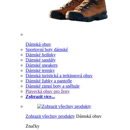
Dámská obuv
Sportovní boty dámské
Dámské holínky
Dámské sandály
Dámské sneakers
Dámské tenisky
Dámská turistická a trekingová obuv
Dámské žabky a pantofle
Dámské zimní boty a sněhule
Plavecká obuv pro ženy
Zobrazit více...
Zobrazit všechny produkty
Dámská obuv
Značky