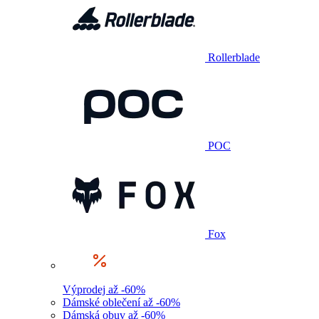
Rollerblade
POC
Fox
Výprodej až -60%
Dámské oblečení až -60%
Dámská obuv až -60%