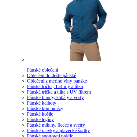
Pánské oblečení
Oblečení do deště pánské
Oblečení z merino vlny pánské
Pánská trička, T-shirty a tílka
Pánská trička a tílka s UV filtrem
Pánské bundy, kabáty a vesty
Pánské kalhoty
Pánské kombinézy
Pánské košile
Pánské legíny
Pánské mikiny, fleece a svetry
Pánské plavky a plavecké šortky
Pánské sportovní prádlo