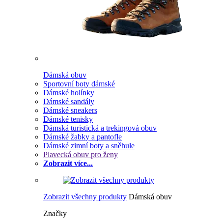
Dámská obuv
Sportovní boty dámské
Dámské holínky
Dámské sandály
Dámské sneakers
Dámské tenisky
Dámská turistická a trekingová obuv
Dámské žabky a pantofle
Dámské zimní boty a sněhule
Plavecká obuv pro ženy
Zobrazit více...
Zobrazit všechny produkty
Dámská obuv
Značky