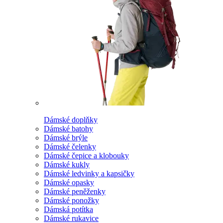
Dámské doplňky
Dámské batohy
Dámské brýle
Dámské čelenky
Dámské čepice a klobouky
Dámské kukly
Dámské ledvinky a kapsičky
Dámské opasky
Dámské peněženky
Dámské ponožky
Dámská potítka
Dámské rukavice