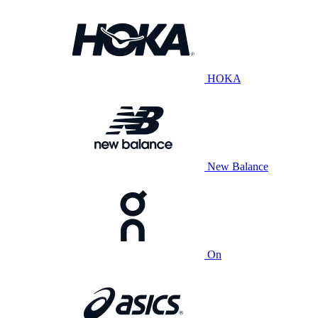
HOKA
New Balance
On