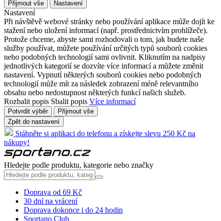
Přijmout vše
Nastavení
Nastavení
Při návštěvě webové stránky nebo používání aplikace může dojít ke
stažení nebo uložení informací (např. prostřednictvím prohlížeče).
Protože chceme, abyste sami rozhodovali o tom, jak budete naše
služby používat, můžete používání určitých typů souborů cookies
nebo podobných technologií sami ovlivnit. Kliknutím na nadpisy
jednotlivých kategorií se dozvíte více informací a můžete změnit
nastavení. Vypnutí některých souborů cookies nebo podobných
technologií může mít za následek zobrazení méně relevantního
obsahu nebo nedostupnost některých funkcí našich služeb.
Rozbalit popis
Sbalit popis
Více informací
Potvrdit výběr
Přijmout vše
Zpět do nastavení
Stáhněte si aplikaci do telefonu a získejte slevu 250 Kč na
nákupy!
Hledejte podle produktu, kategorie nebo značky
Doprava od 69 Kč
30 dní na vrácení
Doprava dokonce i do 24 hodin
Sportano Club