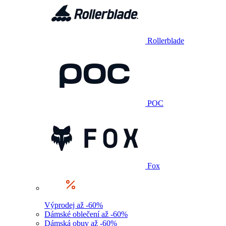
Rollerblade
POC
Fox
Výprodej až -60%
Dámské oblečení až -60%
Dámská obuv až -60%