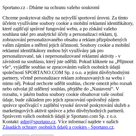
Sportano.cz - Dbáme na ochranu vašeho soukromí
Chceme poskytovat služby na nejvyšší sportovní úrovni. Za tímto
účelem využíváme soubory cookie a mobilní reklamní identifikátory,
které zajišťují správné fungování webu, a po získání vašeho
souhlasu také pro analytické účely a personalizaci reklam, tj.
zobrazování personalizovaného obsahu a reklam přizpůsobených
vašim zájmům a měření jejich účinnosti. Soubory cookie a mobilní
reklamní identifikátory mohou být využívány jak pro
personalizované, tak i nepersonalizované reklamní aktivity - v
závislosti na souhlasu, který jste udělili. Pokud kliknete na „Přijmout
vše“, vyjádříte souhlas se zpracováním vašich osobních údajů
společností SPORTANO.COM Sp. z o.o. a jejími důvěryhodnými
partnery, včetně personalizace reklam zobrazovaných na webu i
mimo něj. Pokud nechcete udělit souhlas, chcete omezit jeho rozsah
nebo odvolat již udělený souhlas, přejděte do „Nastavení“. V
rozsahu, v jakém budou soubory cookie obsahovat vaše osobní
údaje, bude základem pro jejich zpracování oprávněný zájem
správce spočívající v zajištění vysoké úrovně poskytování služeb a
marketingových aktivit správce a jeho důvěryhodných partnerů.
Správcem vašich osobních údajů je Sportano.com Sp. z o.o.
Kontakt:
gdpr@sportano.cz
. Více informací najdete v našich
Zásadách ochrany osobních údajů a cookies - Sportano.cz
.