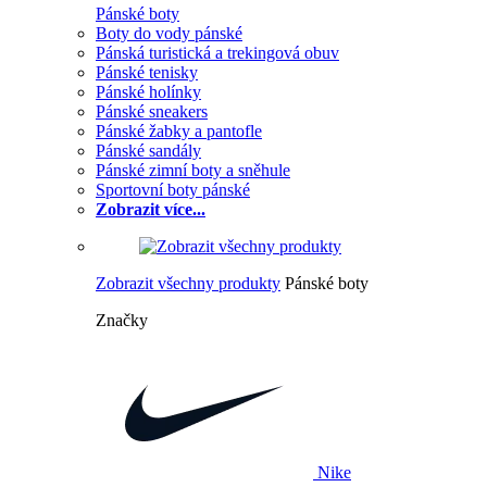
Pánské boty
Boty do vody pánské
Pánská turistická a trekingová obuv
Pánské tenisky
Pánské holínky
Pánské sneakers
Pánské žabky a pantofle
Pánské sandály
Pánské zimní boty a sněhule
Sportovní boty pánské
Zobrazit více...
Zobrazit všechny produkty
Pánské boty
Značky
Nike