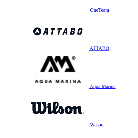
OneTeam
ATTABO
Aqua Marina
Wilson