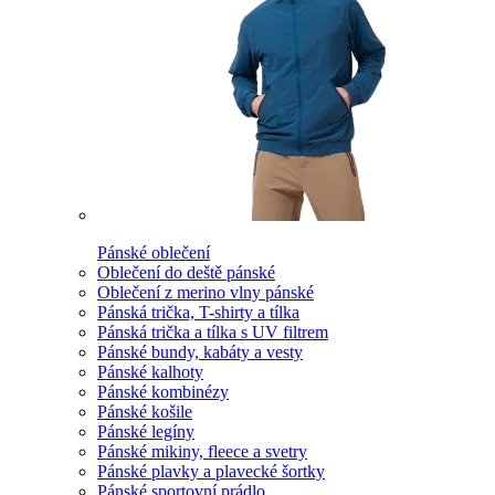
Pánské oblečení
Oblečení do deště pánské
Oblečení z merino vlny pánské
Pánská trička, T-shirty a tílka
Pánská trička a tílka s UV filtrem
Pánské bundy, kabáty a vesty
Pánské kalhoty
Pánské kombinézy
Pánské košile
Pánské legíny
Pánské mikiny, fleece a svetry
Pánské plavky a plavecké šortky
Pánské sportovní prádlo