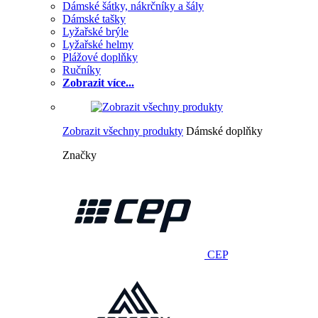
Dámské šátky, nákrčníky a šály
Dámské tašky
Lyžařské brýle
Lyžařské helmy
Plážové doplňky
Ručníky
Zobrazit více...
Zobrazit všechny produkty
Dámské doplňky
Značky
CEP