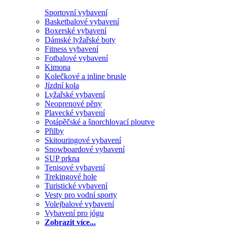
Sportovní vybavení
Basketbalové vybavení
Boxerské vybavení
Dámské lyžařské boty
Fitness vybavení
Fotbalové vybavení
Kimona
Kolečkové a inline brusle
Jízdní kola
Lyžařské vybavení
Neoprenové pěny
Plavecké vybavení
Potápěčské a šnorchlovací ploutve
Přilby
Skitouringové vybavení
Snowboardové vybavení
SUP prkna
Tenisové vybavení
Trekingové hole
Turistické vybavení
Vesty pro vodní sporty
Volejbalové vybavení
Vybavení pro jógu
Zobrazit více...