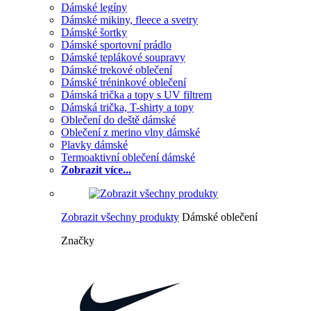
Dámské legíny
Dámské mikiny, fleece a svetry
Dámské šortky
Dámské sportovní prádlo
Dámské teplákové soupravy
Dámské trekové oblečení
Dámské tréninkové oblečení
Dámská trička a topy s UV filtrem
Dámská trička, T-shirty a topy
Oblečení do deště dámské
Oblečení z merino vlny dámské
Plavky dámské
Termoaktivní oblečení dámské
Zobrazit více...
Zobrazit všechny produkty
Dámské oblečení
Značky