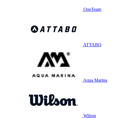
OneTeam
ATTABO
Aqua Marina
Wilson