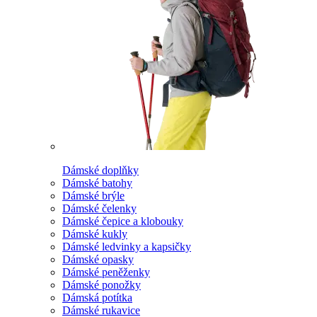
Dámské doplňky
Dámské batohy
Dámské brýle
Dámské čelenky
Dámské čepice a klobouky
Dámské kukly
Dámské ledvinky a kapsičky
Dámské opasky
Dámské peněženky
Dámské ponožky
Dámská potítka
Dámské rukavice