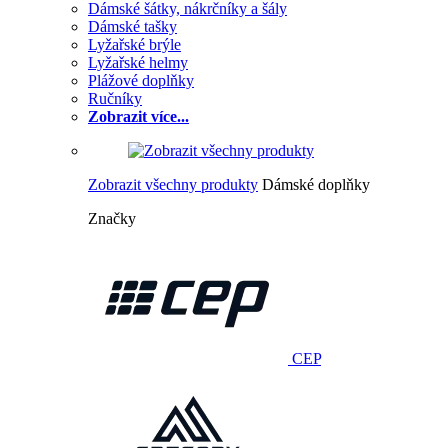
Dámské šátky, nákrčníky a šály
Dámské tašky
Lyžařské brýle
Lyžařské helmy
Plážové doplňky
Ručníky
Zobrazit více...
Zobrazit všechny produkty
Dámské doplňky
Značky
CEP