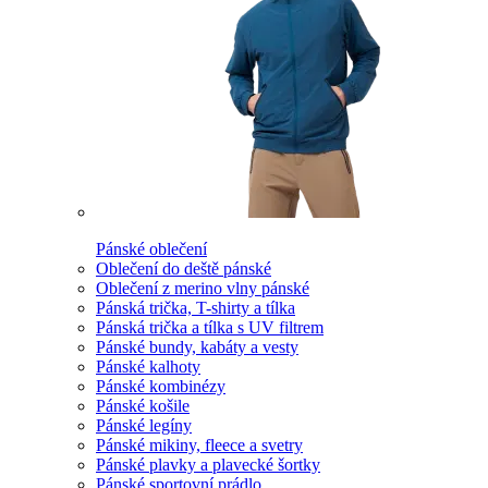
Pánské oblečení
Oblečení do deště pánské
Oblečení z merino vlny pánské
Pánská trička, T-shirty a tílka
Pánská trička a tílka s UV filtrem
Pánské bundy, kabáty a vesty
Pánské kalhoty
Pánské kombinézy
Pánské košile
Pánské legíny
Pánské mikiny, fleece a svetry
Pánské plavky a plavecké šortky
Pánské sportovní prádlo