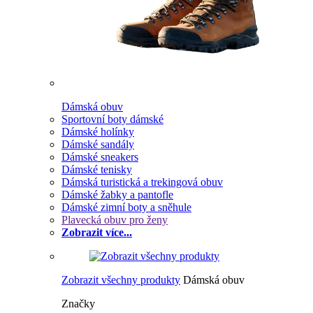
Dámská obuv
Sportovní boty dámské
Dámské holínky
Dámské sandály
Dámské sneakers
Dámské tenisky
Dámská turistická a trekingová obuv
Dámské žabky a pantofle
Dámské zimní boty a sněhule
Plavecká obuv pro ženy
Zobrazit více...
Zobrazit všechny produkty
Dámská obuv
Značky