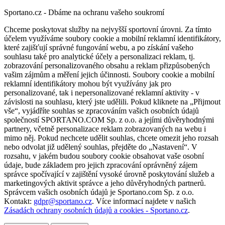
Sportano.cz - Dbáme na ochranu vašeho soukromí
Chceme poskytovat služby na nejvyšší sportovní úrovni. Za tímto
účelem využíváme soubory cookie a mobilní reklamní identifikátory,
které zajišťují správné fungování webu, a po získání vašeho
souhlasu také pro analytické účely a personalizaci reklam, tj.
zobrazování personalizovaného obsahu a reklam přizpůsobených
vašim zájmům a měření jejich účinnosti. Soubory cookie a mobilní
reklamní identifikátory mohou být využívány jak pro
personalizované, tak i nepersonalizované reklamní aktivity - v
závislosti na souhlasu, který jste udělili. Pokud kliknete na „Přijmout
vše“, vyjádříte souhlas se zpracováním vašich osobních údajů
společností SPORTANO.COM Sp. z o.o. a jejími důvěryhodnými
partnery, včetně personalizace reklam zobrazovaných na webu i
mimo něj. Pokud nechcete udělit souhlas, chcete omezit jeho rozsah
nebo odvolat již udělený souhlas, přejděte do „Nastavení“. V
rozsahu, v jakém budou soubory cookie obsahovat vaše osobní
údaje, bude základem pro jejich zpracování oprávněný zájem
správce spočívající v zajištění vysoké úrovně poskytování služeb a
marketingových aktivit správce a jeho důvěryhodných partnerů.
Správcem vašich osobních údajů je Sportano.com Sp. z o.o.
Kontakt:
gdpr@sportano.cz
. Více informací najdete v našich
Zásadách ochrany osobních údajů a cookies - Sportano.cz
.