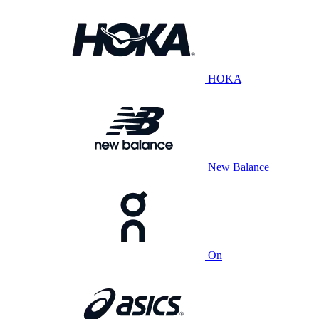
HOKA
New Balance
On