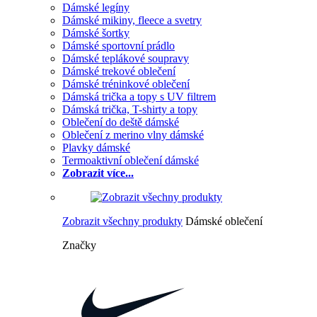
Dámské legíny
Dámské mikiny, fleece a svetry
Dámské šortky
Dámské sportovní prádlo
Dámské teplákové soupravy
Dámské trekové oblečení
Dámské tréninkové oblečení
Dámská trička a topy s UV filtrem
Dámská trička, T-shirty a topy
Oblečení do deště dámské
Oblečení z merino vlny dámské
Plavky dámské
Termoaktivní oblečení dámské
Zobrazit více...
Zobrazit všechny produkty
Dámské oblečení
Značky