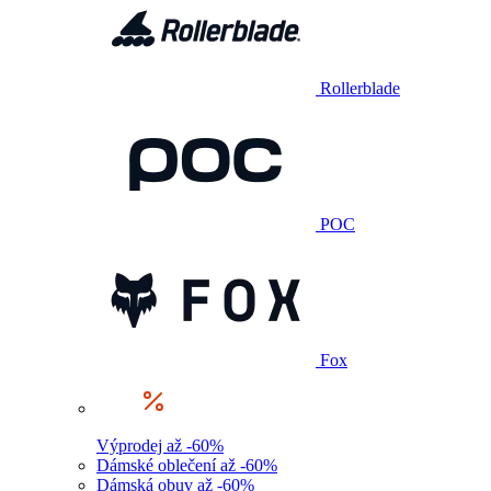
Rollerblade
POC
Fox
Výprodej až -60%
Dámské oblečení až -60%
Dámská obuv až -60%