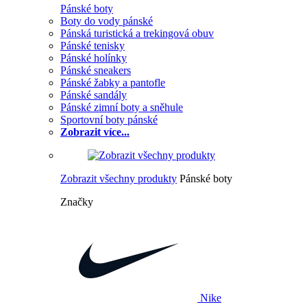
Pánské boty
Boty do vody pánské
Pánská turistická a trekingová obuv
Pánské tenisky
Pánské holínky
Pánské sneakers
Pánské žabky a pantofle
Pánské sandály
Pánské zimní boty a sněhule
Sportovní boty pánské
Zobrazit více...
Zobrazit všechny produkty
Pánské boty
Značky
Nike