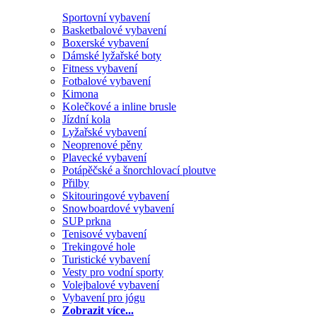
Sportovní vybavení
Basketbalové vybavení
Boxerské vybavení
Dámské lyžařské boty
Fitness vybavení
Fotbalové vybavení
Kimona
Kolečkové a inline brusle
Jízdní kola
Lyžařské vybavení
Neoprenové pěny
Plavecké vybavení
Potápěčské a šnorchlovací ploutve
Přilby
Skitouringové vybavení
Snowboardové vybavení
SUP prkna
Tenisové vybavení
Trekingové hole
Turistické vybavení
Vesty pro vodní sporty
Volejbalové vybavení
Vybavení pro jógu
Zobrazit více...