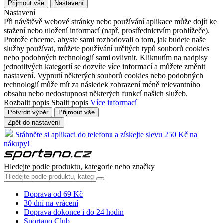
Přijmout vše
Nastavení
Nastavení
Při návštěvě webové stránky nebo používání aplikace může dojít ke
stažení nebo uložení informací (např. prostřednictvím prohlížeče).
Protože chceme, abyste sami rozhodovali o tom, jak budete naše
služby používat, můžete používání určitých typů souborů cookies
nebo podobných technologií sami ovlivnit. Kliknutím na nadpisy
jednotlivých kategorií se dozvíte více informací a můžete změnit
nastavení. Vypnutí některých souborů cookies nebo podobných
technologií může mít za následek zobrazení méně relevantního
obsahu nebo nedostupnost některých funkcí našich služeb.
Rozbalit popis
Sbalit popis
Více informací
Potvrdit výběr
Přijmout vše
Zpět do nastavení
Stáhněte si aplikaci do telefonu a získejte slevu 250 Kč na
nákupy!
Hledejte podle produktu, kategorie nebo značky
Doprava od 69 Kč
30 dní na vrácení
Doprava dokonce i do 24 hodin
Sportano Club