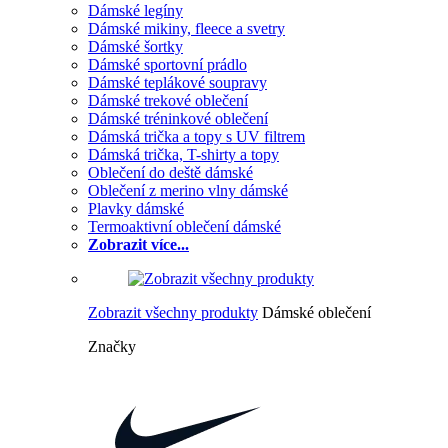
Dámské legíny
Dámské mikiny, fleece a svetry
Dámské šortky
Dámské sportovní prádlo
Dámské teplákové soupravy
Dámské trekové oblečení
Dámské tréninkové oblečení
Dámská trička a topy s UV filtrem
Dámská trička, T-shirty a topy
Oblečení do deště dámské
Oblečení z merino vlny dámské
Plavky dámské
Termoaktivní oblečení dámské
Zobrazit více...
Zobrazit všechny produkty
Dámské oblečení
Značky