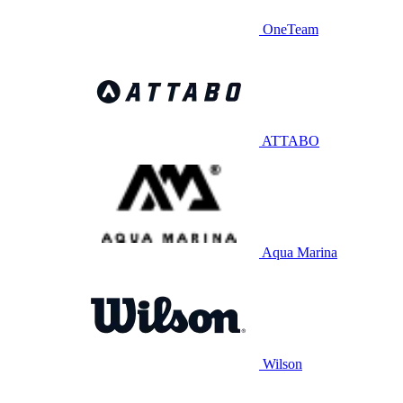
OneTeam
ATTABO
Aqua Marina
Wilson