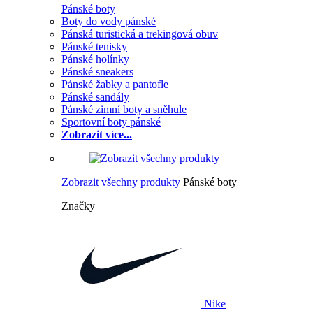
Pánské boty
Boty do vody pánské
Pánská turistická a trekingová obuv
Pánské tenisky
Pánské holínky
Pánské sneakers
Pánské žabky a pantofle
Pánské sandály
Pánské zimní boty a sněhule
Sportovní boty pánské
Zobrazit více...
Zobrazit všechny produkty
Pánské boty
Značky
Nike