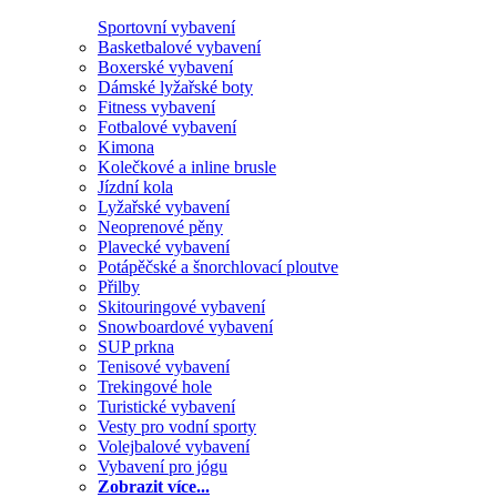
Sportovní vybavení
Basketbalové vybavení
Boxerské vybavení
Dámské lyžařské boty
Fitness vybavení
Fotbalové vybavení
Kimona
Kolečkové a inline brusle
Jízdní kola
Lyžařské vybavení
Neoprenové pěny
Plavecké vybavení
Potápěčské a šnorchlovací ploutve
Přilby
Skitouringové vybavení
Snowboardové vybavení
SUP prkna
Tenisové vybavení
Trekingové hole
Turistické vybavení
Vesty pro vodní sporty
Volejbalové vybavení
Vybavení pro jógu
Zobrazit více...