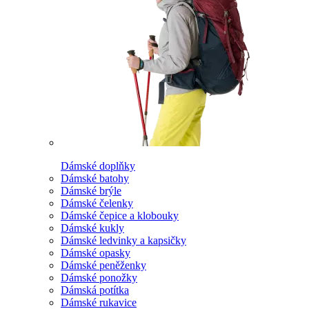
Dámské doplňky
Dámské batohy
Dámské brýle
Dámské čelenky
Dámské čepice a klobouky
Dámské kukly
Dámské ledvinky a kapsičky
Dámské opasky
Dámské peněženky
Dámské ponožky
Dámská potítka
Dámské rukavice