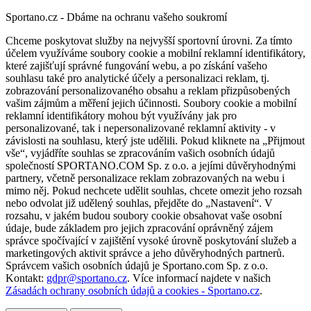
Sportano.cz - Dbáme na ochranu vašeho soukromí
Chceme poskytovat služby na nejvyšší sportovní úrovni. Za tímto
účelem využíváme soubory cookie a mobilní reklamní identifikátory,
které zajišťují správné fungování webu, a po získání vašeho
souhlasu také pro analytické účely a personalizaci reklam, tj.
zobrazování personalizovaného obsahu a reklam přizpůsobených
vašim zájmům a měření jejich účinnosti. Soubory cookie a mobilní
reklamní identifikátory mohou být využívány jak pro
personalizované, tak i nepersonalizované reklamní aktivity - v
závislosti na souhlasu, který jste udělili. Pokud kliknete na „Přijmout
vše“, vyjádříte souhlas se zpracováním vašich osobních údajů
společností SPORTANO.COM Sp. z o.o. a jejími důvěryhodnými
partnery, včetně personalizace reklam zobrazovaných na webu i
mimo něj. Pokud nechcete udělit souhlas, chcete omezit jeho rozsah
nebo odvolat již udělený souhlas, přejděte do „Nastavení“. V
rozsahu, v jakém budou soubory cookie obsahovat vaše osobní
údaje, bude základem pro jejich zpracování oprávněný zájem
správce spočívající v zajištění vysoké úrovně poskytování služeb a
marketingových aktivit správce a jeho důvěryhodných partnerů.
Správcem vašich osobních údajů je Sportano.com Sp. z o.o.
Kontakt:
gdpr@sportano.cz
. Více informací najdete v našich
Zásadách ochrany osobních údajů a cookies - Sportano.cz
.