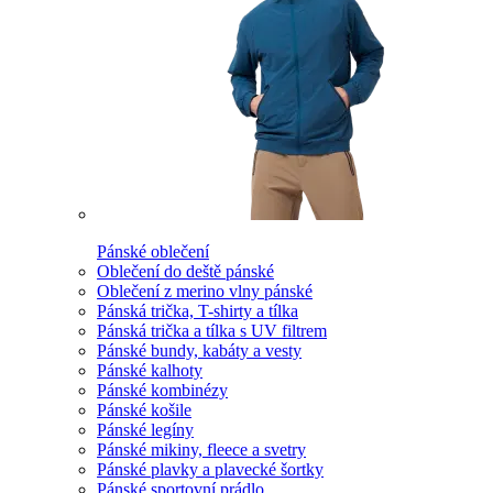
Pánské oblečení
Oblečení do deště pánské
Oblečení z merino vlny pánské
Pánská trička, T-shirty a tílka
Pánská trička a tílka s UV filtrem
Pánské bundy, kabáty a vesty
Pánské kalhoty
Pánské kombinézy
Pánské košile
Pánské legíny
Pánské mikiny, fleece a svetry
Pánské plavky a plavecké šortky
Pánské sportovní prádlo