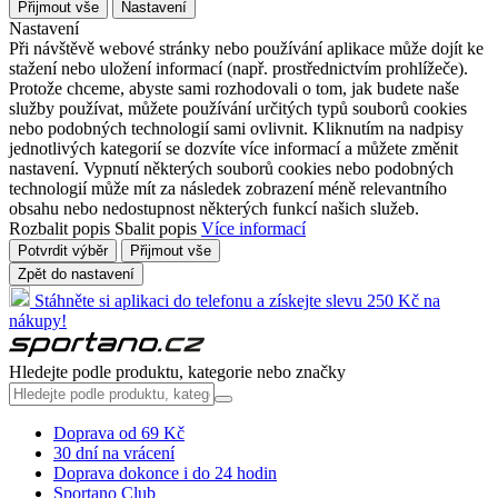
Přijmout vše
Nastavení
Nastavení
Při návštěvě webové stránky nebo používání aplikace může dojít ke
stažení nebo uložení informací (např. prostřednictvím prohlížeče).
Protože chceme, abyste sami rozhodovali o tom, jak budete naše
služby používat, můžete používání určitých typů souborů cookies
nebo podobných technologií sami ovlivnit. Kliknutím na nadpisy
jednotlivých kategorií se dozvíte více informací a můžete změnit
nastavení. Vypnutí některých souborů cookies nebo podobných
technologií může mít za následek zobrazení méně relevantního
obsahu nebo nedostupnost některých funkcí našich služeb.
Rozbalit popis
Sbalit popis
Více informací
Potvrdit výběr
Přijmout vše
Zpět do nastavení
Stáhněte si aplikaci do telefonu a získejte slevu 250 Kč na
nákupy!
Hledejte podle produktu, kategorie nebo značky
Doprava od 69 Kč
30 dní na vrácení
Doprava dokonce i do 24 hodin
Sportano Club