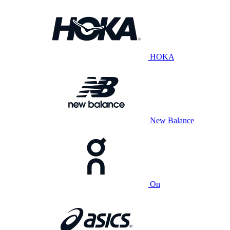
HOKA
New Balance
On