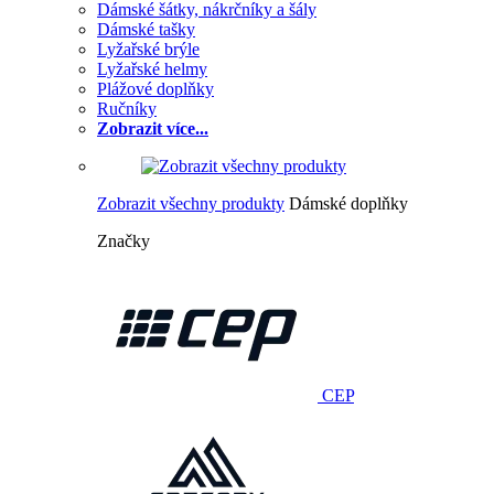
Dámské šátky, nákrčníky a šály
Dámské tašky
Lyžařské brýle
Lyžařské helmy
Plážové doplňky
Ručníky
Zobrazit více...
Zobrazit všechny produkty
Dámské doplňky
Značky
CEP