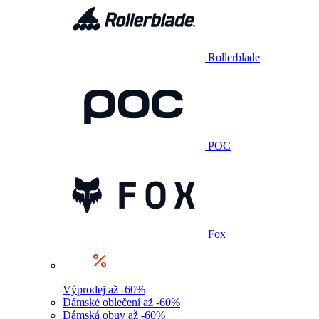
Rollerblade
POC
Fox
Výprodej až -60%
Dámské oblečení až -60%
Dámská obuv až -60%