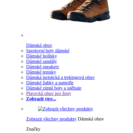
Dámská obuv
Sportovní boty dámské
Dámské holínky
Dámské sandály
Dámské sneakers
Dámské tenisky
Dámská turistická a trekingová obuv
Dámské žabky a pantofle
Dámské zimní boty a sněhule
Plavecká obuv pro ženy
Zobrazit více...
Zobrazit všechny produkty
Dámská obuv
Značky