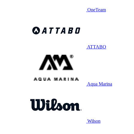
OneTeam
ATTABO
Aqua Marina
Wilson