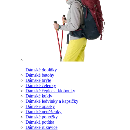
Dámské doplňky
Dámské batohy
Dámské brýle
Dámské čelenky
Dámské čepice a klobouky
Dámské kukly
Dámské ledvinky a kapsičky
Dámské opasky
Dámské peněženky
Dámské ponožky
Dámská potítka
Dámské rukavice