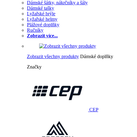
Dámské šátky, nákrčníky a šály
Dámské tašky
Lyžařské brýle
Lyžařské helmy
Plážové doplňky
Ručníky
Zobrazit více...
Zobrazit všechny produkty
Dámské doplňky
Značky
CEP