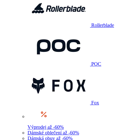
Rollerblade
POC
Fox
Výprodej až -60%
Dámské oblečení až -60%
Dámská obuv až -60%