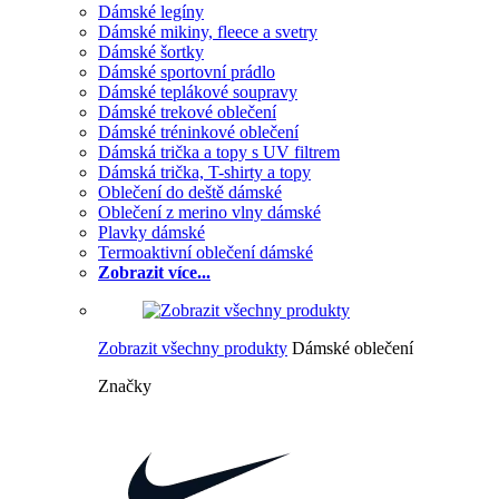
Dámské legíny
Dámské mikiny, fleece a svetry
Dámské šortky
Dámské sportovní prádlo
Dámské teplákové soupravy
Dámské trekové oblečení
Dámské tréninkové oblečení
Dámská trička a topy s UV filtrem
Dámská trička, T-shirty a topy
Oblečení do deště dámské
Oblečení z merino vlny dámské
Plavky dámské
Termoaktivní oblečení dámské
Zobrazit více...
Zobrazit všechny produkty
Dámské oblečení
Značky