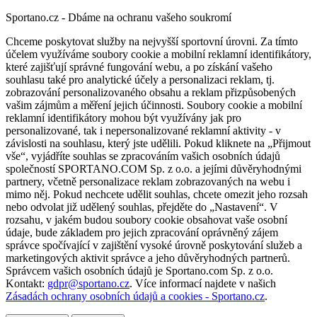
Sportano.cz - Dbáme na ochranu vašeho soukromí
Chceme poskytovat služby na nejvyšší sportovní úrovni. Za tímto
účelem využíváme soubory cookie a mobilní reklamní identifikátory,
které zajišťují správné fungování webu, a po získání vašeho
souhlasu také pro analytické účely a personalizaci reklam, tj.
zobrazování personalizovaného obsahu a reklam přizpůsobených
vašim zájmům a měření jejich účinnosti. Soubory cookie a mobilní
reklamní identifikátory mohou být využívány jak pro
personalizované, tak i nepersonalizované reklamní aktivity - v
závislosti na souhlasu, který jste udělili. Pokud kliknete na „Přijmout
vše“, vyjádříte souhlas se zpracováním vašich osobních údajů
společností SPORTANO.COM Sp. z o.o. a jejími důvěryhodnými
partnery, včetně personalizace reklam zobrazovaných na webu i
mimo něj. Pokud nechcete udělit souhlas, chcete omezit jeho rozsah
nebo odvolat již udělený souhlas, přejděte do „Nastavení“. V
rozsahu, v jakém budou soubory cookie obsahovat vaše osobní
údaje, bude základem pro jejich zpracování oprávněný zájem
správce spočívající v zajištění vysoké úrovně poskytování služeb a
marketingových aktivit správce a jeho důvěryhodných partnerů.
Správcem vašich osobních údajů je Sportano.com Sp. z o.o.
Kontakt:
gdpr@sportano.cz
. Více informací najdete v našich
Zásadách ochrany osobních údajů a cookies - Sportano.cz
.