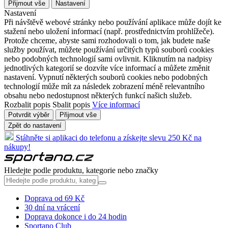
Přijmout vše
Nastavení
Nastavení
Při návštěvě webové stránky nebo používání aplikace může dojít ke
stažení nebo uložení informací (např. prostřednictvím prohlížeče).
Protože chceme, abyste sami rozhodovali o tom, jak budete naše
služby používat, můžete používání určitých typů souborů cookies
nebo podobných technologií sami ovlivnit. Kliknutím na nadpisy
jednotlivých kategorií se dozvíte více informací a můžete změnit
nastavení. Vypnutí některých souborů cookies nebo podobných
technologií může mít za následek zobrazení méně relevantního
obsahu nebo nedostupnost některých funkcí našich služeb.
Rozbalit popis
Sbalit popis
Více informací
Potvrdit výběr
Přijmout vše
Zpět do nastavení
Stáhněte si aplikaci do telefonu a získejte slevu 250 Kč na
nákupy!
Hledejte podle produktu, kategorie nebo značky
Doprava od 69 Kč
30 dní na vrácení
Doprava dokonce i do 24 hodin
Sportano Club