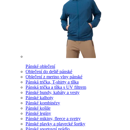
Pánské oblečení
Oblečení do deště pánské
Oblečení z merino vlny pánské
Pánská trička, T-shirty a tílka
Pánská trička a tílka s UV filtrem
Pánské bundy, kabáty a vesty
Pánské kalhoty
Pánské kombinézy
Pánské košile
Pánské legíny
Pánské mikiny, fleece a svetry
Pánské plavky a plavecké šortky
Pánské sportovní prádlo