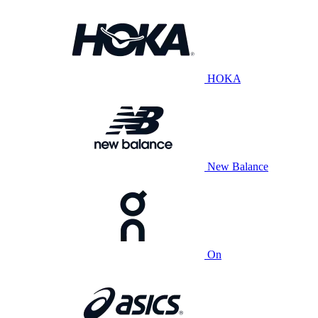
HOKA
New Balance
On