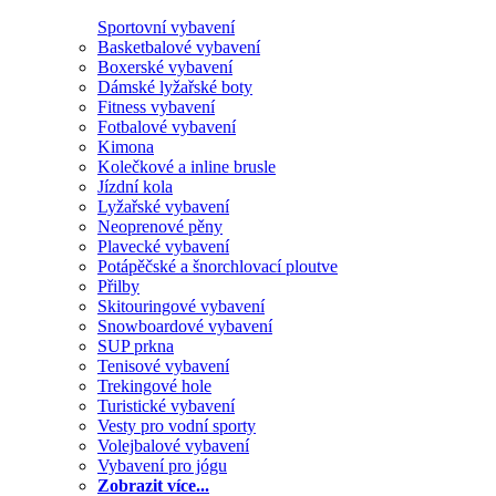
Sportovní vybavení
Basketbalové vybavení
Boxerské vybavení
Dámské lyžařské boty
Fitness vybavení
Fotbalové vybavení
Kimona
Kolečkové a inline brusle
Jízdní kola
Lyžařské vybavení
Neoprenové pěny
Plavecké vybavení
Potápěčské a šnorchlovací ploutve
Přilby
Skitouringové vybavení
Snowboardové vybavení
SUP prkna
Tenisové vybavení
Trekingové hole
Turistické vybavení
Vesty pro vodní sporty
Volejbalové vybavení
Vybavení pro jógu
Zobrazit více...