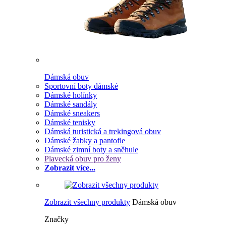
Dámská obuv
Sportovní boty dámské
Dámské holínky
Dámské sandály
Dámské sneakers
Dámské tenisky
Dámská turistická a trekingová obuv
Dámské žabky a pantofle
Dámské zimní boty a sněhule
Plavecká obuv pro ženy
Zobrazit více...
Zobrazit všechny produkty
Dámská obuv
Značky