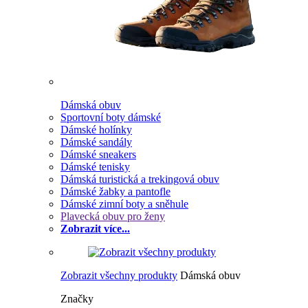
Dámská obuv
Sportovní boty dámské
Dámské holínky
Dámské sandály
Dámské sneakers
Dámské tenisky
Dámská turistická a trekingová obuv
Dámské žabky a pantofle
Dámské zimní boty a sněhule
Plavecká obuv pro ženy
Zobrazit více...
Zobrazit všechny produkty
Dámská obuv
Značky