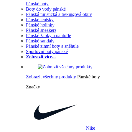
Pánské boty
Boty do vody pánské
Pánská turistická a trekingová obuv
Pánské tenisky
Pánské holínky
Pánské sneakers
Pánské žabky a pantofle
Pánské sandály
Pánské zimní boty a sněhule
Sportovní boty pánské
Zobrazit více...
Zobrazit všechny produkty
Pánské boty
Značky
Nike