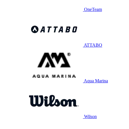
OneTeam
ATTABO
Aqua Marina
Wilson