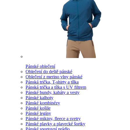
Pánské oblečení
Oblečení do deště pánské
Oblečení z merino vlny pánské
Pánská trička, T-shirty a tílka
Pánská trička a tílka s UV filtrem
Pánské bundy, kabáty a vesty
Pánské kalhoty
Pánské kombinézy
Pánské košile
Pánské legíny
Pánské mikiny, fleece a svetry
Pánské plavky a plavecké šortky
Pánské sportovní prádlo