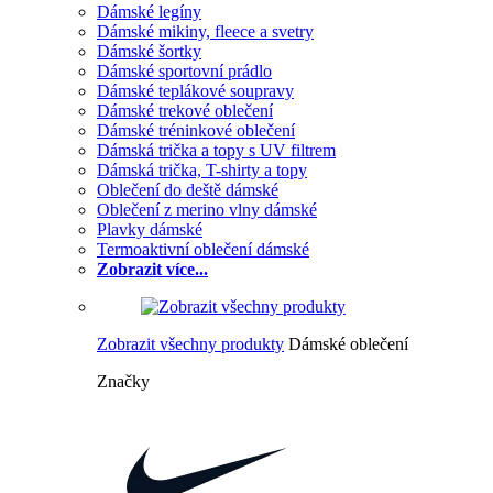
Dámské legíny
Dámské mikiny, fleece a svetry
Dámské šortky
Dámské sportovní prádlo
Dámské teplákové soupravy
Dámské trekové oblečení
Dámské tréninkové oblečení
Dámská trička a topy s UV filtrem
Dámská trička, T-shirty a topy
Oblečení do deště dámské
Oblečení z merino vlny dámské
Plavky dámské
Termoaktivní oblečení dámské
Zobrazit více...
Zobrazit všechny produkty
Dámské oblečení
Značky