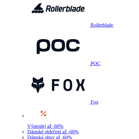
Rollerblade
POC
Fox
Výprodej až -60%
Dámské oblečení až -60%
Dámská obuv až -60%