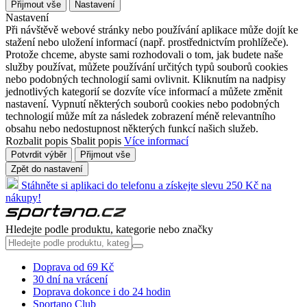
Přijmout vše
Nastavení
Nastavení
Při návštěvě webové stránky nebo používání aplikace může dojít ke
stažení nebo uložení informací (např. prostřednictvím prohlížeče).
Protože chceme, abyste sami rozhodovali o tom, jak budete naše
služby používat, můžete používání určitých typů souborů cookies
nebo podobných technologií sami ovlivnit. Kliknutím na nadpisy
jednotlivých kategorií se dozvíte více informací a můžete změnit
nastavení. Vypnutí některých souborů cookies nebo podobných
technologií může mít za následek zobrazení méně relevantního
obsahu nebo nedostupnost některých funkcí našich služeb.
Rozbalit popis
Sbalit popis
Více informací
Potvrdit výběr
Přijmout vše
Zpět do nastavení
Stáhněte si aplikaci do telefonu a získejte slevu 250 Kč na
nákupy!
Hledejte podle produktu, kategorie nebo značky
Doprava od 69 Kč
30 dní na vrácení
Doprava dokonce i do 24 hodin
Sportano Club