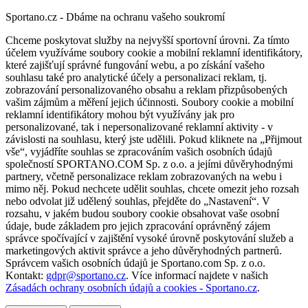
Sportano.cz - Dbáme na ochranu vašeho soukromí
Chceme poskytovat služby na nejvyšší sportovní úrovni. Za tímto
účelem využíváme soubory cookie a mobilní reklamní identifikátory,
které zajišťují správné fungování webu, a po získání vašeho
souhlasu také pro analytické účely a personalizaci reklam, tj.
zobrazování personalizovaného obsahu a reklam přizpůsobených
vašim zájmům a měření jejich účinnosti. Soubory cookie a mobilní
reklamní identifikátory mohou být využívány jak pro
personalizované, tak i nepersonalizované reklamní aktivity - v
závislosti na souhlasu, který jste udělili. Pokud kliknete na „Přijmout
vše“, vyjádříte souhlas se zpracováním vašich osobních údajů
společností SPORTANO.COM Sp. z o.o. a jejími důvěryhodnými
partnery, včetně personalizace reklam zobrazovaných na webu i
mimo něj. Pokud nechcete udělit souhlas, chcete omezit jeho rozsah
nebo odvolat již udělený souhlas, přejděte do „Nastavení“. V
rozsahu, v jakém budou soubory cookie obsahovat vaše osobní
údaje, bude základem pro jejich zpracování oprávněný zájem
správce spočívající v zajištění vysoké úrovně poskytování služeb a
marketingových aktivit správce a jeho důvěryhodných partnerů.
Správcem vašich osobních údajů je Sportano.com Sp. z o.o.
Kontakt:
gdpr@sportano.cz
. Více informací najdete v našich
Zásadách ochrany osobních údajů a cookies - Sportano.cz
.