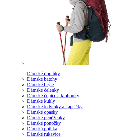
Dámské doplňky
Dámské batohy
Dámské brýle
Dámské čelenky
Dámské čepice a klobouky
Dámské kukly
Dámské ledvinky a kapsičky
Dámské opasky
Dámské peněženky
Dámské ponožky
Dámská potítka
Dámské rukavice