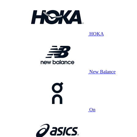
HOKA
New Balance
On