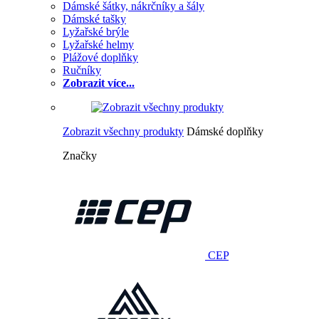
Dámské šátky, nákrčníky a šály
Dámské tašky
Lyžařské brýle
Lyžařské helmy
Plážové doplňky
Ručníky
Zobrazit více...
Zobrazit všechny produkty
Dámské doplňky
Značky
CEP