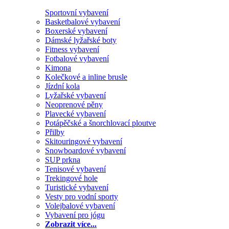
Sportovní vybavení
Basketbalové vybavení
Boxerské vybavení
Dámské lyžařské boty
Fitness vybavení
Fotbalové vybavení
Kimona
Kolečkové a inline brusle
Jízdní kola
Lyžařské vybavení
Neoprenové pěny
Plavecké vybavení
Potápěčské a šnorchlovací ploutve
Přilby
Skitouringové vybavení
Snowboardové vybavení
SUP prkna
Tenisové vybavení
Trekingové hole
Turistické vybavení
Vesty pro vodní sporty
Volejbalové vybavení
Vybavení pro jógu
Zobrazit více...