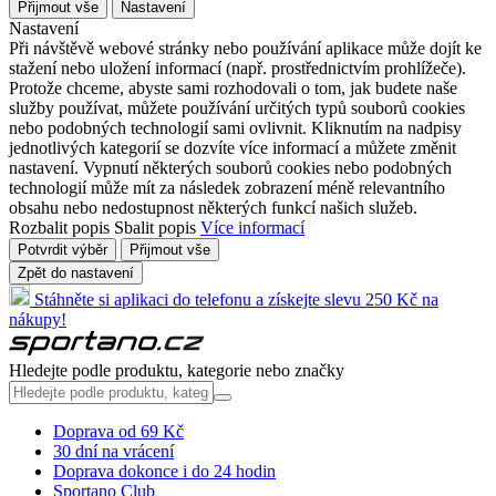
Přijmout vše
Nastavení
Nastavení
Při návštěvě webové stránky nebo používání aplikace může dojít ke
stažení nebo uložení informací (např. prostřednictvím prohlížeče).
Protože chceme, abyste sami rozhodovali o tom, jak budete naše
služby používat, můžete používání určitých typů souborů cookies
nebo podobných technologií sami ovlivnit. Kliknutím na nadpisy
jednotlivých kategorií se dozvíte více informací a můžete změnit
nastavení. Vypnutí některých souborů cookies nebo podobných
technologií může mít za následek zobrazení méně relevantního
obsahu nebo nedostupnost některých funkcí našich služeb.
Rozbalit popis
Sbalit popis
Více informací
Potvrdit výběr
Přijmout vše
Zpět do nastavení
Stáhněte si aplikaci do telefonu a získejte slevu 250 Kč na
nákupy!
Hledejte podle produktu, kategorie nebo značky
Doprava od 69 Kč
30 dní na vrácení
Doprava dokonce i do 24 hodin
Sportano Club