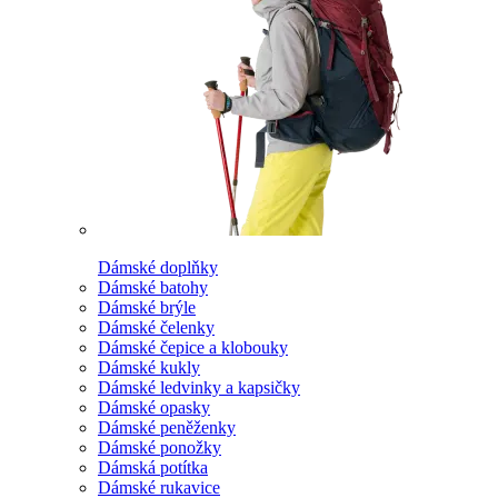
Dámské doplňky
Dámské batohy
Dámské brýle
Dámské čelenky
Dámské čepice a klobouky
Dámské kukly
Dámské ledvinky a kapsičky
Dámské opasky
Dámské peněženky
Dámské ponožky
Dámská potítka
Dámské rukavice