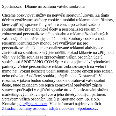
Sportano.cz - Dbáme na ochranu vašeho soukromí
Chceme poskytovat služby na nejvyšší sportovní úrovni. Za tímto
účelem využíváme soubory cookie a mobilní reklamní identifikátory,
které zajišťují správné fungování webu, a po získání vašeho
souhlasu také pro analytické účely a personalizaci reklam, tj.
zobrazování personalizovaného obsahu a reklam přizpůsobených
vašim zájmům a měření jejich účinnosti. Soubory cookie a mobilní
reklamní identifikátory mohou být využívány jak pro
personalizované, tak i nepersonalizované reklamní aktivity - v
závislosti na souhlasu, který jste udělili. Pokud kliknete na „Přijmout
vše“, vyjádříte souhlas se zpracováním vašich osobních údajů
společností SPORTANO.COM Sp. z o.o. a jejími důvěryhodnými
partnery, včetně personalizace reklam zobrazovaných na webu i
mimo něj. Pokud nechcete udělit souhlas, chcete omezit jeho rozsah
nebo odvolat již udělený souhlas, přejděte do „Nastavení“. V
rozsahu, v jakém budou soubory cookie obsahovat vaše osobní
údaje, bude základem pro jejich zpracování oprávněný zájem
správce spočívající v zajištění vysoké úrovně poskytování služeb a
marketingových aktivit správce a jeho důvěryhodných partnerů.
Správcem vašich osobních údajů je Sportano.com Sp. z o.o.
Kontakt:
gdpr@sportano.cz
. Více informací najdete v našich
Zásadách ochrany osobních údajů a cookies - Sportano.cz
.