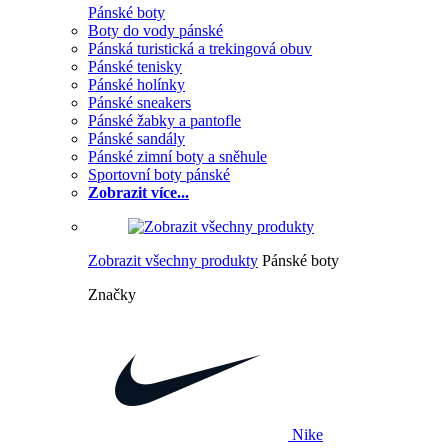
Pánské boty
Boty do vody pánské
Pánská turistická a trekingová obuv
Pánské tenisky
Pánské holínky
Pánské sneakers
Pánské žabky a pantofle
Pánské sandály
Pánské zimní boty a sněhule
Sportovní boty pánské
Zobrazit více...
Zobrazit všechny produkty
Pánské boty
Značky
Nike