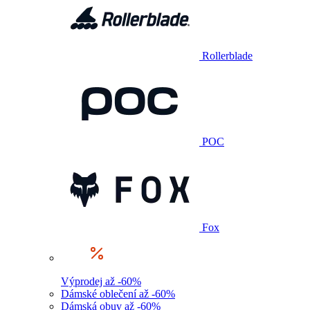
Rollerblade
POC
Fox
Výprodej až -60%
Dámské oblečení až -60%
Dámská obuv až -60%