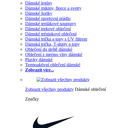
Dámské legíny
Dámské mikiny, fleece a svetry
Dámské šortky
Dámské sportovní prádlo
Dámské teplákové soupravy
Dámské trekové oblečení
Dámské tréninkové oblečení
Dámská trička a topy s UV filtrem
Dámská trička, T-shirty a topy
Oblečení do deště dámské
Oblečení z merino vlny dámské
Plavky dámské
Termoaktivní oblečení dámské
Zobrazit více...
Zobrazit všechny produkty
Dámské oblečení
Značky