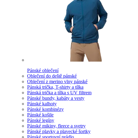
Pánské oblečení
Oblečení do deště pánské
Oblečení z merino vlny pánské
Pánská trička, T-shirty a tílka
Pánská trička a tílka s UV filtrem
Pánské bundy, kabáty a vesty
Pánské kalhoty
Pánské kombinézy
Pánské košile
Pánské legíny
Pánské mikiny, fleece a svetry
Pánské plavky a plavecké šortky
Pánské sportovní prádlo