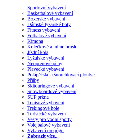
Sportovní vybavení
Basketbalové vybavení
Boxerské vybavení
Dámské lyžařské boty
Fitness vybavení
Fotbalové vybavení
Kimona
Kolečkové a inline brusle
Jízdní kola
Lyžařské vybavení
Neoprenové pěny
Plavecké vybavení
Potápěčské a šnorchlovací ploutve
Přilby
Skitouringové vybavení
Snowboardové vybavení
SUP prkna
Tenisové vybavení
Trekingové hole
Turistické vybavení
Vesty pro vodní sporty
Volejbalové vybavení
Vybavení pro jógu
Zobrazit více...