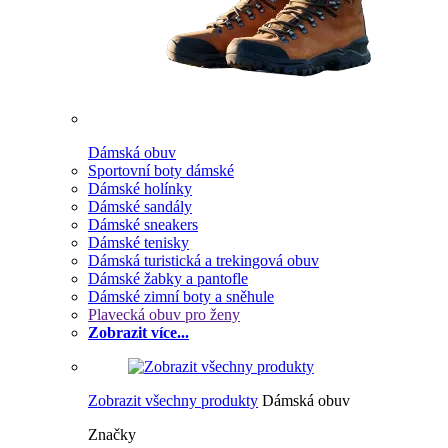
Dámská obuv
Sportovní boty dámské
Dámské holínky
Dámské sandály
Dámské sneakers
Dámské tenisky
Dámská turistická a trekingová obuv
Dámské žabky a pantofle
Dámské zimní boty a sněhule
Plavecká obuv pro ženy
Zobrazit více...
Zobrazit všechny produkty
Dámská obuv
Značky