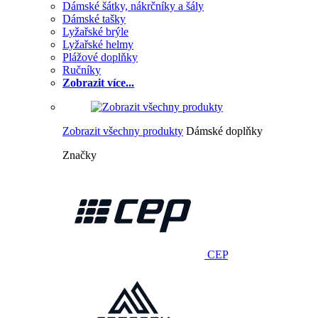
Dámské šátky, nákrčníky a šály
Dámské tašky
Lyžařské brýle
Lyžařské helmy
Plážové doplňky
Ručníky
Zobrazit více...
Zobrazit všechny produkty
Dámské doplňky
Značky
CEP