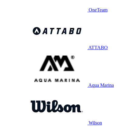
OneTeam
ATTABO
Aqua Marina
Wilson