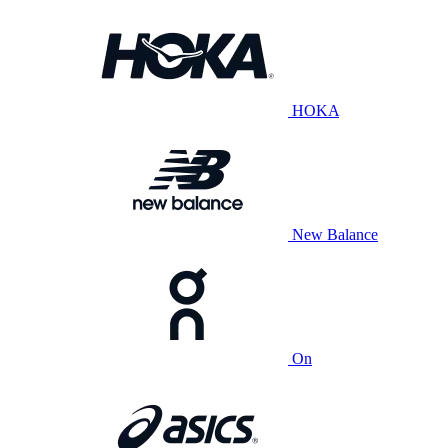
HOKA
New Balance
On