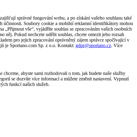
zajišťují správné fungování webu, a po získání vašeho souhlasu také
ch účinnosti. Soubory cookie a mobilní reklamní identifikátory mohou
e na „Přijmout vše“, vyjádříte souhlas se zpracováním vašich osobních
něj. Pokud nechcete udělit souhlas, chcete omezit jeho rozsah
ladem pro jejich zpracování oprávněný zájem správce spočívající v
jů je Sportano.com Sp. z o.o. Kontakt:
gdpr@sportano.cz
. Více
že chceme, abyste sami rozhodovali o tom, jak budete naše služby
gorií se dozvíte více informací a můžete změnit nastavení. Vypnutí
ých funkcí našich služeb.