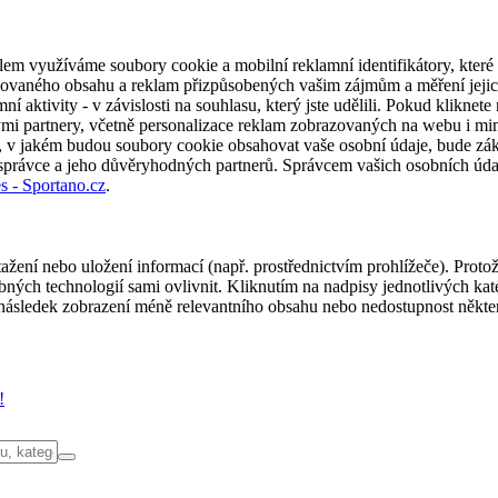
em využíváme soubory cookie a mobilní reklamní identifikátory, které 
alizovaného obsahu a reklam přizpůsobených vašim zájmům a měření jeji
í aktivity - v závislosti na souhlasu, který jste udělili. Pokud kliknet
partnery, včetně personalizace reklam zobrazovaných na webu i mimo 
u, v jakém budou soubory cookie obsahovat vaše osobní údaje, bude zák
 správce a jeho důvěryhodných partnerů. Správcem vašich osobních úda
s - Sportano.cz
.
ažení nebo uložení informací (např. prostřednictvím prohlížeče). Proto
ých technologií sami ovlivnit. Kliknutím na nadpisy jednotlivých kate
ásledek zobrazení méně relevantního obsahu nebo nedostupnost někter
!