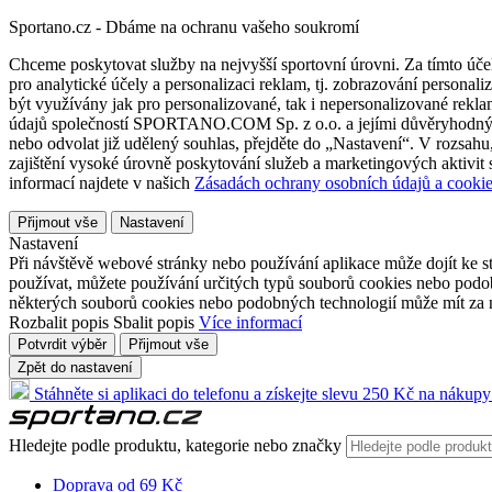
Sportano.cz - Dbáme na ochranu vašeho soukromí
Chceme poskytovat služby na nejvyšší sportovní úrovni. Za tímto účel
pro analytické účely a personalizaci reklam, tj. zobrazování person
být využívány jak pro personalizované, tak i nepersonalizované reklamn
údajů společností SPORTANO.COM Sp. z o.o. a jejími důvěryhodnými 
nebo odvolat již udělený souhlas, přejděte do „Nastavení“. V rozsah
zajištění vysoké úrovně poskytování služeb a marketingových aktivit
informací najdete v našich
Zásadách ochrany osobních údajů a cookie
Přijmout vše
Nastavení
Nastavení
Při návštěvě webové stránky nebo používání aplikace může dojít ke st
používat, můžete používání určitých typů souborů cookies nebo podobn
některých souborů cookies nebo podobných technologií může mít za n
Rozbalit popis
Sbalit popis
Více informací
Potvrdit výběr
Přijmout vše
Zpět do nastavení
Stáhněte si aplikaci do telefonu a získejte slevu 250 Kč na nákupy
Hledejte podle produktu, kategorie nebo značky
Doprava od 69 Kč