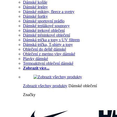
Dámské košile
Dámské legíny
Dámské mikiny, fleece a svetry
Dámské šortky
Dámské sportovní prádlo
Dámské teplákové soupravy
Dámské trekové oblečení
Dámské tréninkové oblečení
Dámská trička a topy s UV filtrem
Dámská trička, T-shirty a topy
Oblečení do deště dámské
Oblečení z merino vlny dámské
Plavky dámské
Termoaktivní oblečení dámské
Zobrazit více...
Zobrazit všechny produkty
Dámské oblečení
Značky