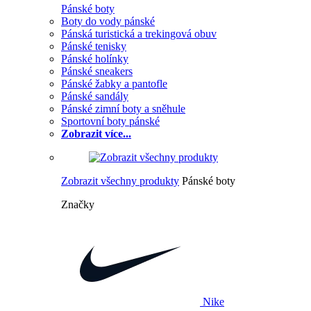
Pánské boty
Boty do vody pánské
Pánská turistická a trekingová obuv
Pánské tenisky
Pánské holínky
Pánské sneakers
Pánské žabky a pantofle
Pánské sandály
Pánské zimní boty a sněhule
Sportovní boty pánské
Zobrazit více...
Zobrazit všechny produkty
Pánské boty
Značky
Nike