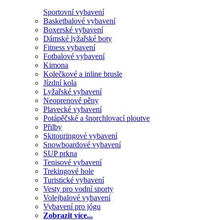
Sportovní vybavení
Basketbalové vybavení
Boxerské vybavení
Dámské lyžařské boty
Fitness vybavení
Fotbalové vybavení
Kimona
Kolečkové a inline brusle
Jízdní kola
Lyžařské vybavení
Neoprenové pěny
Plavecké vybavení
Potápěčské a šnorchlovací ploutve
Přilby
Skitouringové vybavení
Snowboardové vybavení
SUP prkna
Tenisové vybavení
Trekingové hole
Turistické vybavení
Vesty pro vodní sporty
Volejbalové vybavení
Vybavení pro jógu
Zobrazit více...