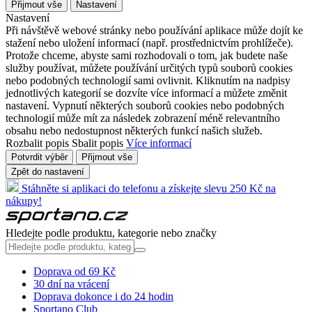
Přijmout vše
Nastavení
Nastavení
Při návštěvě webové stránky nebo používání aplikace může dojít ke
stažení nebo uložení informací (např. prostřednictvím prohlížeče).
Protože chceme, abyste sami rozhodovali o tom, jak budete naše
služby používat, můžete používání určitých typů souborů cookies
nebo podobných technologií sami ovlivnit. Kliknutím na nadpisy
jednotlivých kategorií se dozvíte více informací a můžete změnit
nastavení. Vypnutí některých souborů cookies nebo podobných
technologií může mít za následek zobrazení méně relevantního
obsahu nebo nedostupnost některých funkcí našich služeb.
Rozbalit popis
Sbalit popis
Více informací
Potvrdit výběr
Přijmout vše
Zpět do nastavení
Stáhněte si aplikaci do telefonu a získejte slevu 250 Kč na
nákupy!
Hledejte podle produktu, kategorie nebo značky
Doprava od 69 Kč
30 dní na vrácení
Doprava dokonce i do 24 hodin
Sportano Club