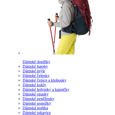
Dámské doplňky
Dámské batohy
Dámské brýle
Dámské čelenky
Dámské čepice a klobouky
Dámské kukly
Dámské ledvinky a kapsičky
Dámské opasky
Dámské peněženky
Dámské ponožky
Dámská potítka
Dámské rukavice