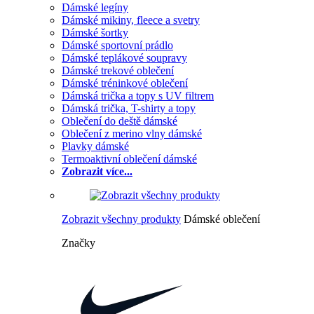
Dámské legíny
Dámské mikiny, fleece a svetry
Dámské šortky
Dámské sportovní prádlo
Dámské teplákové soupravy
Dámské trekové oblečení
Dámské tréninkové oblečení
Dámská trička a topy s UV filtrem
Dámská trička, T-shirty a topy
Oblečení do deště dámské
Oblečení z merino vlny dámské
Plavky dámské
Termoaktivní oblečení dámské
Zobrazit více...
Zobrazit všechny produkty
Dámské oblečení
Značky