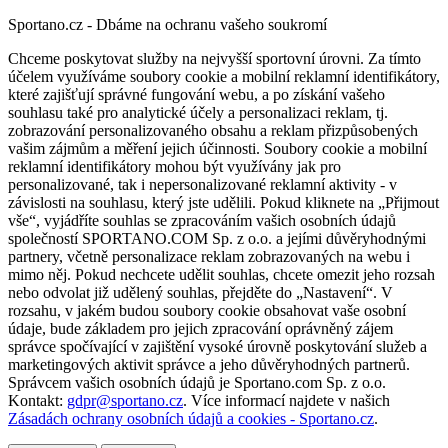
Sportano.cz - Dbáme na ochranu vašeho soukromí
Chceme poskytovat služby na nejvyšší sportovní úrovni. Za tímto
účelem využíváme soubory cookie a mobilní reklamní identifikátory,
které zajišťují správné fungování webu, a po získání vašeho
souhlasu také pro analytické účely a personalizaci reklam, tj.
zobrazování personalizovaného obsahu a reklam přizpůsobených
vašim zájmům a měření jejich účinnosti. Soubory cookie a mobilní
reklamní identifikátory mohou být využívány jak pro
personalizované, tak i nepersonalizované reklamní aktivity - v
závislosti na souhlasu, který jste udělili. Pokud kliknete na „Přijmout
vše“, vyjádříte souhlas se zpracováním vašich osobních údajů
společností SPORTANO.COM Sp. z o.o. a jejími důvěryhodnými
partnery, včetně personalizace reklam zobrazovaných na webu i
mimo něj. Pokud nechcete udělit souhlas, chcete omezit jeho rozsah
nebo odvolat již udělený souhlas, přejděte do „Nastavení“. V
rozsahu, v jakém budou soubory cookie obsahovat vaše osobní
údaje, bude základem pro jejich zpracování oprávněný zájem
správce spočívající v zajištění vysoké úrovně poskytování služeb a
marketingových aktivit správce a jeho důvěryhodných partnerů.
Správcem vašich osobních údajů je Sportano.com Sp. z o.o.
Kontakt:
gdpr@sportano.cz
. Více informací najdete v našich
Zásadách ochrany osobních údajů a cookies - Sportano.cz
.