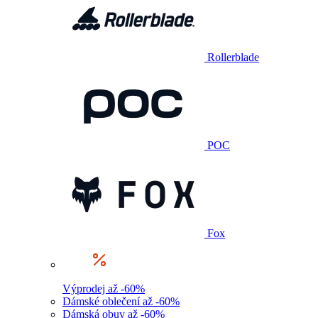
Rollerblade
POC
Fox
Výprodej až -60%
Dámské oblečení až -60%
Dámská obuv až -60%