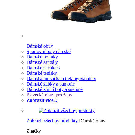
Dámská obuv
Sportovní boty dámské
Dámské holínky
Dámské sandály
Dámské sneakers
Dámské tenisky
Dámská turistická a trekingová obuv
Dámské žabky a pantofle
Dámské zimní boty a sněhule
Plavecká obuv pro ženy
Zobrazit více...
Zobrazit všechny produkty
Dámská obuv
Značky