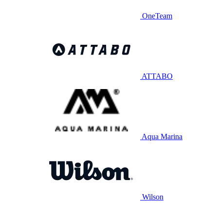
OneTeam
ATTABO
Aqua Marina
Wilson