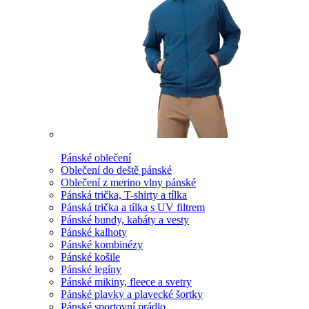
Pánské oblečení
Oblečení do deště pánské
Oblečení z merino vlny pánské
Pánská trička, T-shirty a tílka
Pánská trička a tílka s UV filtrem
Pánské bundy, kabáty a vesty
Pánské kalhoty
Pánské kombinézy
Pánské košile
Pánské legíny
Pánské mikiny, fleece a svetry
Pánské plavky a plavecké šortky
Pánské sportovní prádlo