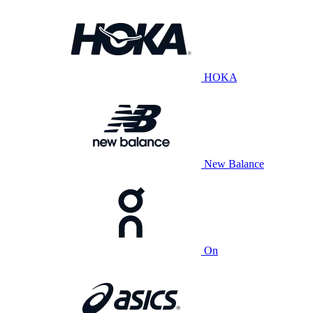
HOKA
New Balance
On