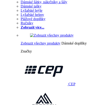
Dámské šátky, nákrčníky a šály
Dámské tašky
Lyžařské brýle
Lyžařské helmy
Plážové doplňky
Ručníky
Zobrazit více...
Zobrazit všechny produkty
Dámské doplňky
Značky
CEP