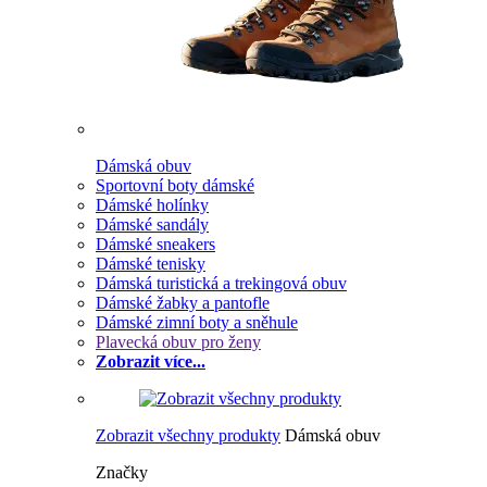
Dámská obuv
Sportovní boty dámské
Dámské holínky
Dámské sandály
Dámské sneakers
Dámské tenisky
Dámská turistická a trekingová obuv
Dámské žabky a pantofle
Dámské zimní boty a sněhule
Plavecká obuv pro ženy
Zobrazit více...
Zobrazit všechny produkty
Dámská obuv
Značky