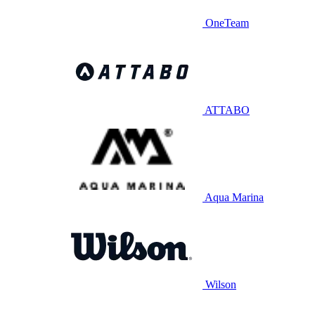
OneTeam
ATTABO
Aqua Marina
Wilson