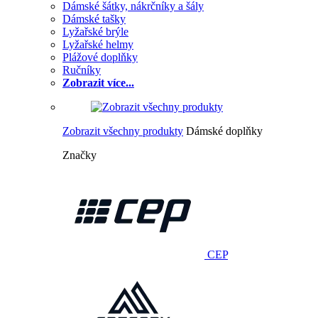
Dámské šátky, nákrčníky a šály
Dámské tašky
Lyžařské brýle
Lyžařské helmy
Plážové doplňky
Ručníky
Zobrazit více...
Zobrazit všechny produkty
Dámské doplňky
Značky
CEP