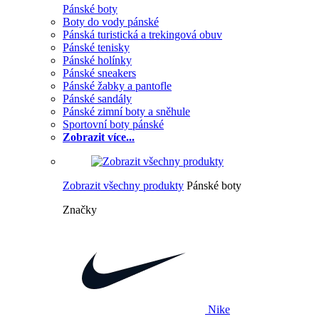
Pánské boty
Boty do vody pánské
Pánská turistická a trekingová obuv
Pánské tenisky
Pánské holínky
Pánské sneakers
Pánské žabky a pantofle
Pánské sandály
Pánské zimní boty a sněhule
Sportovní boty pánské
Zobrazit více...
Zobrazit všechny produkty
Pánské boty
Značky
Nike