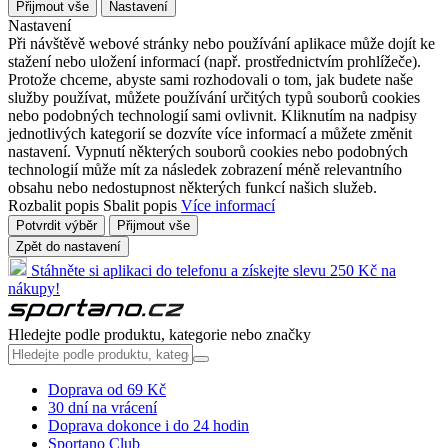
Přijmout vše
Nastavení
Nastavení
Při návštěvě webové stránky nebo používání aplikace může dojít ke
stažení nebo uložení informací (např. prostřednictvím prohlížeče).
Protože chceme, abyste sami rozhodovali o tom, jak budete naše
služby používat, můžete používání určitých typů souborů cookies
nebo podobných technologií sami ovlivnit. Kliknutím na nadpisy
jednotlivých kategorií se dozvíte více informací a můžete změnit
nastavení. Vypnutí některých souborů cookies nebo podobných
technologií může mít za následek zobrazení méně relevantního
obsahu nebo nedostupnost některých funkcí našich služeb.
Rozbalit popis
Sbalit popis
Více informací
Potvrdit výběr
Přijmout vše
Zpět do nastavení
Stáhněte si aplikaci do telefonu a získejte slevu 250 Kč na
nákupy!
Hledejte podle produktu, kategorie nebo značky
Doprava od 69 Kč
30 dní na vrácení
Doprava dokonce i do 24 hodin
Sportano Club