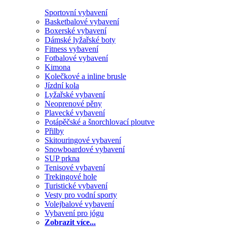
Sportovní vybavení
Basketbalové vybavení
Boxerské vybavení
Dámské lyžařské boty
Fitness vybavení
Fotbalové vybavení
Kimona
Kolečkové a inline brusle
Jízdní kola
Lyžařské vybavení
Neoprenové pěny
Plavecké vybavení
Potápěčské a šnorchlovací ploutve
Přilby
Skitouringové vybavení
Snowboardové vybavení
SUP prkna
Tenisové vybavení
Trekingové hole
Turistické vybavení
Vesty pro vodní sporty
Volejbalové vybavení
Vybavení pro jógu
Zobrazit více...