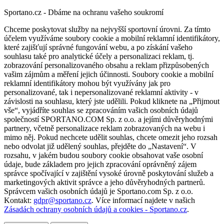
Sportano.cz - Dbáme na ochranu vašeho soukromí
Chceme poskytovat služby na nejvyšší sportovní úrovni. Za tímto
účelem využíváme soubory cookie a mobilní reklamní identifikátory,
které zajišťují správné fungování webu, a po získání vašeho
souhlasu také pro analytické účely a personalizaci reklam, tj.
zobrazování personalizovaného obsahu a reklam přizpůsobených
vašim zájmům a měření jejich účinnosti. Soubory cookie a mobilní
reklamní identifikátory mohou být využívány jak pro
personalizované, tak i nepersonalizované reklamní aktivity - v
závislosti na souhlasu, který jste udělili. Pokud kliknete na „Přijmout
vše“, vyjádříte souhlas se zpracováním vašich osobních údajů
společností SPORTANO.COM Sp. z o.o. a jejími důvěryhodnými
partnery, včetně personalizace reklam zobrazovaných na webu i
mimo něj. Pokud nechcete udělit souhlas, chcete omezit jeho rozsah
nebo odvolat již udělený souhlas, přejděte do „Nastavení“. V
rozsahu, v jakém budou soubory cookie obsahovat vaše osobní
údaje, bude základem pro jejich zpracování oprávněný zájem
správce spočívající v zajištění vysoké úrovně poskytování služeb a
marketingových aktivit správce a jeho důvěryhodných partnerů.
Správcem vašich osobních údajů je Sportano.com Sp. z o.o.
Kontakt:
gdpr@sportano.cz
. Více informací najdete v našich
Zásadách ochrany osobních údajů a cookies - Sportano.cz
.