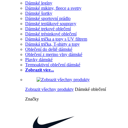
Dámské legíny
Dámské mikiny, fleece a svetry
Dámské šortky
Dámské sportovní prádlo
Dámské teplákové soupravy
Dámské trekové oblečení
Dámské tréninkové oblečení
Dámská trička a topy s UV filtrem
Dámská trička, T-shirty a topy
Oblečení do deště dámské
Oblečení z merino vlny dámské
Plavky dámské
Termoaktivní oblečení dámské
Zobrazit více...
Zobrazit všechny produkty
Dámské oblečení
Značky