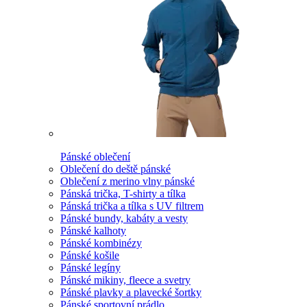
Pánské oblečení
Oblečení do deště pánské
Oblečení z merino vlny pánské
Pánská trička, T-shirty a tílka
Pánská trička a tílka s UV filtrem
Pánské bundy, kabáty a vesty
Pánské kalhoty
Pánské kombinézy
Pánské košile
Pánské legíny
Pánské mikiny, fleece a svetry
Pánské plavky a plavecké šortky
Pánské sportovní prádlo