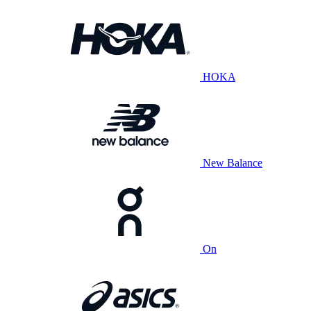
HOKA
New Balance
On