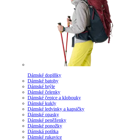
Dámské doplňky
Dámské batohy
Dámské brýle
Dámské čelenky
Dámské čepice a klobouky
Dámské kukly
Dámské ledvinky a kapsičky
Dámské opasky
Dámské peněženky
Dámské ponožky
Dámská potítka
Dámské rukavice