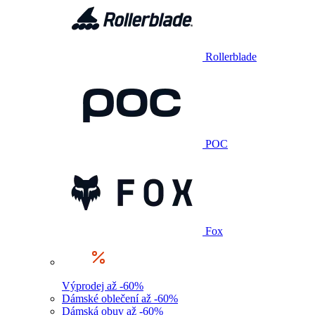
Rollerblade
POC
Fox
Výprodej až -60%
Dámské oblečení až -60%
Dámská obuv až -60%