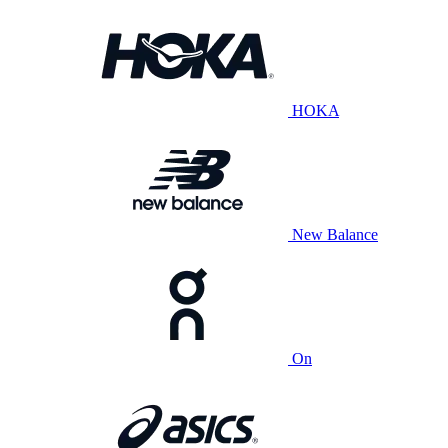
HOKA
New Balance
On