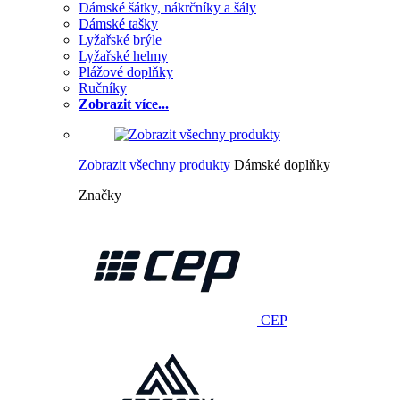
Dámské šátky, nákrčníky a šály
Dámské tašky
Lyžařské brýle
Lyžařské helmy
Plážové doplňky
Ručníky
Zobrazit více...
Zobrazit všechny produkty
Dámské doplňky
Značky
CEP