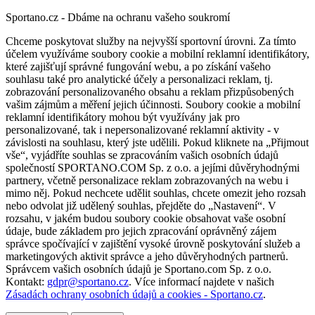
Sportano.cz - Dbáme na ochranu vašeho soukromí
Chceme poskytovat služby na nejvyšší sportovní úrovni. Za tímto
účelem využíváme soubory cookie a mobilní reklamní identifikátory,
které zajišťují správné fungování webu, a po získání vašeho
souhlasu také pro analytické účely a personalizaci reklam, tj.
zobrazování personalizovaného obsahu a reklam přizpůsobených
vašim zájmům a měření jejich účinnosti. Soubory cookie a mobilní
reklamní identifikátory mohou být využívány jak pro
personalizované, tak i nepersonalizované reklamní aktivity - v
závislosti na souhlasu, který jste udělili. Pokud kliknete na „Přijmout
vše“, vyjádříte souhlas se zpracováním vašich osobních údajů
společností SPORTANO.COM Sp. z o.o. a jejími důvěryhodnými
partnery, včetně personalizace reklam zobrazovaných na webu i
mimo něj. Pokud nechcete udělit souhlas, chcete omezit jeho rozsah
nebo odvolat již udělený souhlas, přejděte do „Nastavení“. V
rozsahu, v jakém budou soubory cookie obsahovat vaše osobní
údaje, bude základem pro jejich zpracování oprávněný zájem
správce spočívající v zajištění vysoké úrovně poskytování služeb a
marketingových aktivit správce a jeho důvěryhodných partnerů.
Správcem vašich osobních údajů je Sportano.com Sp. z o.o.
Kontakt:
gdpr@sportano.cz
. Více informací najdete v našich
Zásadách ochrany osobních údajů a cookies - Sportano.cz
.