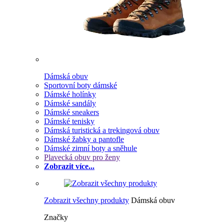
Dámská obuv
Sportovní boty dámské
Dámské holínky
Dámské sandály
Dámské sneakers
Dámské tenisky
Dámská turistická a trekingová obuv
Dámské žabky a pantofle
Dámské zimní boty a sněhule
Plavecká obuv pro ženy
Zobrazit více...
Zobrazit všechny produkty
Dámská obuv
Značky