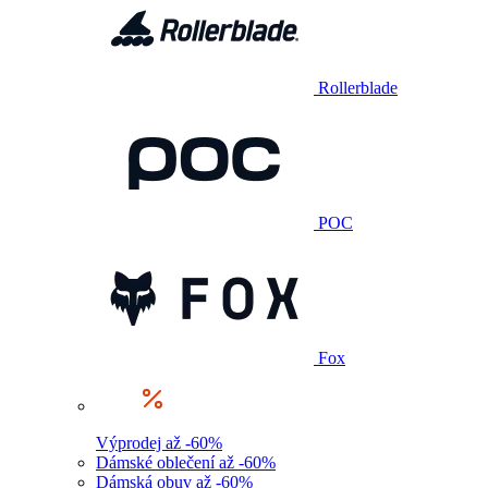
Rollerblade
POC
Fox
Výprodej až -60%
Dámské oblečení až -60%
Dámská obuv až -60%