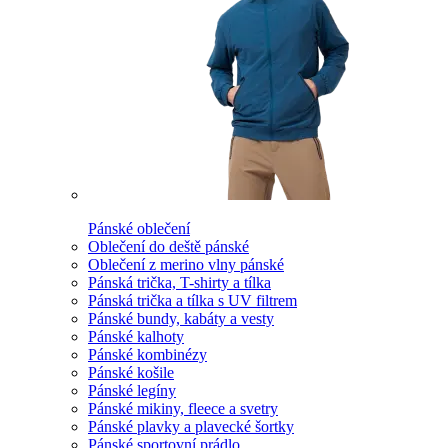
Pánské oblečení
Oblečení do deště pánské
Oblečení z merino vlny pánské
Pánská trička, T-shirty a tílka
Pánská trička a tílka s UV filtrem
Pánské bundy, kabáty a vesty
Pánské kalhoty
Pánské kombinézy
Pánské košile
Pánské legíny
Pánské mikiny, fleece a svetry
Pánské plavky a plavecké šortky
Pánské sportovní prádlo