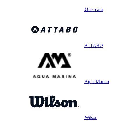
OneTeam
ATTABO
Aqua Marina
Wilson