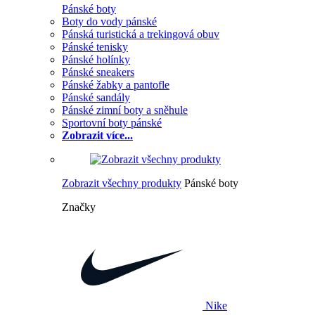
Pánské boty
Boty do vody pánské
Pánská turistická a trekingová obuv
Pánské tenisky
Pánské holínky
Pánské sneakers
Pánské žabky a pantofle
Pánské sandály
Pánské zimní boty a sněhule
Sportovní boty pánské
Zobrazit více...
Zobrazit všechny produkty
Pánské boty
Značky
Nike