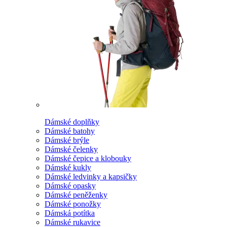
Dámské doplňky
Dámské batohy
Dámské brýle
Dámské čelenky
Dámské čepice a klobouky
Dámské kukly
Dámské ledvinky a kapsičky
Dámské opasky
Dámské peněženky
Dámské ponožky
Dámská potítka
Dámské rukavice