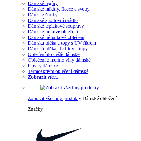
Dámské legíny
Dámské mikiny, fleece a svetry
Dámské šortky
Dámské sportovní prádlo
Dámské teplákové soupravy
Dámské trekové oblečení
Dámské tréninkové oblečení
Dámská trička a topy s UV filtrem
Dámská trička, T-shirty a topy
Oblečení do deště dámské
Oblečení z merino vlny dámské
Plavky dámské
Termoaktivní oblečení dámské
Zobrazit více...
Zobrazit všechny produkty
Dámské oblečení
Značky