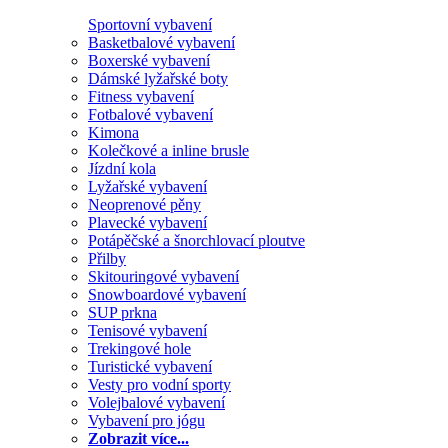
Sportovní vybavení
Basketbalové vybavení
Boxerské vybavení
Dámské lyžařské boty
Fitness vybavení
Fotbalové vybavení
Kimona
Kolečkové a inline brusle
Jízdní kola
Lyžařské vybavení
Neoprenové pěny
Plavecké vybavení
Potápěčské a šnorchlovací ploutve
Přilby
Skitouringové vybavení
Snowboardové vybavení
SUP prkna
Tenisové vybavení
Trekingové hole
Turistické vybavení
Vesty pro vodní sporty
Volejbalové vybavení
Vybavení pro jógu
Zobrazit více...