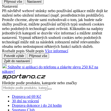
Přijmout vše
Nastavení
Nastavení
Při návštěvě webové stránky nebo používání aplikace může dojít ke
stažení nebo uložení informací (např. prostřednictvím prohlížeče).
Protože chceme, abyste sami rozhodovali o tom, jak budete naše
služby používat, můžete používání určitých typů souborů cookies
nebo podobných technologií sami ovlivnit. Kliknutím na nadpisy
jednotlivých kategorií se dozvíte více informací a můžete změnit
nastavení. Vypnutí některých souborů cookies nebo podobných
technologií může mít za následek zobrazení méně relevantního
obsahu nebo nedostupnost některých funkcí našich služeb.
Rozbalit popis
Sbalit popis
Více informací
Potvrdit výběr
Přijmout vše
Zpět do nastavení
Stáhněte si aplikaci do telefonu a získejte slevu 250 Kč na
nákupy!
Hledejte podle produktu, kategorie nebo značky
Doprava od 69 Kč
30 dní na vrácení
Doprava dokonce i do 24 hodin
Sportano Club