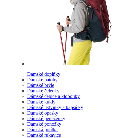
Dámské doplňky
Dámské batohy
Dámské brýle
Dámské čelenky
Dámské čepice a klobouky
Dámské kukly
Dámské ledvinky a kapsičky
Dámské opasky
Dámské peněženky
Dámské ponožky
Dámská potítka
Dámské rukavice