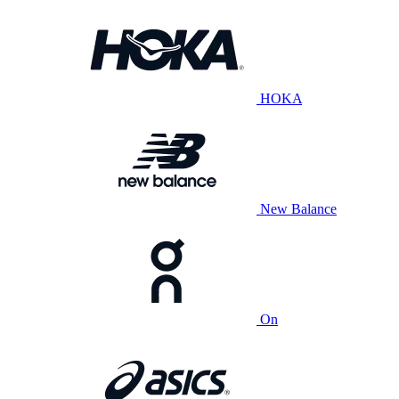
HOKA
New Balance
On