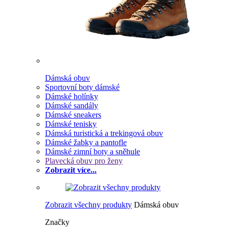
Dámská obuv
Sportovní boty dámské
Dámské holínky
Dámské sandály
Dámské sneakers
Dámské tenisky
Dámská turistická a trekingová obuv
Dámské žabky a pantofle
Dámské zimní boty a sněhule
Plavecká obuv pro ženy
Zobrazit více...
Zobrazit všechny produkty
Dámská obuv
Značky