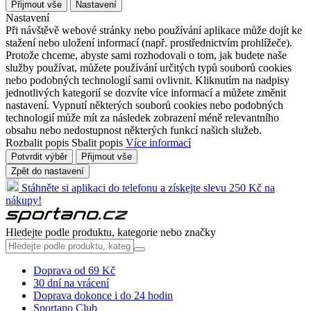
Přijmout vše
Nastavení
Nastavení
Při návštěvě webové stránky nebo používání aplikace může dojít ke
stažení nebo uložení informací (např. prostřednictvím prohlížeče).
Protože chceme, abyste sami rozhodovali o tom, jak budete naše
služby používat, můžete používání určitých typů souborů cookies
nebo podobných technologií sami ovlivnit. Kliknutím na nadpisy
jednotlivých kategorií se dozvíte více informací a můžete změnit
nastavení. Vypnutí některých souborů cookies nebo podobných
technologií může mít za následek zobrazení méně relevantního
obsahu nebo nedostupnost některých funkcí našich služeb.
Rozbalit popis
Sbalit popis
Více informací
Potvrdit výběr
Přijmout vše
Zpět do nastavení
Stáhněte si aplikaci do telefonu a získejte slevu 250 Kč na
nákupy!
Hledejte podle produktu, kategorie nebo značky
Doprava od 69 Kč
30 dní na vrácení
Doprava dokonce i do 24 hodin
Sportano Club