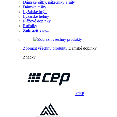
Dámské šátky, nákrčníky a šály
Dámské tašky
Lyžařské brýle
Lyžařské helmy
Plážové doplňky
Ručníky
Zobrazit více...
Zobrazit všechny produkty
Dámské doplňky
Značky
CEP