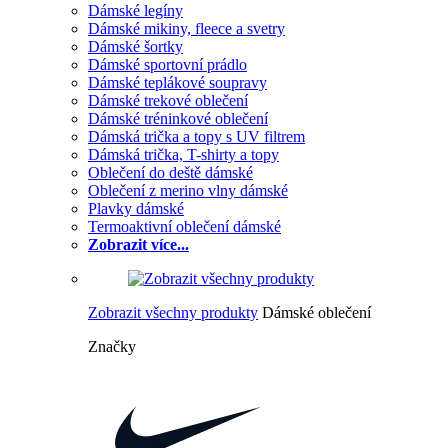
Dámské legíny
Dámské mikiny, fleece a svetry
Dámské šortky
Dámské sportovní prádlo
Dámské teplákové soupravy
Dámské trekové oblečení
Dámské tréninkové oblečení
Dámská trička a topy s UV filtrem
Dámská trička, T-shirty a topy
Oblečení do deště dámské
Oblečení z merino vlny dámské
Plavky dámské
Termoaktivní oblečení dámské
Zobrazit více...
Zobrazit všechny produkty
Dámské oblečení
Značky