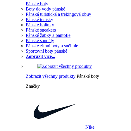
Pánské boty
Boty do vody pánské
Pánská turistická a trekingová obuv
Pánské tenisky
Pánské holínky
Pánské sneakers
Pánské žabky a pantofle
Pánské sandály
Pánské zimní boty a sněhule
Sportovní boty pánské
Zobrazit více...
Zobrazit všechny produkty
Pánské boty
Značky
Nike