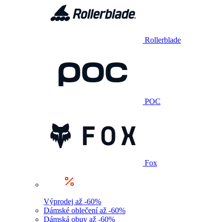
Rollerblade
POC
Fox
Výprodej až -60%
Dámské oblečení až -60%
Dámská obuv až -60%