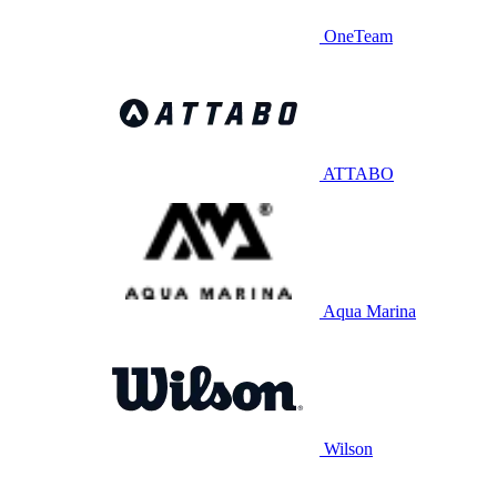
OneTeam
ATTABO
Aqua Marina
Wilson