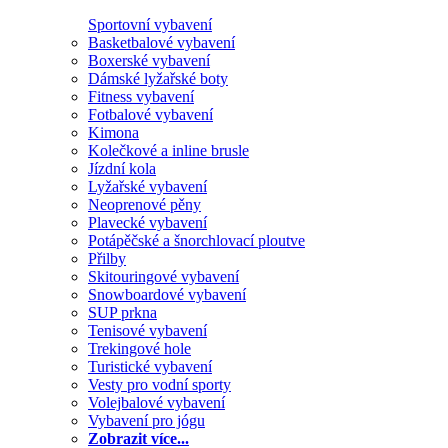
Sportovní vybavení
Basketbalové vybavení
Boxerské vybavení
Dámské lyžařské boty
Fitness vybavení
Fotbalové vybavení
Kimona
Kolečkové a inline brusle
Jízdní kola
Lyžařské vybavení
Neoprenové pěny
Plavecké vybavení
Potápěčské a šnorchlovací ploutve
Přilby
Skitouringové vybavení
Snowboardové vybavení
SUP prkna
Tenisové vybavení
Trekingové hole
Turistické vybavení
Vesty pro vodní sporty
Volejbalové vybavení
Vybavení pro jógu
Zobrazit více...