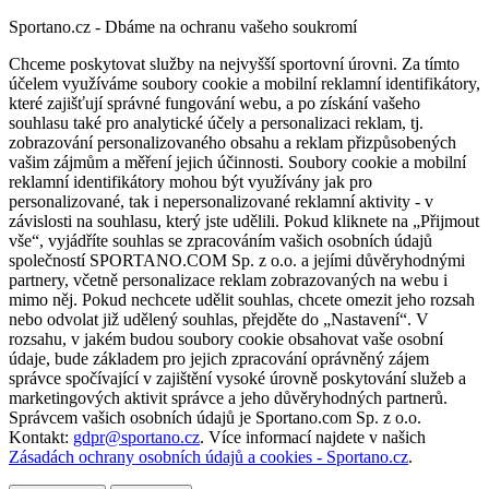
Sportano.cz - Dbáme na ochranu vašeho soukromí
Chceme poskytovat služby na nejvyšší sportovní úrovni. Za tímto
účelem využíváme soubory cookie a mobilní reklamní identifikátory,
které zajišťují správné fungování webu, a po získání vašeho
souhlasu také pro analytické účely a personalizaci reklam, tj.
zobrazování personalizovaného obsahu a reklam přizpůsobených
vašim zájmům a měření jejich účinnosti. Soubory cookie a mobilní
reklamní identifikátory mohou být využívány jak pro
personalizované, tak i nepersonalizované reklamní aktivity - v
závislosti na souhlasu, který jste udělili. Pokud kliknete na „Přijmout
vše“, vyjádříte souhlas se zpracováním vašich osobních údajů
společností SPORTANO.COM Sp. z o.o. a jejími důvěryhodnými
partnery, včetně personalizace reklam zobrazovaných na webu i
mimo něj. Pokud nechcete udělit souhlas, chcete omezit jeho rozsah
nebo odvolat již udělený souhlas, přejděte do „Nastavení“. V
rozsahu, v jakém budou soubory cookie obsahovat vaše osobní
údaje, bude základem pro jejich zpracování oprávněný zájem
správce spočívající v zajištění vysoké úrovně poskytování služeb a
marketingových aktivit správce a jeho důvěryhodných partnerů.
Správcem vašich osobních údajů je Sportano.com Sp. z o.o.
Kontakt:
gdpr@sportano.cz
. Více informací najdete v našich
Zásadách ochrany osobních údajů a cookies - Sportano.cz
.