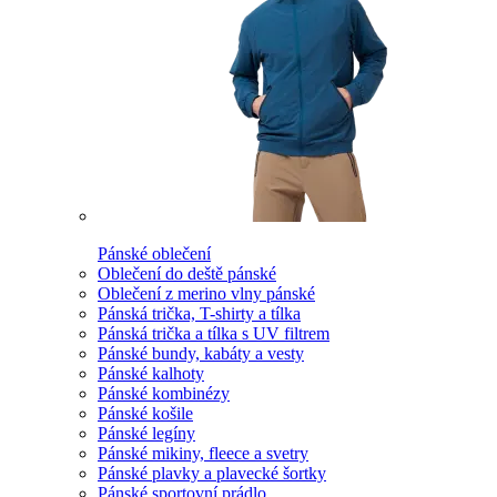
Pánské oblečení
Oblečení do deště pánské
Oblečení z merino vlny pánské
Pánská trička, T-shirty a tílka
Pánská trička a tílka s UV filtrem
Pánské bundy, kabáty a vesty
Pánské kalhoty
Pánské kombinézy
Pánské košile
Pánské legíny
Pánské mikiny, fleece a svetry
Pánské plavky a plavecké šortky
Pánské sportovní prádlo