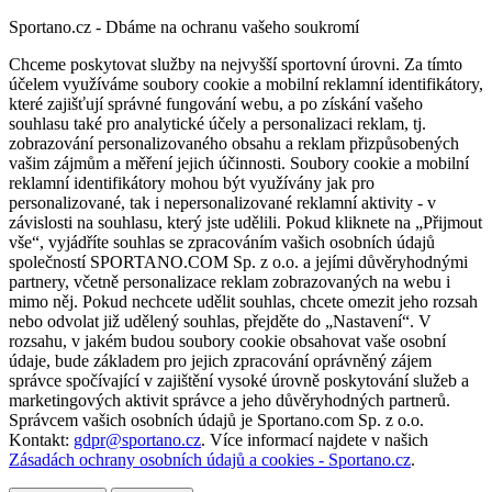
Sportano.cz - Dbáme na ochranu vašeho soukromí
Chceme poskytovat služby na nejvyšší sportovní úrovni. Za tímto
účelem využíváme soubory cookie a mobilní reklamní identifikátory,
které zajišťují správné fungování webu, a po získání vašeho
souhlasu také pro analytické účely a personalizaci reklam, tj.
zobrazování personalizovaného obsahu a reklam přizpůsobených
vašim zájmům a měření jejich účinnosti. Soubory cookie a mobilní
reklamní identifikátory mohou být využívány jak pro
personalizované, tak i nepersonalizované reklamní aktivity - v
závislosti na souhlasu, který jste udělili. Pokud kliknete na „Přijmout
vše“, vyjádříte souhlas se zpracováním vašich osobních údajů
společností SPORTANO.COM Sp. z o.o. a jejími důvěryhodnými
partnery, včetně personalizace reklam zobrazovaných na webu i
mimo něj. Pokud nechcete udělit souhlas, chcete omezit jeho rozsah
nebo odvolat již udělený souhlas, přejděte do „Nastavení“. V
rozsahu, v jakém budou soubory cookie obsahovat vaše osobní
údaje, bude základem pro jejich zpracování oprávněný zájem
správce spočívající v zajištění vysoké úrovně poskytování služeb a
marketingových aktivit správce a jeho důvěryhodných partnerů.
Správcem vašich osobních údajů je Sportano.com Sp. z o.o.
Kontakt:
gdpr@sportano.cz
. Více informací najdete v našich
Zásadách ochrany osobních údajů a cookies - Sportano.cz
.