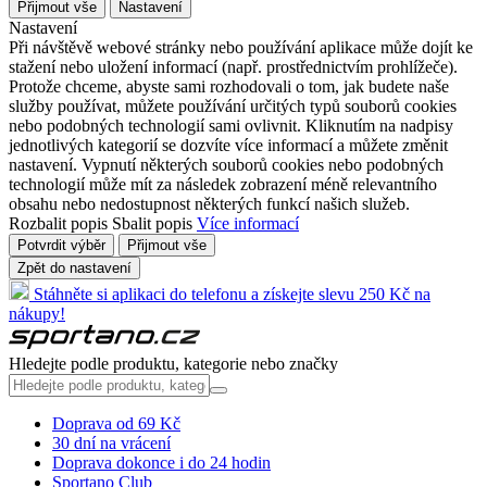
Přijmout vše
Nastavení
Nastavení
Při návštěvě webové stránky nebo používání aplikace může dojít ke
stažení nebo uložení informací (např. prostřednictvím prohlížeče).
Protože chceme, abyste sami rozhodovali o tom, jak budete naše
služby používat, můžete používání určitých typů souborů cookies
nebo podobných technologií sami ovlivnit. Kliknutím na nadpisy
jednotlivých kategorií se dozvíte více informací a můžete změnit
nastavení. Vypnutí některých souborů cookies nebo podobných
technologií může mít za následek zobrazení méně relevantního
obsahu nebo nedostupnost některých funkcí našich služeb.
Rozbalit popis
Sbalit popis
Více informací
Potvrdit výběr
Přijmout vše
Zpět do nastavení
Stáhněte si aplikaci do telefonu a získejte slevu 250 Kč na
nákupy!
Hledejte podle produktu, kategorie nebo značky
Doprava od 69 Kč
30 dní na vrácení
Doprava dokonce i do 24 hodin
Sportano Club