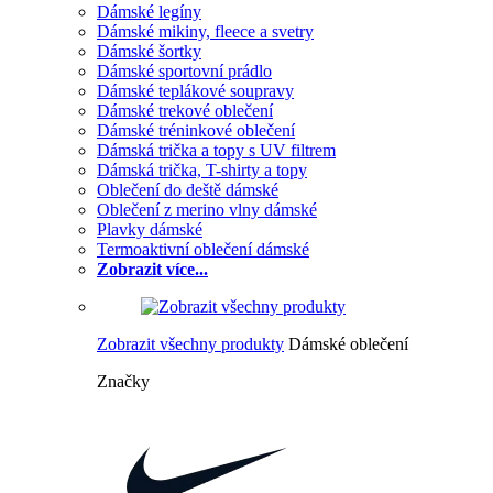
Dámské legíny
Dámské mikiny, fleece a svetry
Dámské šortky
Dámské sportovní prádlo
Dámské teplákové soupravy
Dámské trekové oblečení
Dámské tréninkové oblečení
Dámská trička a topy s UV filtrem
Dámská trička, T-shirty a topy
Oblečení do deště dámské
Oblečení z merino vlny dámské
Plavky dámské
Termoaktivní oblečení dámské
Zobrazit více...
Zobrazit všechny produkty
Dámské oblečení
Značky