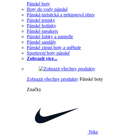
Pánské boty
Boty do vody pánské
Pánská turistická a trekingová obuv
Pánské tenisky
Pánské holínky
Pánské sneakers
Pánské žabky a pantofle
Pánské sandály
Pánské zimní boty a sněhule
Sportovní boty pánské
Zobrazit více...
Zobrazit všechny produkty
Pánské boty
Značky
Nike