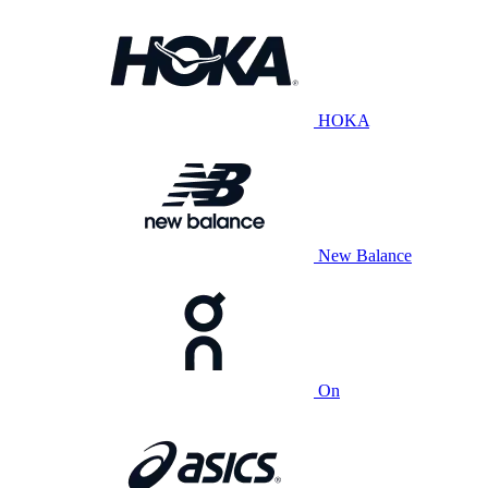
HOKA
New Balance
On