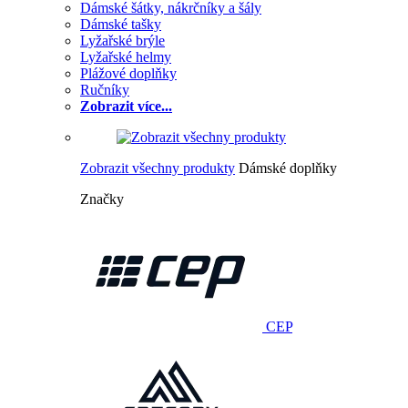
Dámské šátky, nákrčníky a šály
Dámské tašky
Lyžařské brýle
Lyžařské helmy
Plážové doplňky
Ručníky
Zobrazit více...
Zobrazit všechny produkty
Dámské doplňky
Značky
CEP