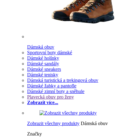
Dámská obuv
Sportovní boty dámské
Dámské holínky
Dámské sandály
Dámské sneakers
Dámské tenisky
Dámská turistická a trekingová obuv
Dámské žabky a pantofle
Dámské zimní boty a sněhule
Plavecká obuv pro ženy
Zobrazit více...
Zobrazit všechny produkty
Dámská obuv
Značky