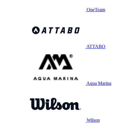
OneTeam
ATTABO
Aqua Marina
Wilson