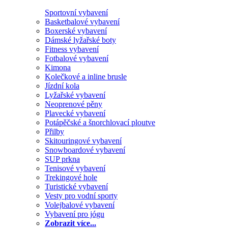
Sportovní vybavení
Basketbalové vybavení
Boxerské vybavení
Dámské lyžařské boty
Fitness vybavení
Fotbalové vybavení
Kimona
Kolečkové a inline brusle
Jízdní kola
Lyžařské vybavení
Neoprenové pěny
Plavecké vybavení
Potápěčské a šnorchlovací ploutve
Přilby
Skitouringové vybavení
Snowboardové vybavení
SUP prkna
Tenisové vybavení
Trekingové hole
Turistické vybavení
Vesty pro vodní sporty
Volejbalové vybavení
Vybavení pro jógu
Zobrazit více...