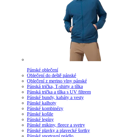
Pánské oblečení
Oblečení do deště pánské
Oblečení z merino vlny pánské
Pánská trička, T-shirty a tílka
Pánská trička a tílka s UV filtrem
Pánské bundy, kabáty a vesty
Pánské kalhoty
Pánské kombinézy
Pánské košile
Pánské legíny
Pánské mikiny, fleece a svetry
Pánské plavky a plavecké šortky
Pánské sportovní prádlo