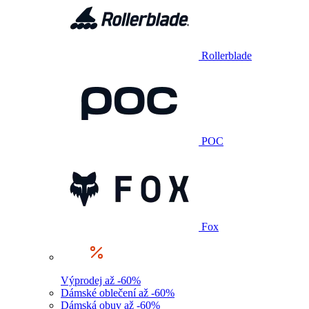
Rollerblade
POC
Fox
Výprodej až -60%
Dámské oblečení až -60%
Dámská obuv až -60%