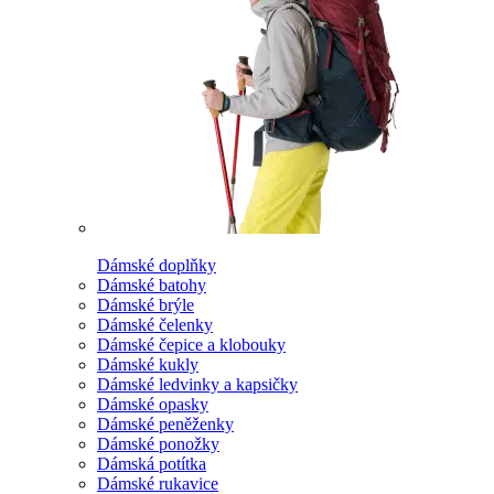
Dámské doplňky
Dámské batohy
Dámské brýle
Dámské čelenky
Dámské čepice a klobouky
Dámské kukly
Dámské ledvinky a kapsičky
Dámské opasky
Dámské peněženky
Dámské ponožky
Dámská potítka
Dámské rukavice