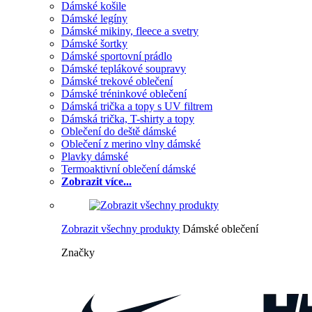
Dámské košile
Dámské legíny
Dámské mikiny, fleece a svetry
Dámské šortky
Dámské sportovní prádlo
Dámské teplákové soupravy
Dámské trekové oblečení
Dámské tréninkové oblečení
Dámská trička a topy s UV filtrem
Dámská trička, T-shirty a topy
Oblečení do deště dámské
Oblečení z merino vlny dámské
Plavky dámské
Termoaktivní oblečení dámské
Zobrazit více...
Zobrazit všechny produkty
Dámské oblečení
Značky