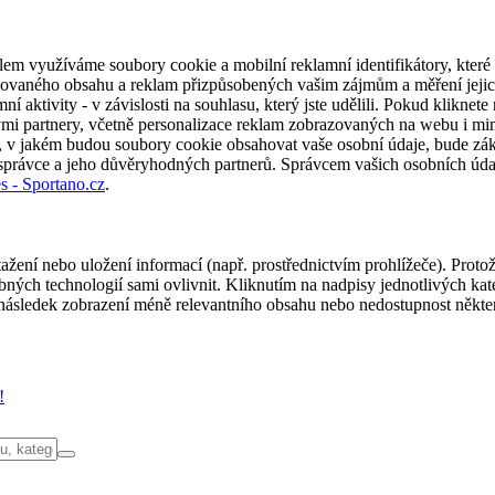
em využíváme soubory cookie a mobilní reklamní identifikátory, které 
alizovaného obsahu a reklam přizpůsobených vašim zájmům a měření jeji
í aktivity - v závislosti na souhlasu, který jste udělili. Pokud kliknet
partnery, včetně personalizace reklam zobrazovaných na webu i mimo 
u, v jakém budou soubory cookie obsahovat vaše osobní údaje, bude zák
 správce a jeho důvěryhodných partnerů. Správcem vašich osobních úda
s - Sportano.cz
.
ažení nebo uložení informací (např. prostřednictvím prohlížeče). Proto
ých technologií sami ovlivnit. Kliknutím na nadpisy jednotlivých kate
ásledek zobrazení méně relevantního obsahu nebo nedostupnost někter
!