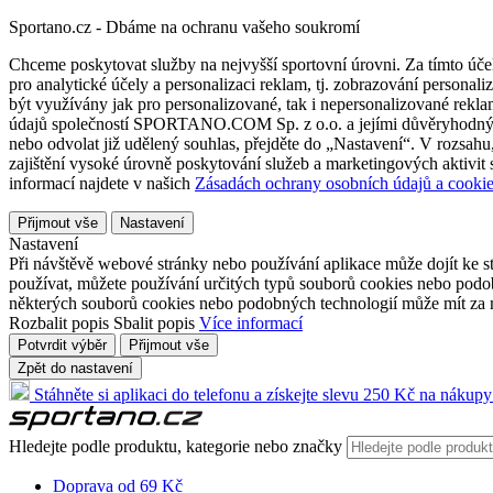
Sportano.cz - Dbáme na ochranu vašeho soukromí
Chceme poskytovat služby na nejvyšší sportovní úrovni. Za tímto účel
pro analytické účely a personalizaci reklam, tj. zobrazování person
být využívány jak pro personalizované, tak i nepersonalizované reklamn
údajů společností SPORTANO.COM Sp. z o.o. a jejími důvěryhodnými 
nebo odvolat již udělený souhlas, přejděte do „Nastavení“. V rozsah
zajištění vysoké úrovně poskytování služeb a marketingových aktivit
informací najdete v našich
Zásadách ochrany osobních údajů a cookie
Přijmout vše
Nastavení
Nastavení
Při návštěvě webové stránky nebo používání aplikace může dojít ke st
používat, můžete používání určitých typů souborů cookies nebo podobn
některých souborů cookies nebo podobných technologií může mít za n
Rozbalit popis
Sbalit popis
Více informací
Potvrdit výběr
Přijmout vše
Zpět do nastavení
Stáhněte si aplikaci do telefonu a získejte slevu 250 Kč na nákupy
Hledejte podle produktu, kategorie nebo značky
Doprava od 69 Kč