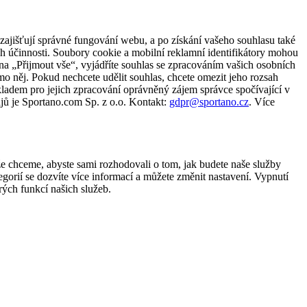
zajišťují správné fungování webu, a po získání vašeho souhlasu také
ch účinnosti. Soubory cookie a mobilní reklamní identifikátory mohou
e na „Přijmout vše“, vyjádříte souhlas se zpracováním vašich osobních
něj. Pokud nechcete udělit souhlas, chcete omezit jeho rozsah
ladem pro jejich zpracování oprávněný zájem správce spočívající v
jů je Sportano.com Sp. z o.o. Kontakt:
gdpr@sportano.cz
. Více
že chceme, abyste sami rozhodovali o tom, jak budete naše služby
gorií se dozvíte více informací a můžete změnit nastavení. Vypnutí
ých funkcí našich služeb.