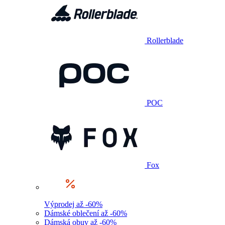
Rollerblade
POC
Fox
Výprodej až -60%
Dámské oblečení až -60%
Dámská obuv až -60%