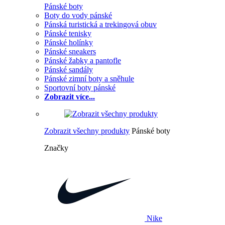
Pánské boty
Boty do vody pánské
Pánská turistická a trekingová obuv
Pánské tenisky
Pánské holínky
Pánské sneakers
Pánské žabky a pantofle
Pánské sandály
Pánské zimní boty a sněhule
Sportovní boty pánské
Zobrazit více...
Zobrazit všechny produkty
Pánské boty
Značky
Nike