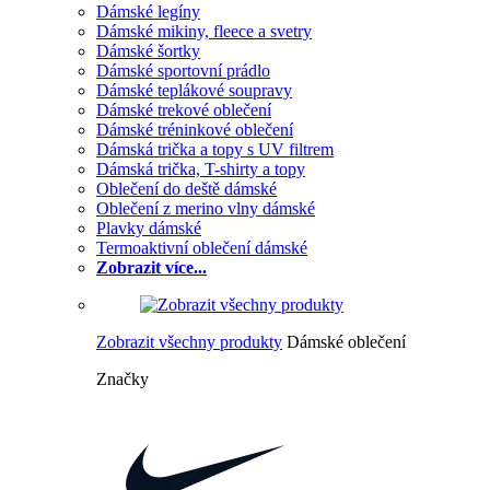
Dámské legíny
Dámské mikiny, fleece a svetry
Dámské šortky
Dámské sportovní prádlo
Dámské teplákové soupravy
Dámské trekové oblečení
Dámské tréninkové oblečení
Dámská trička a topy s UV filtrem
Dámská trička, T-shirty a topy
Oblečení do deště dámské
Oblečení z merino vlny dámské
Plavky dámské
Termoaktivní oblečení dámské
Zobrazit více...
Zobrazit všechny produkty
Dámské oblečení
Značky