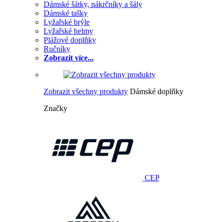
Dámské šátky, nákrčníky a šály
Dámské tašky
Lyžařské brýle
Lyžařské helmy
Plážové doplňky
Ručníky
Zobrazit více...
Zobrazit všechny produkty
Dámské doplňky
Značky
CEP