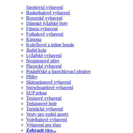
Sportovní vybavení
Basketbalové vybavení
Boxerské vybavení
Dámské lyžařské boty
Fitness vybavení
Fotbalové vybavení
Kimona
Kolečkové a inline brusle
Jízdní kola
Lyžařské vybavení
Neoprenové pěny
Plavecké vybavení
Potápěčské a šnorchlovací ploutve
Přilby
Skitouringové vybavení
Snowboardové vybavení
SUP prkna
Tenisové vybavení
Trekingové hole
Turistické vybavení
Vesty pro vodní sporty
Volejbalové vybavení
Vybavení pro jógu
Zobrazit více...