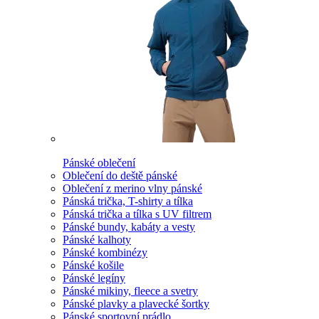
Pánské oblečení
Oblečení do deště pánské
Oblečení z merino vlny pánské
Pánská trička, T-shirty a tílka
Pánská trička a tílka s UV filtrem
Pánské bundy, kabáty a vesty
Pánské kalhoty
Pánské kombinézy
Pánské košile
Pánské legíny
Pánské mikiny, fleece a svetry
Pánské plavky a plavecké šortky
Pánské sportovní prádlo