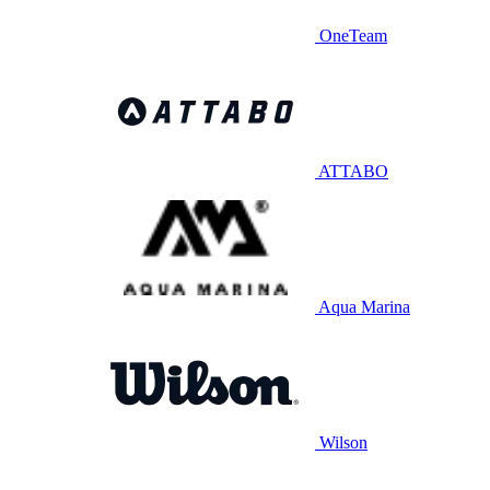
OneTeam
ATTABO
Aqua Marina
Wilson