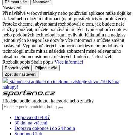
Přijmout vše
Nastavení
Nastavení
Při návštěvě webové stránky nebo používání aplikace může dojít ke
stažení nebo uložení informací (např. prostřednictvím prohlížeče).
Protože chceme, abyste sami rozhodovali o tom, jak budete naše
služby používat, můžete používání určitých typů souborů cookies
nebo podobných technologií sami ovlivnit. Kliknutím na nadpisy
jednotlivých kategorií se dozvíte více informací a můžete změnit
nastavení. Vypnutí některých souborů cookies nebo podobných
technologií může mít za následek zobrazení méně relevantního
obsahu nebo nedostupnost některých funkcí našich služeb.
Rozbalit popis
Sbalit popis
Více informací
Potvrdit výběr
Přijmout vše
Zpět do nastavení
Stáhněte si aplikaci do telefonu a získejte slevu 250 Kč na
nákupy!
Hledejte podle produktu, kategorie nebo značky
Doprava od 69 Kč
30 dní na vrácení
Doprava dokonce i do 24 hodin
Sportano Club