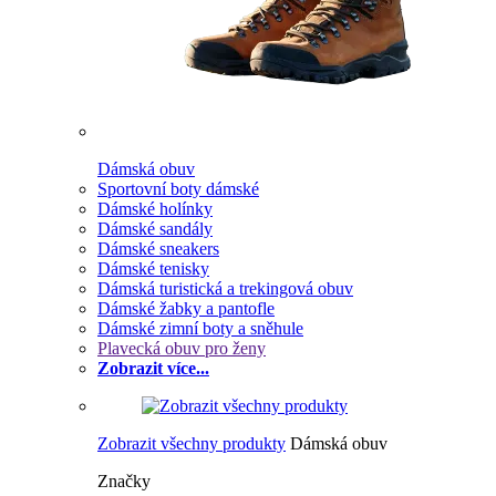
Dámská obuv
Sportovní boty dámské
Dámské holínky
Dámské sandály
Dámské sneakers
Dámské tenisky
Dámská turistická a trekingová obuv
Dámské žabky a pantofle
Dámské zimní boty a sněhule
Plavecká obuv pro ženy
Zobrazit více...
Zobrazit všechny produkty
Dámská obuv
Značky