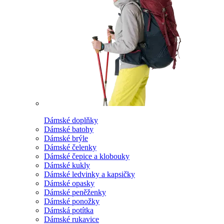
Dámské doplňky
Dámské batohy
Dámské brýle
Dámské čelenky
Dámské čepice a klobouky
Dámské kukly
Dámské ledvinky a kapsičky
Dámské opasky
Dámské peněženky
Dámské ponožky
Dámská potítka
Dámské rukavice