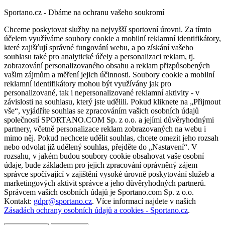
Sportano.cz - Dbáme na ochranu vašeho soukromí
Chceme poskytovat služby na nejvyšší sportovní úrovni. Za tímto
účelem využíváme soubory cookie a mobilní reklamní identifikátory,
které zajišťují správné fungování webu, a po získání vašeho
souhlasu také pro analytické účely a personalizaci reklam, tj.
zobrazování personalizovaného obsahu a reklam přizpůsobených
vašim zájmům a měření jejich účinnosti. Soubory cookie a mobilní
reklamní identifikátory mohou být využívány jak pro
personalizované, tak i nepersonalizované reklamní aktivity - v
závislosti na souhlasu, který jste udělili. Pokud kliknete na „Přijmout
vše“, vyjádříte souhlas se zpracováním vašich osobních údajů
společností SPORTANO.COM Sp. z o.o. a jejími důvěryhodnými
partnery, včetně personalizace reklam zobrazovaných na webu i
mimo něj. Pokud nechcete udělit souhlas, chcete omezit jeho rozsah
nebo odvolat již udělený souhlas, přejděte do „Nastavení“. V
rozsahu, v jakém budou soubory cookie obsahovat vaše osobní
údaje, bude základem pro jejich zpracování oprávněný zájem
správce spočívající v zajištění vysoké úrovně poskytování služeb a
marketingových aktivit správce a jeho důvěryhodných partnerů.
Správcem vašich osobních údajů je Sportano.com Sp. z o.o.
Kontakt:
gdpr@sportano.cz
. Více informací najdete v našich
Zásadách ochrany osobních údajů a cookies - Sportano.cz
.