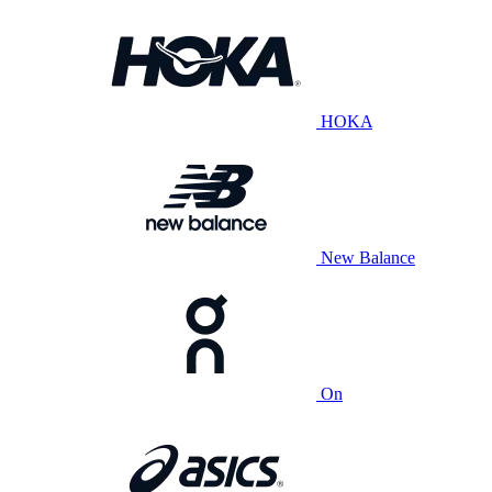
HOKA
New Balance
On