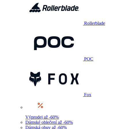
Rollerblade
POC
Fox
Výprodej až -60%
Dámské oblečení až -60%
Dámská obuv až -60%