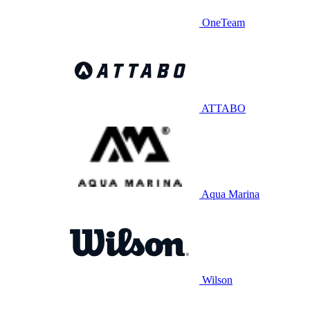
OneTeam
ATTABO
Aqua Marina
Wilson