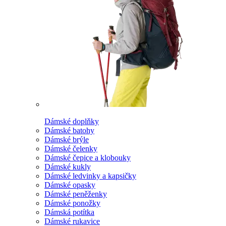
Dámské doplňky
Dámské batohy
Dámské brýle
Dámské čelenky
Dámské čepice a klobouky
Dámské kukly
Dámské ledvinky a kapsičky
Dámské opasky
Dámské peněženky
Dámské ponožky
Dámská potítka
Dámské rukavice