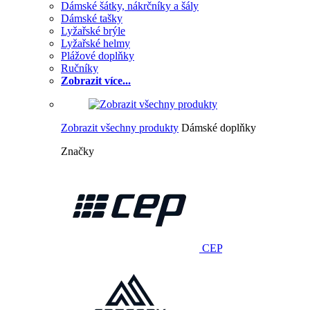
Dámské šátky, nákrčníky a šály
Dámské tašky
Lyžařské brýle
Lyžařské helmy
Plážové doplňky
Ručníky
Zobrazit více...
Zobrazit všechny produkty
Dámské doplňky
Značky
CEP