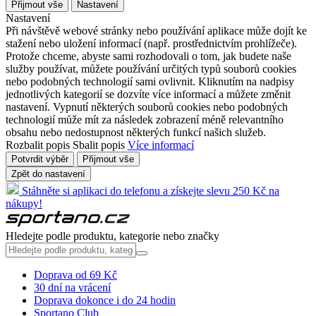
Přijmout vše
Nastavení
Nastavení
Při návštěvě webové stránky nebo používání aplikace může dojít ke
stažení nebo uložení informací (např. prostřednictvím prohlížeče).
Protože chceme, abyste sami rozhodovali o tom, jak budete naše
služby používat, můžete používání určitých typů souborů cookies
nebo podobných technologií sami ovlivnit. Kliknutím na nadpisy
jednotlivých kategorií se dozvíte více informací a můžete změnit
nastavení. Vypnutí některých souborů cookies nebo podobných
technologií může mít za následek zobrazení méně relevantního
obsahu nebo nedostupnost některých funkcí našich služeb.
Rozbalit popis
Sbalit popis
Více informací
Potvrdit výběr
Přijmout vše
Zpět do nastavení
Stáhněte si aplikaci do telefonu a získejte slevu 250 Kč na
nákupy!
Hledejte podle produktu, kategorie nebo značky
Doprava od 69 Kč
30 dní na vrácení
Doprava dokonce i do 24 hodin
Sportano Club