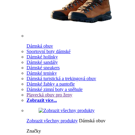
Dámská obuv
Sportovní boty dámské
Dámské holínky
Dámské sandály
Dámské sneakers
Dámské tenisky
Dámská turistická a trekingová obuv
Dámské žabky a pantofle
Dámské zimní boty a sněhule
Plavecká obuv pro ženy
Zobrazit více...
Zobrazit všechny produkty
Dámská obuv
Značky