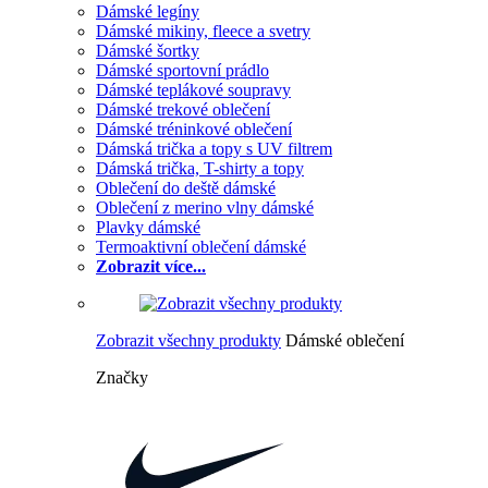
Dámské legíny
Dámské mikiny, fleece a svetry
Dámské šortky
Dámské sportovní prádlo
Dámské teplákové soupravy
Dámské trekové oblečení
Dámské tréninkové oblečení
Dámská trička a topy s UV filtrem
Dámská trička, T-shirty a topy
Oblečení do deště dámské
Oblečení z merino vlny dámské
Plavky dámské
Termoaktivní oblečení dámské
Zobrazit více...
Zobrazit všechny produkty
Dámské oblečení
Značky