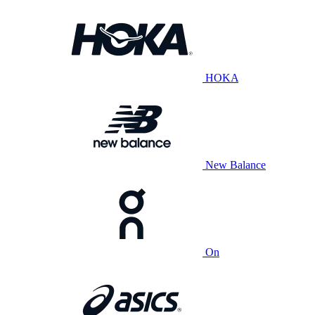
HOKA
New Balance
On