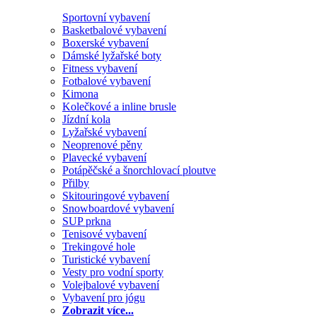
Sportovní vybavení
Basketbalové vybavení
Boxerské vybavení
Dámské lyžařské boty
Fitness vybavení
Fotbalové vybavení
Kimona
Kolečkové a inline brusle
Jízdní kola
Lyžařské vybavení
Neoprenové pěny
Plavecké vybavení
Potápěčské a šnorchlovací ploutve
Přilby
Skitouringové vybavení
Snowboardové vybavení
SUP prkna
Tenisové vybavení
Trekingové hole
Turistické vybavení
Vesty pro vodní sporty
Volejbalové vybavení
Vybavení pro jógu
Zobrazit více...