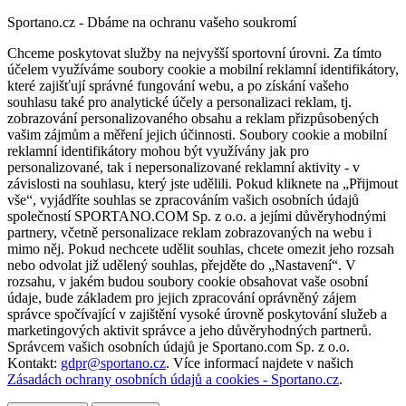
Sportano.cz - Dbáme na ochranu vašeho soukromí
Chceme poskytovat služby na nejvyšší sportovní úrovni. Za tímto
účelem využíváme soubory cookie a mobilní reklamní identifikátory,
které zajišťují správné fungování webu, a po získání vašeho
souhlasu také pro analytické účely a personalizaci reklam, tj.
zobrazování personalizovaného obsahu a reklam přizpůsobených
vašim zájmům a měření jejich účinnosti. Soubory cookie a mobilní
reklamní identifikátory mohou být využívány jak pro
personalizované, tak i nepersonalizované reklamní aktivity - v
závislosti na souhlasu, který jste udělili. Pokud kliknete na „Přijmout
vše“, vyjádříte souhlas se zpracováním vašich osobních údajů
společností SPORTANO.COM Sp. z o.o. a jejími důvěryhodnými
partnery, včetně personalizace reklam zobrazovaných na webu i
mimo něj. Pokud nechcete udělit souhlas, chcete omezit jeho rozsah
nebo odvolat již udělený souhlas, přejděte do „Nastavení“. V
rozsahu, v jakém budou soubory cookie obsahovat vaše osobní
údaje, bude základem pro jejich zpracování oprávněný zájem
správce spočívající v zajištění vysoké úrovně poskytování služeb a
marketingových aktivit správce a jeho důvěryhodných partnerů.
Správcem vašich osobních údajů je Sportano.com Sp. z o.o.
Kontakt:
gdpr@sportano.cz
. Více informací najdete v našich
Zásadách ochrany osobních údajů a cookies - Sportano.cz
.