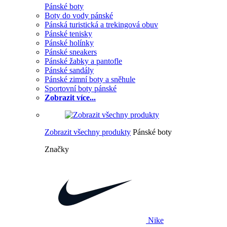
Pánské boty
Boty do vody pánské
Pánská turistická a trekingová obuv
Pánské tenisky
Pánské holínky
Pánské sneakers
Pánské žabky a pantofle
Pánské sandály
Pánské zimní boty a sněhule
Sportovní boty pánské
Zobrazit více...
Zobrazit všechny produkty
Pánské boty
Značky
Nike