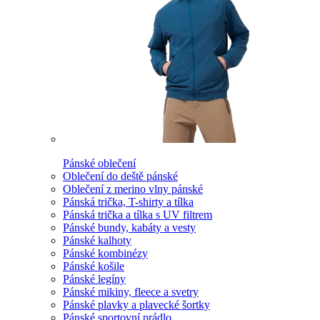
Pánské oblečení
Oblečení do deště pánské
Oblečení z merino vlny pánské
Pánská trička, T-shirty a tílka
Pánská trička a tílka s UV filtrem
Pánské bundy, kabáty a vesty
Pánské kalhoty
Pánské kombinézy
Pánské košile
Pánské legíny
Pánské mikiny, fleece a svetry
Pánské plavky a plavecké šortky
Pánské sportovní prádlo