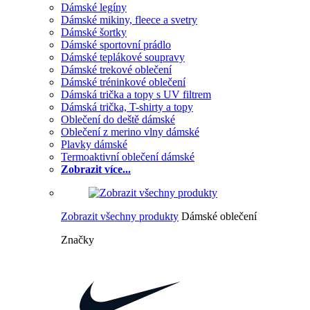
Dámské legíny
Dámské mikiny, fleece a svetry
Dámské šortky
Dámské sportovní prádlo
Dámské teplákové soupravy
Dámské trekové oblečení
Dámské tréninkové oblečení
Dámská trička a topy s UV filtrem
Dámská trička, T-shirty a topy
Oblečení do deště dámské
Oblečení z merino vlny dámské
Plavky dámské
Termoaktivní oblečení dámské
Zobrazit více...
Zobrazit všechny produkty
Dámské oblečení
Značky