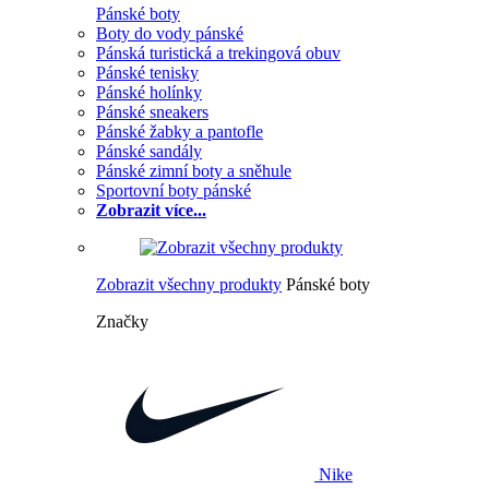
Pánské boty
Boty do vody pánské
Pánská turistická a trekingová obuv
Pánské tenisky
Pánské holínky
Pánské sneakers
Pánské žabky a pantofle
Pánské sandály
Pánské zimní boty a sněhule
Sportovní boty pánské
Zobrazit více...
Zobrazit všechny produkty
Pánské boty
Značky
Nike