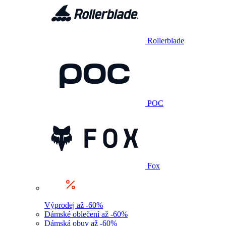
Rollerblade
POC
Fox
Výprodej až -60%
Dámské oblečení až -60%
Dámská obuv až -60%