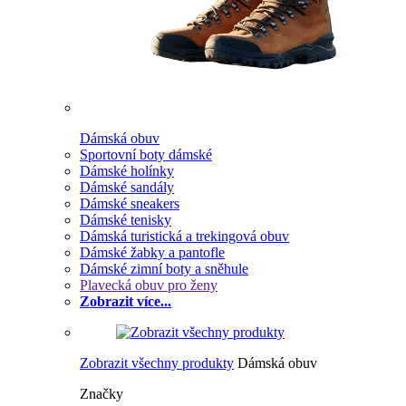
Dámská obuv
Sportovní boty dámské
Dámské holínky
Dámské sandály
Dámské sneakers
Dámské tenisky
Dámská turistická a trekingová obuv
Dámské žabky a pantofle
Dámské zimní boty a sněhule
Plavecká obuv pro ženy
Zobrazit více...
Zobrazit všechny produkty
Dámská obuv
Značky