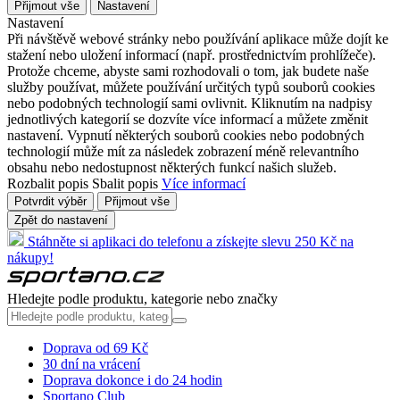
Přijmout vše
Nastavení
Nastavení
Při návštěvě webové stránky nebo používání aplikace může dojít ke
stažení nebo uložení informací (např. prostřednictvím prohlížeče).
Protože chceme, abyste sami rozhodovali o tom, jak budete naše
služby používat, můžete používání určitých typů souborů cookies
nebo podobných technologií sami ovlivnit. Kliknutím na nadpisy
jednotlivých kategorií se dozvíte více informací a můžete změnit
nastavení. Vypnutí některých souborů cookies nebo podobných
technologií může mít za následek zobrazení méně relevantního
obsahu nebo nedostupnost některých funkcí našich služeb.
Rozbalit popis
Sbalit popis
Více informací
Potvrdit výběr
Přijmout vše
Zpět do nastavení
Stáhněte si aplikaci do telefonu a získejte slevu 250 Kč na
nákupy!
Hledejte podle produktu, kategorie nebo značky
Doprava od 69 Kč
30 dní na vrácení
Doprava dokonce i do 24 hodin
Sportano Club