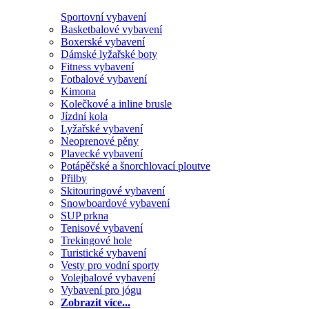
Sportovní vybavení
Basketbalové vybavení
Boxerské vybavení
Dámské lyžařské boty
Fitness vybavení
Fotbalové vybavení
Kimona
Kolečkové a inline brusle
Jízdní kola
Lyžařské vybavení
Neoprenové pěny
Plavecké vybavení
Potápěčské a šnorchlovací ploutve
Přilby
Skitouringové vybavení
Snowboardové vybavení
SUP prkna
Tenisové vybavení
Trekingové hole
Turistické vybavení
Vesty pro vodní sporty
Volejbalové vybavení
Vybavení pro jógu
Zobrazit více...