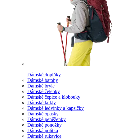
Dámské doplňky
Dámské batohy
Dámské brýle
Dámské čelenky
Dámské čepice a klobouky
Dámské kukly
Dámské ledvinky a kapsičky
Dámské opasky
Dámské peněženky
Dámské ponožky
Dámská potítka
Dámské rukavice