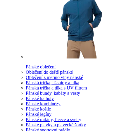
Pánské oblečení
Oblečení do deště pánské
Oblečení z merino vlny pánské
Pánská trička, T-shirty a tílka
Pánská trička a tílka s UV filtrem
Pánské bundy, kabáty a vesty
Pánské kalhoty
Pánské kombinézy
Pánské košile
Pánské legíny
Pánské mikiny, fleece a svetry
Pánské plavky a plavecké šortky
Pánské sportovní prádlo