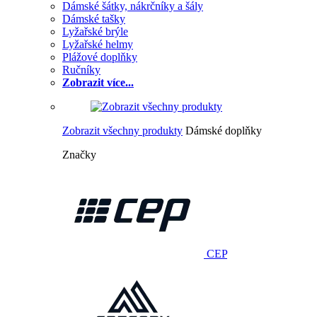
Dámské šátky, nákrčníky a šály
Dámské tašky
Lyžařské brýle
Lyžařské helmy
Plážové doplňky
Ručníky
Zobrazit více...
Zobrazit všechny produkty
Dámské doplňky
Značky
CEP