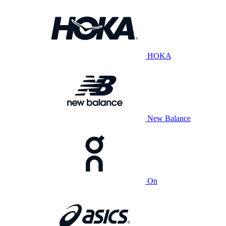
HOKA
New Balance
On