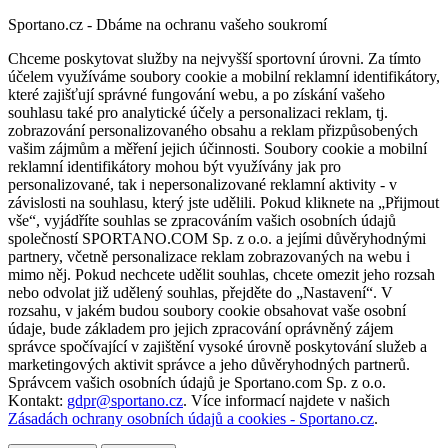
Sportano.cz - Dbáme na ochranu vašeho soukromí
Chceme poskytovat služby na nejvyšší sportovní úrovni. Za tímto
účelem využíváme soubory cookie a mobilní reklamní identifikátory,
které zajišťují správné fungování webu, a po získání vašeho
souhlasu také pro analytické účely a personalizaci reklam, tj.
zobrazování personalizovaného obsahu a reklam přizpůsobených
vašim zájmům a měření jejich účinnosti. Soubory cookie a mobilní
reklamní identifikátory mohou být využívány jak pro
personalizované, tak i nepersonalizované reklamní aktivity - v
závislosti na souhlasu, který jste udělili. Pokud kliknete na „Přijmout
vše“, vyjádříte souhlas se zpracováním vašich osobních údajů
společností SPORTANO.COM Sp. z o.o. a jejími důvěryhodnými
partnery, včetně personalizace reklam zobrazovaných na webu i
mimo něj. Pokud nechcete udělit souhlas, chcete omezit jeho rozsah
nebo odvolat již udělený souhlas, přejděte do „Nastavení“. V
rozsahu, v jakém budou soubory cookie obsahovat vaše osobní
údaje, bude základem pro jejich zpracování oprávněný zájem
správce spočívající v zajištění vysoké úrovně poskytování služeb a
marketingových aktivit správce a jeho důvěryhodných partnerů.
Správcem vašich osobních údajů je Sportano.com Sp. z o.o.
Kontakt:
gdpr@sportano.cz
. Více informací najdete v našich
Zásadách ochrany osobních údajů a cookies - Sportano.cz
.