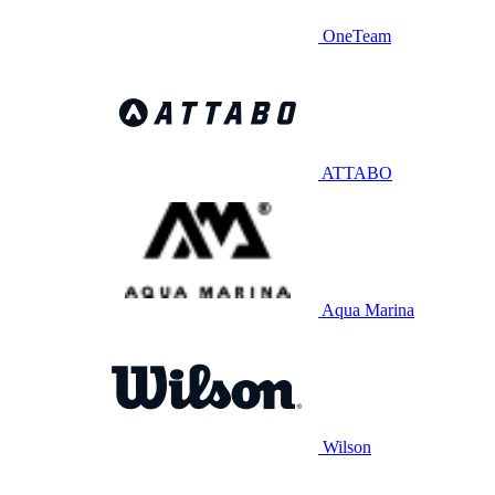
OneTeam
ATTABO
Aqua Marina
Wilson