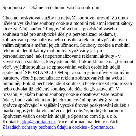
Sportano.cz - Dbáme na ochranu vašeho soukromí
Chceme poskytovat služby na nejvyšší sportovní úrovni. Za tímto
účelem využíváme soubory cookie a mobilní reklamní identifikátory,
které zajišťují správné fungování webu, a po získání vašeho
souhlasu také pro analytické účely a personalizaci reklam, tj.
zobrazování personalizovaného obsahu a reklam přizpůsobených
vašim zájmům a měření jejich účinnosti. Soubory cookie a mobilní
reklamní identifikátory mohou být využívány jak pro
personalizované, tak i nepersonalizované reklamní aktivity - v
závislosti na souhlasu, který jste udělili. Pokud kliknete na „Přijmout
vše“, vyjádříte souhlas se zpracováním vašich osobních údajů
společností SPORTANO.COM Sp. z o.o. a jejími důvěryhodnými
partnery, včetně personalizace reklam zobrazovaných na webu i
mimo něj. Pokud nechcete udělit souhlas, chcete omezit jeho rozsah
nebo odvolat již udělený souhlas, přejděte do „Nastavení“. V
rozsahu, v jakém budou soubory cookie obsahovat vaše osobní
údaje, bude základem pro jejich zpracování oprávněný zájem
správce spočívající v zajištění vysoké úrovně poskytování služeb a
marketingových aktivit správce a jeho důvěryhodných partnerů.
Správcem vašich osobních údajů je Sportano.com Sp. z o.o.
Kontakt:
gdpr@sportano.cz
. Více informací najdete v našich
Zásadách ochrany osobních údajů a cookies - Sportano.cz
.