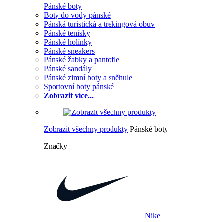
Pánské boty
Boty do vody pánské
Pánská turistická a trekingová obuv
Pánské tenisky
Pánské holínky
Pánské sneakers
Pánské žabky a pantofle
Pánské sandály
Pánské zimní boty a sněhule
Sportovní boty pánské
Zobrazit více...
Zobrazit všechny produkty
Pánské boty
Značky
Nike