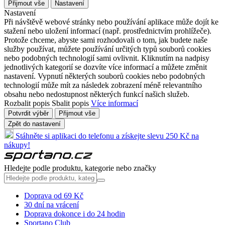
Přijmout vše
Nastavení
Nastavení
Při návštěvě webové stránky nebo používání aplikace může dojít ke
stažení nebo uložení informací (např. prostřednictvím prohlížeče).
Protože chceme, abyste sami rozhodovali o tom, jak budete naše
služby používat, můžete používání určitých typů souborů cookies
nebo podobných technologií sami ovlivnit. Kliknutím na nadpisy
jednotlivých kategorií se dozvíte více informací a můžete změnit
nastavení. Vypnutí některých souborů cookies nebo podobných
technologií může mít za následek zobrazení méně relevantního
obsahu nebo nedostupnost některých funkcí našich služeb.
Rozbalit popis
Sbalit popis
Více informací
Potvrdit výběr
Přijmout vše
Zpět do nastavení
Stáhněte si aplikaci do telefonu a získejte slevu 250 Kč na
nákupy!
Hledejte podle produktu, kategorie nebo značky
Doprava od 69 Kč
30 dní na vrácení
Doprava dokonce i do 24 hodin
Sportano Club