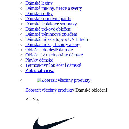
Dámské legíny
Dámské mikiny, fleece a svetry
Dámské šortky
Dámské sportovní prádlo
Dámské teplákové soupravy
Dámské trekové oblečení
Dámské tréninkové oblečení
Dámská trička a topy s UV filtrem
Dámská trička, T-shirty a topy
Oblečení do deště dámské
Oblečení z merino vlny dámské
Plavky dámské
Termoaktivní oblečení dámské
Zobrazit více...
Zobrazit všechny produkty
Dámské oblečení
Značky