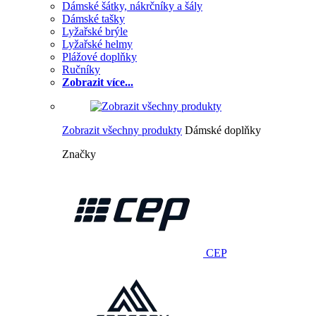
Dámské šátky, nákrčníky a šály
Dámské tašky
Lyžařské brýle
Lyžařské helmy
Plážové doplňky
Ručníky
Zobrazit více...
Zobrazit všechny produkty
Dámské doplňky
Značky
CEP