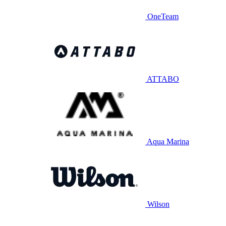
OneTeam
ATTABO
Aqua Marina
Wilson