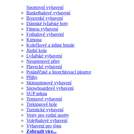
Sportovní vybavení
Basketbalové vybavení
Boxerské vybavení
Dámské lyžařské boty
Fitness vybavení
Fotbalové vybavení
Kimona
Kolečkové a inline brusle
Jízdní kola
Lyžařské vybavení
Neoprenové pěny
Plavecké vybavení
Potápěčské a šnorchlovací ploutve
Přilby
Skitouringové vybavení
Snowboardové vybavení
SUP prkna
Tenisové vybavení
Trekingové hole
Turistické vybavení
Vesty pro vodní sporty
Volejbalové vybavení
Vybavení pro jógu
Zobrazit více...