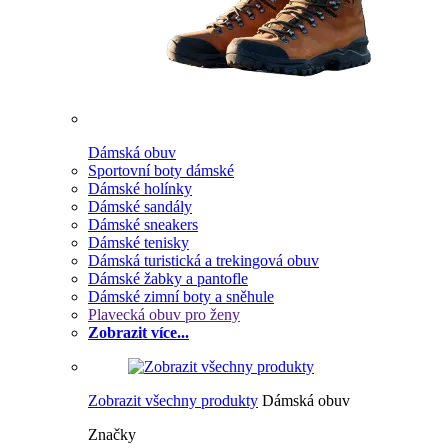
Dámská obuv
Sportovní boty dámské
Dámské holínky
Dámské sandály
Dámské sneakers
Dámské tenisky
Dámská turistická a trekingová obuv
Dámské žabky a pantofle
Dámské zimní boty a sněhule
Plavecká obuv pro ženy
Zobrazit více...
Zobrazit všechny produkty
Dámská obuv
Značky