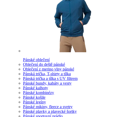
Pánské oblečení
Oblečení do deště pánské
Oblečení z merino vlny pánské
Pánská trička, T-shirty a tílka
Pánská trička a tílka s UV filtrem
Pánské bundy, kabáty a vesty
Pánské kalhoty
Pánské kombinézy
Pánské košile
Pánské legíny
Pánské mikiny, fleece a svetry
Pánské plavky a plavecké šortky
Pánské sportovní prádlo