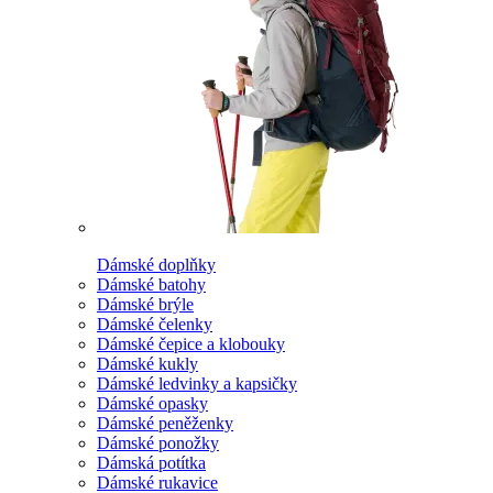
Dámské doplňky
Dámské batohy
Dámské brýle
Dámské čelenky
Dámské čepice a klobouky
Dámské kukly
Dámské ledvinky a kapsičky
Dámské opasky
Dámské peněženky
Dámské ponožky
Dámská potítka
Dámské rukavice