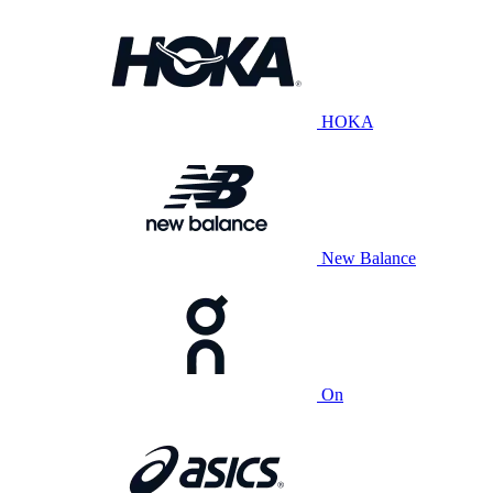
HOKA
New Balance
On