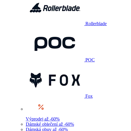
Rollerblade
POC
Fox
Výprodej až -60%
Dámské oblečení až -60%
Dámská obuv až -60%