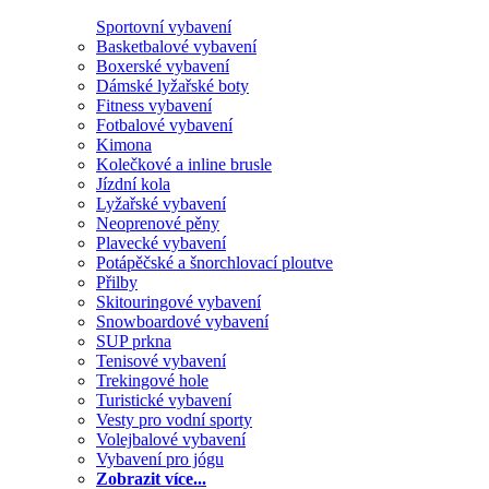
Sportovní vybavení
Basketbalové vybavení
Boxerské vybavení
Dámské lyžařské boty
Fitness vybavení
Fotbalové vybavení
Kimona
Kolečkové a inline brusle
Jízdní kola
Lyžařské vybavení
Neoprenové pěny
Plavecké vybavení
Potápěčské a šnorchlovací ploutve
Přilby
Skitouringové vybavení
Snowboardové vybavení
SUP prkna
Tenisové vybavení
Trekingové hole
Turistické vybavení
Vesty pro vodní sporty
Volejbalové vybavení
Vybavení pro jógu
Zobrazit více...