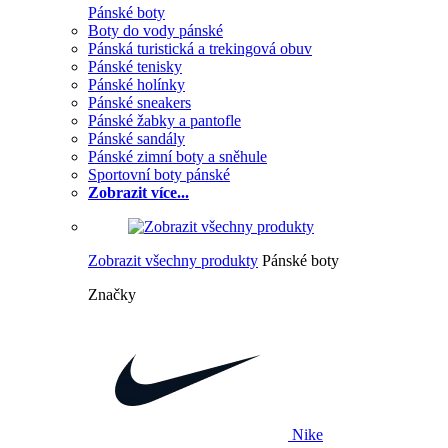
Pánské boty
Boty do vody pánské
Pánská turistická a trekingová obuv
Pánské tenisky
Pánské holínky
Pánské sneakers
Pánské žabky a pantofle
Pánské sandály
Pánské zimní boty a sněhule
Sportovní boty pánské
Zobrazit více...
Zobrazit všechny produkty
Pánské boty
Značky
Nike