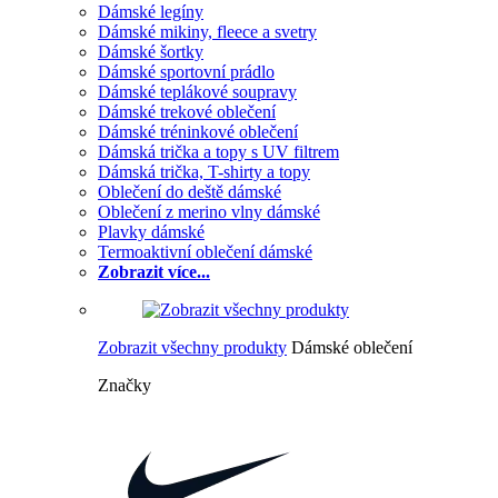
Dámské legíny
Dámské mikiny, fleece a svetry
Dámské šortky
Dámské sportovní prádlo
Dámské teplákové soupravy
Dámské trekové oblečení
Dámské tréninkové oblečení
Dámská trička a topy s UV filtrem
Dámská trička, T-shirty a topy
Oblečení do deště dámské
Oblečení z merino vlny dámské
Plavky dámské
Termoaktivní oblečení dámské
Zobrazit více...
Zobrazit všechny produkty
Dámské oblečení
Značky