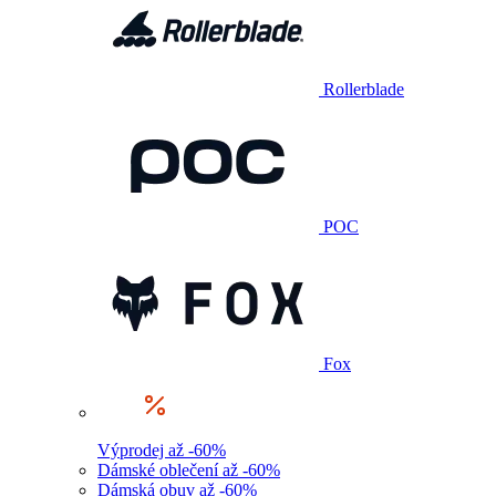
Rollerblade
POC
Fox
Výprodej až -60%
Dámské oblečení až -60%
Dámská obuv až -60%