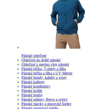
Pánské oblečení
Oblečení do deště pánské
Oblečení z merino vlny pánské
Pánská trička, T-shirty a tílka
Pánská trička a tílka s UV filtrem
Pánské bundy, kabáty a vesty
Pánské kalhoty
Pánské kombinézy
Pánské košile
Pánské legíny
Pánské mikiny, fleece a svetry
Pánské plavky a plavecké šortky
Pánské sportovní prádlo