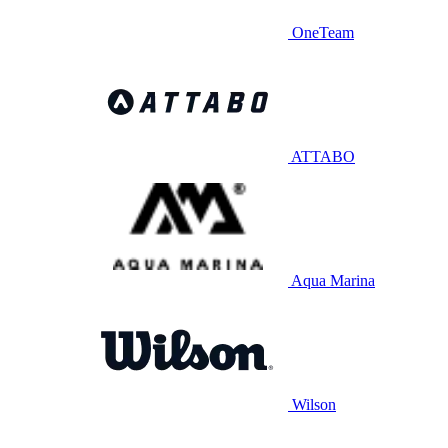
OneTeam
ATTABO
Aqua Marina
Wilson