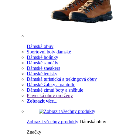
Dámská obuv
Sportovní boty dámské
Dámské holínky
Dámské sandály
Dámské sneakers
Dámské tenisky
Dámská turistická a trekingová obuv
Dámské žabky a pantofle
Dámské zimní boty a sněhule
Plavecká obuv pro ženy
Zobrazit více...
Zobrazit všechny produkty
Dámská obuv
Značky