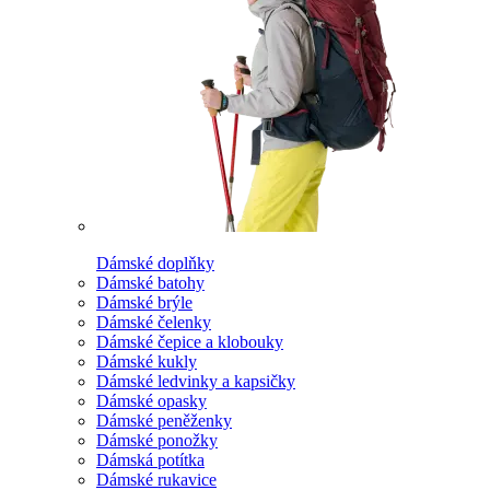
Dámské doplňky
Dámské batohy
Dámské brýle
Dámské čelenky
Dámské čepice a klobouky
Dámské kukly
Dámské ledvinky a kapsičky
Dámské opasky
Dámské peněženky
Dámské ponožky
Dámská potítka
Dámské rukavice