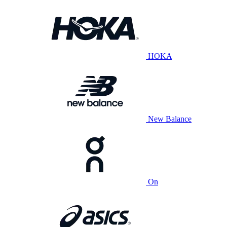
HOKA
New Balance
On