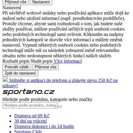
Přijmout vše
Nastavení
Nastavení
Při návštěvě webové stránky nebo používání aplikace může dojít ke
stažení nebo uložení informací (např. prostřednictvím prohlížeče).
Protože chceme, abyste sami rozhodovali o tom, jak budete naše
služby používat, můžete používání určitých typů souborů cookies
nebo podobných technologií sami ovlivnit. Kliknutím na nadpisy
jednotlivých kategorií se dozvíte více informací a můžete změnit
nastavení. Vypnutí některých souborů cookies nebo podobných
technologií může mít za následek zobrazení méně relevantního
obsahu nebo nedostupnost některých funkcí našich služeb.
Rozbalit popis
Sbalit popis
Více informací
Potvrdit výběr
Přijmout vše
Zpět do nastavení
Stáhněte si aplikaci do telefonu a získejte slevu 250 Kč na
nákupy!
Hledejte podle produktu, kategorie nebo značky
Doprava od 69 Kč
30 dní na vrácení
Doprava dokonce i do 24 hodin
Sportano Club