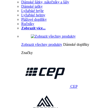
Dámské šátky, nákrčníky a šály
Dámské tašky
Lyžařské brýle
Lyžařské helmy
Plážové doplňky
Ručníky
Zobrazit více...
Zobrazit všechny produkty
Dámské doplňky
Značky
CEP