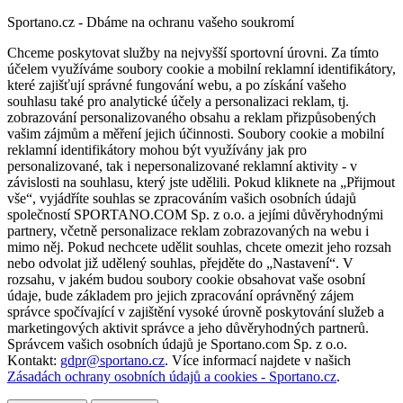
Sportano.cz - Dbáme na ochranu vašeho soukromí
Chceme poskytovat služby na nejvyšší sportovní úrovni. Za tímto
účelem využíváme soubory cookie a mobilní reklamní identifikátory,
které zajišťují správné fungování webu, a po získání vašeho
souhlasu také pro analytické účely a personalizaci reklam, tj.
zobrazování personalizovaného obsahu a reklam přizpůsobených
vašim zájmům a měření jejich účinnosti. Soubory cookie a mobilní
reklamní identifikátory mohou být využívány jak pro
personalizované, tak i nepersonalizované reklamní aktivity - v
závislosti na souhlasu, který jste udělili. Pokud kliknete na „Přijmout
vše“, vyjádříte souhlas se zpracováním vašich osobních údajů
společností SPORTANO.COM Sp. z o.o. a jejími důvěryhodnými
partnery, včetně personalizace reklam zobrazovaných na webu i
mimo něj. Pokud nechcete udělit souhlas, chcete omezit jeho rozsah
nebo odvolat již udělený souhlas, přejděte do „Nastavení“. V
rozsahu, v jakém budou soubory cookie obsahovat vaše osobní
údaje, bude základem pro jejich zpracování oprávněný zájem
správce spočívající v zajištění vysoké úrovně poskytování služeb a
marketingových aktivit správce a jeho důvěryhodných partnerů.
Správcem vašich osobních údajů je Sportano.com Sp. z o.o.
Kontakt:
gdpr@sportano.cz
. Více informací najdete v našich
Zásadách ochrany osobních údajů a cookies - Sportano.cz
.