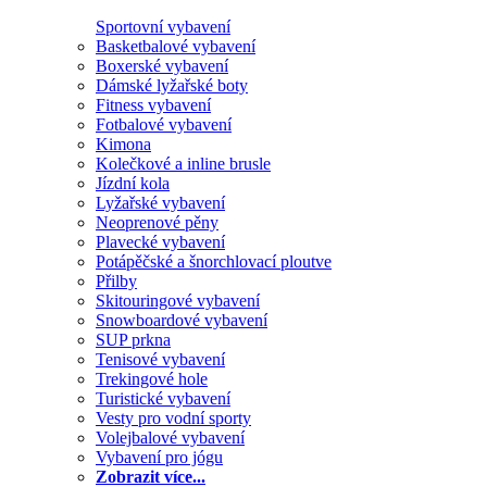
Sportovní vybavení
Basketbalové vybavení
Boxerské vybavení
Dámské lyžařské boty
Fitness vybavení
Fotbalové vybavení
Kimona
Kolečkové a inline brusle
Jízdní kola
Lyžařské vybavení
Neoprenové pěny
Plavecké vybavení
Potápěčské a šnorchlovací ploutve
Přilby
Skitouringové vybavení
Snowboardové vybavení
SUP prkna
Tenisové vybavení
Trekingové hole
Turistické vybavení
Vesty pro vodní sporty
Volejbalové vybavení
Vybavení pro jógu
Zobrazit více...