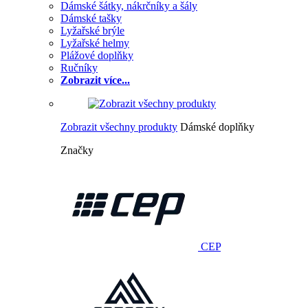
Dámské šátky, nákrčníky a šály
Dámské tašky
Lyžařské brýle
Lyžařské helmy
Plážové doplňky
Ručníky
Zobrazit více...
Zobrazit všechny produkty
Dámské doplňky
Značky
CEP