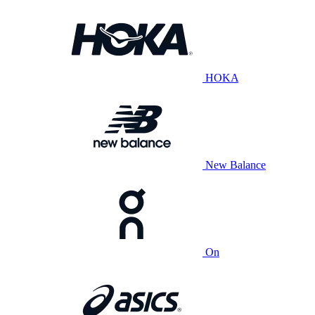
HOKA
New Balance
On