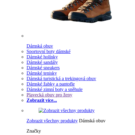
Dámská obuv
Sportovní boty dámské
Dámské holínky
Dámské sandály
Dámské sneakers
Dámské tenisky
Dámská turistická a trekingová obuv
Dámské žabky a pantofle
Dámské zimní boty a sněhule
Plavecká obuv pro ženy
Zobrazit více...
Zobrazit všechny produkty
Dámská obuv
Značky