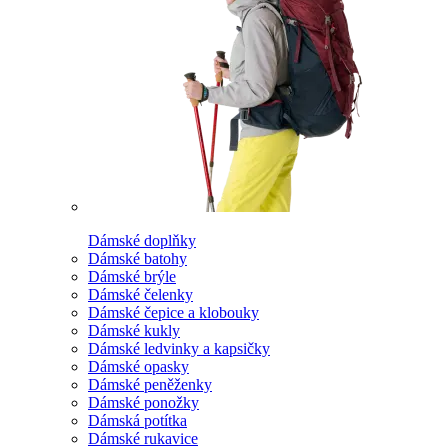
Dámské doplňky
Dámské batohy
Dámské brýle
Dámské čelenky
Dámské čepice a klobouky
Dámské kukly
Dámské ledvinky a kapsičky
Dámské opasky
Dámské peněženky
Dámské ponožky
Dámská potítka
Dámské rukavice