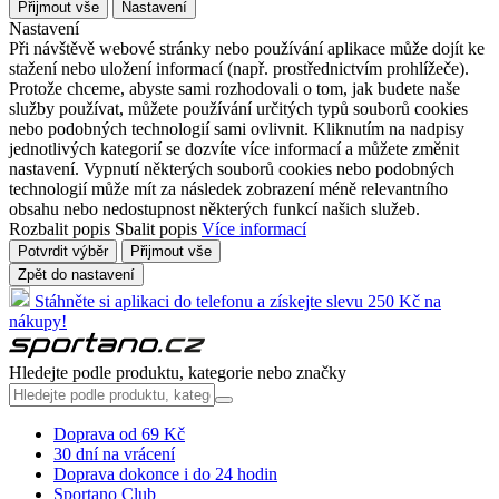
Přijmout vše
Nastavení
Nastavení
Při návštěvě webové stránky nebo používání aplikace může dojít ke
stažení nebo uložení informací (např. prostřednictvím prohlížeče).
Protože chceme, abyste sami rozhodovali o tom, jak budete naše
služby používat, můžete používání určitých typů souborů cookies
nebo podobných technologií sami ovlivnit. Kliknutím na nadpisy
jednotlivých kategorií se dozvíte více informací a můžete změnit
nastavení. Vypnutí některých souborů cookies nebo podobných
technologií může mít za následek zobrazení méně relevantního
obsahu nebo nedostupnost některých funkcí našich služeb.
Rozbalit popis
Sbalit popis
Více informací
Potvrdit výběr
Přijmout vše
Zpět do nastavení
Stáhněte si aplikaci do telefonu a získejte slevu 250 Kč na
nákupy!
Hledejte podle produktu, kategorie nebo značky
Doprava od 69 Kč
30 dní na vrácení
Doprava dokonce i do 24 hodin
Sportano Club