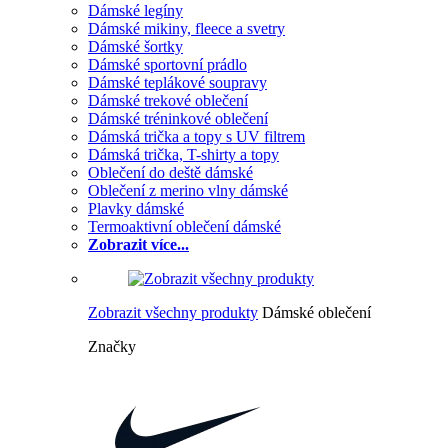
Dámské legíny
Dámské mikiny, fleece a svetry
Dámské šortky
Dámské sportovní prádlo
Dámské teplákové soupravy
Dámské trekové oblečení
Dámské tréninkové oblečení
Dámská trička a topy s UV filtrem
Dámská trička, T-shirty a topy
Oblečení do deště dámské
Oblečení z merino vlny dámské
Plavky dámské
Termoaktivní oblečení dámské
Zobrazit více...
Zobrazit všechny produkty
Dámské oblečení
Značky