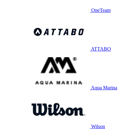
OneTeam
ATTABO
Aqua Marina
Wilson