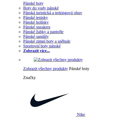
Pánské boty
Boty do vody pánské
Pánská turistická a trekingová obuv
Pánské tenisky
Pánské holínky
Pánské sneakers
Pánské žabky a pantofle
Pánské sandály
Pánské zimní boty a sněhule
Sportovní boty pánské
Zobrazit více...
Zobrazit všechny produkty
Pánské boty
Značky
Nike