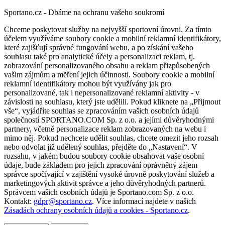
Sportano.cz - Dbáme na ochranu vašeho soukromí
Chceme poskytovat služby na nejvyšší sportovní úrovni. Za tímto
účelem využíváme soubory cookie a mobilní reklamní identifikátory,
které zajišťují správné fungování webu, a po získání vašeho
souhlasu také pro analytické účely a personalizaci reklam, tj.
zobrazování personalizovaného obsahu a reklam přizpůsobených
vašim zájmům a měření jejich účinnosti. Soubory cookie a mobilní
reklamní identifikátory mohou být využívány jak pro
personalizované, tak i nepersonalizované reklamní aktivity - v
závislosti na souhlasu, který jste udělili. Pokud kliknete na „Přijmout
vše“, vyjádříte souhlas se zpracováním vašich osobních údajů
společností SPORTANO.COM Sp. z o.o. a jejími důvěryhodnými
partnery, včetně personalizace reklam zobrazovaných na webu i
mimo něj. Pokud nechcete udělit souhlas, chcete omezit jeho rozsah
nebo odvolat již udělený souhlas, přejděte do „Nastavení“. V
rozsahu, v jakém budou soubory cookie obsahovat vaše osobní
údaje, bude základem pro jejich zpracování oprávněný zájem
správce spočívající v zajištění vysoké úrovně poskytování služeb a
marketingových aktivit správce a jeho důvěryhodných partnerů.
Správcem vašich osobních údajů je Sportano.com Sp. z o.o.
Kontakt:
gdpr@sportano.cz
. Více informací najdete v našich
Zásadách ochrany osobních údajů a cookies - Sportano.cz
.