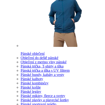
Pánské oblečení
Oblečení do deště pánské
Oblečení z merino vlny pánské
Pánská trička, T-shirty a tílka
Pánská trička a tílka s UV filtrem
Pánské bundy, kabáty a vesty
Pánské kalhoty
Pánské kombinézy
Pánské košile
Pánské legíny
Pánské mikiny, fleece a svetry
Pánské plavky a plavecké šortky
Pánské sportovní prádlo