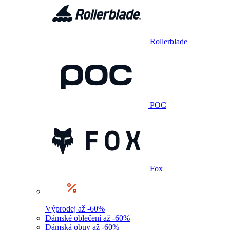
Rollerblade
POC
Fox
Výprodej až -60%
Dámské oblečení až -60%
Dámská obuv až -60%