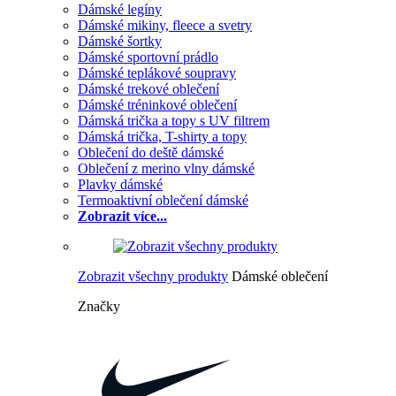
Dámské legíny
Dámské mikiny, fleece a svetry
Dámské šortky
Dámské sportovní prádlo
Dámské teplákové soupravy
Dámské trekové oblečení
Dámské tréninkové oblečení
Dámská trička a topy s UV filtrem
Dámská trička, T-shirty a topy
Oblečení do deště dámské
Oblečení z merino vlny dámské
Plavky dámské
Termoaktivní oblečení dámské
Zobrazit více...
Zobrazit všechny produkty
Dámské oblečení
Značky