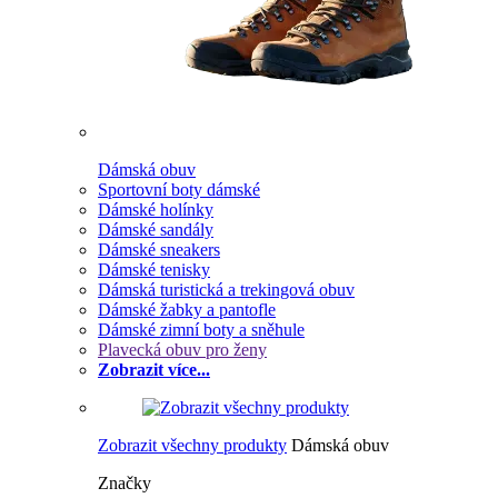
Dámská obuv
Sportovní boty dámské
Dámské holínky
Dámské sandály
Dámské sneakers
Dámské tenisky
Dámská turistická a trekingová obuv
Dámské žabky a pantofle
Dámské zimní boty a sněhule
Plavecká obuv pro ženy
Zobrazit více...
Zobrazit všechny produkty
Dámská obuv
Značky