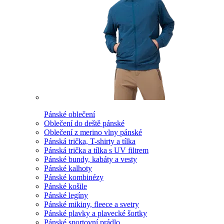
Pánské oblečení
Oblečení do deště pánské
Oblečení z merino vlny pánské
Pánská trička, T-shirty a tílka
Pánská trička a tílka s UV filtrem
Pánské bundy, kabáty a vesty
Pánské kalhoty
Pánské kombinézy
Pánské košile
Pánské legíny
Pánské mikiny, fleece a svetry
Pánské plavky a plavecké šortky
Pánské sportovní prádlo