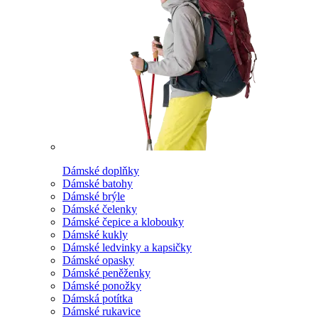
Dámské doplňky
Dámské batohy
Dámské brýle
Dámské čelenky
Dámské čepice a klobouky
Dámské kukly
Dámské ledvinky a kapsičky
Dámské opasky
Dámské peněženky
Dámské ponožky
Dámská potítka
Dámské rukavice