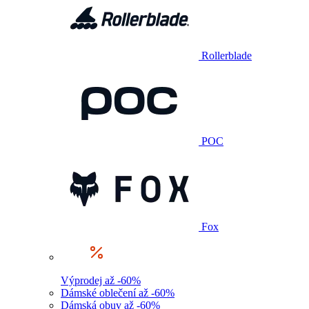
Rollerblade
POC
Fox
Výprodej až -60%
Dámské oblečení až -60%
Dámská obuv až -60%