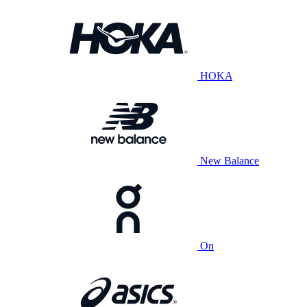
HOKA
New Balance
On