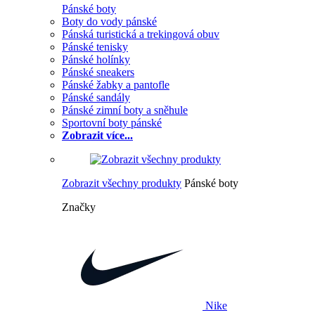
Pánské boty
Boty do vody pánské
Pánská turistická a trekingová obuv
Pánské tenisky
Pánské holínky
Pánské sneakers
Pánské žabky a pantofle
Pánské sandály
Pánské zimní boty a sněhule
Sportovní boty pánské
Zobrazit více...
Zobrazit všechny produkty
Pánské boty
Značky
Nike