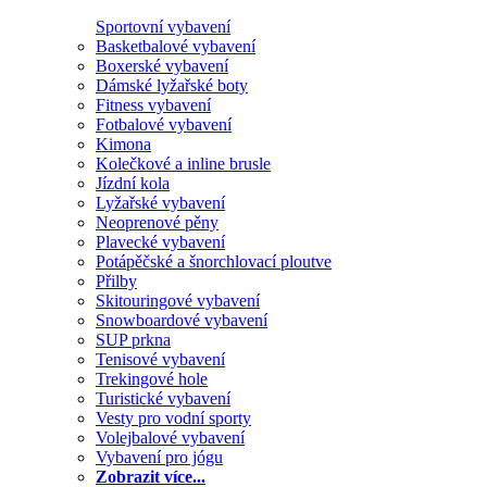
Sportovní vybavení
Basketbalové vybavení
Boxerské vybavení
Dámské lyžařské boty
Fitness vybavení
Fotbalové vybavení
Kimona
Kolečkové a inline brusle
Jízdní kola
Lyžařské vybavení
Neoprenové pěny
Plavecké vybavení
Potápěčské a šnorchlovací ploutve
Přilby
Skitouringové vybavení
Snowboardové vybavení
SUP prkna
Tenisové vybavení
Trekingové hole
Turistické vybavení
Vesty pro vodní sporty
Volejbalové vybavení
Vybavení pro jógu
Zobrazit více...