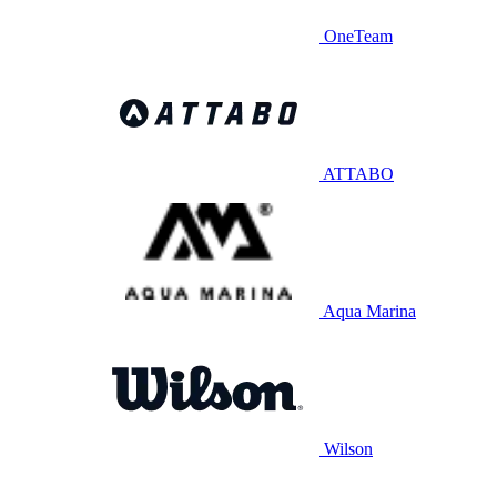
OneTeam
ATTABO
Aqua Marina
Wilson