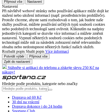
Přijmout vše
Nastavení
Nastavení
Při návštěvě webové stránky nebo používání aplikace může dojít ke
stažení nebo uložení informací (např. prostřednictvím prohlížeče).
Protože chceme, abyste sami rozhodovali o tom, jak budete naše
služby používat, můžete používání určitých typů souborů cookies
nebo podobných technologií sami ovlivnit. Kliknutím na nadpisy
jednotlivých kategorií se dozvíte více informací a můžete změnit
nastavení. Vypnutí některých souborů cookies nebo podobných
technologií může mít za následek zobrazení méně relevantního
obsahu nebo nedostupnost některých funkcí našich služeb.
Rozbalit popis
Sbalit popis
Více informací
Potvrdit výběr
Přijmout vše
Zpět do nastavení
Stáhněte si aplikaci do telefonu a získejte slevu 250 Kč na
nákupy!
Hledejte podle produktu, kategorie nebo značky
Doprava od 69 Kč
30 dní na vrácení
Doprava dokonce i do 24 hodin
Sportano Club