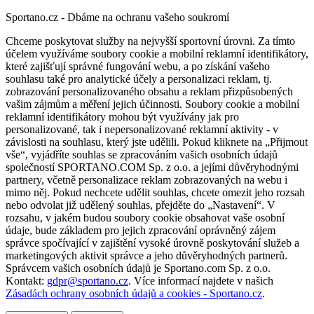
Sportano.cz - Dbáme na ochranu vašeho soukromí
Chceme poskytovat služby na nejvyšší sportovní úrovni. Za tímto
účelem využíváme soubory cookie a mobilní reklamní identifikátory,
které zajišťují správné fungování webu, a po získání vašeho
souhlasu také pro analytické účely a personalizaci reklam, tj.
zobrazování personalizovaného obsahu a reklam přizpůsobených
vašim zájmům a měření jejich účinnosti. Soubory cookie a mobilní
reklamní identifikátory mohou být využívány jak pro
personalizované, tak i nepersonalizované reklamní aktivity - v
závislosti na souhlasu, který jste udělili. Pokud kliknete na „Přijmout
vše“, vyjádříte souhlas se zpracováním vašich osobních údajů
společností SPORTANO.COM Sp. z o.o. a jejími důvěryhodnými
partnery, včetně personalizace reklam zobrazovaných na webu i
mimo něj. Pokud nechcete udělit souhlas, chcete omezit jeho rozsah
nebo odvolat již udělený souhlas, přejděte do „Nastavení“. V
rozsahu, v jakém budou soubory cookie obsahovat vaše osobní
údaje, bude základem pro jejich zpracování oprávněný zájem
správce spočívající v zajištění vysoké úrovně poskytování služeb a
marketingových aktivit správce a jeho důvěryhodných partnerů.
Správcem vašich osobních údajů je Sportano.com Sp. z o.o.
Kontakt:
gdpr@sportano.cz
. Více informací najdete v našich
Zásadách ochrany osobních údajů a cookies - Sportano.cz
.