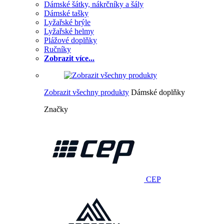
Dámské šátky, nákrčníky a šály
Dámské tašky
Lyžařské brýle
Lyžařské helmy
Plážové doplňky
Ručníky
Zobrazit více...
Zobrazit všechny produkty
Dámské doplňky
Značky
CEP