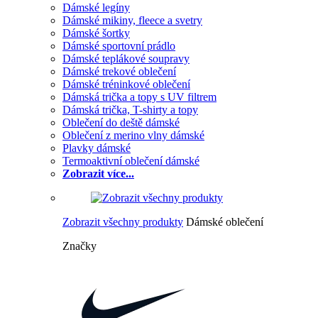
Dámské legíny
Dámské mikiny, fleece a svetry
Dámské šortky
Dámské sportovní prádlo
Dámské teplákové soupravy
Dámské trekové oblečení
Dámské tréninkové oblečení
Dámská trička a topy s UV filtrem
Dámská trička, T-shirty a topy
Oblečení do deště dámské
Oblečení z merino vlny dámské
Plavky dámské
Termoaktivní oblečení dámské
Zobrazit více...
Zobrazit všechny produkty
Dámské oblečení
Značky