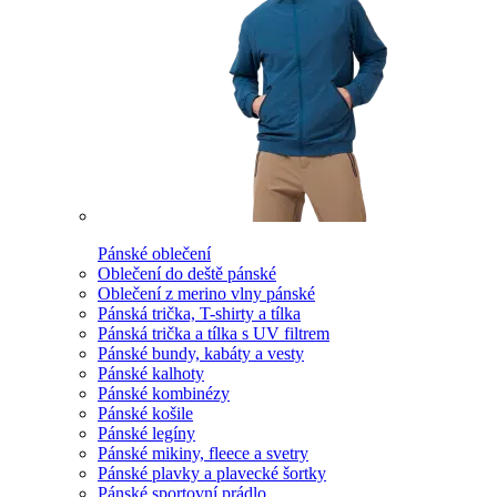
Pánské oblečení
Oblečení do deště pánské
Oblečení z merino vlny pánské
Pánská trička, T-shirty a tílka
Pánská trička a tílka s UV filtrem
Pánské bundy, kabáty a vesty
Pánské kalhoty
Pánské kombinézy
Pánské košile
Pánské legíny
Pánské mikiny, fleece a svetry
Pánské plavky a plavecké šortky
Pánské sportovní prádlo