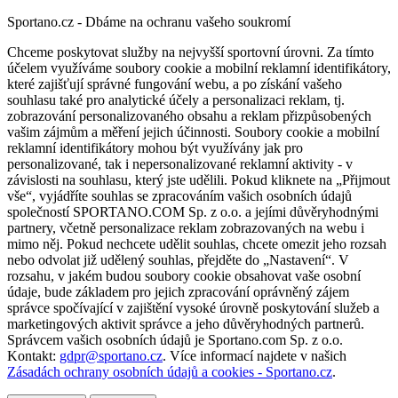
Sportano.cz - Dbáme na ochranu vašeho soukromí
Chceme poskytovat služby na nejvyšší sportovní úrovni. Za tímto
účelem využíváme soubory cookie a mobilní reklamní identifikátory,
které zajišťují správné fungování webu, a po získání vašeho
souhlasu také pro analytické účely a personalizaci reklam, tj.
zobrazování personalizovaného obsahu a reklam přizpůsobených
vašim zájmům a měření jejich účinnosti. Soubory cookie a mobilní
reklamní identifikátory mohou být využívány jak pro
personalizované, tak i nepersonalizované reklamní aktivity - v
závislosti na souhlasu, který jste udělili. Pokud kliknete na „Přijmout
vše“, vyjádříte souhlas se zpracováním vašich osobních údajů
společností SPORTANO.COM Sp. z o.o. a jejími důvěryhodnými
partnery, včetně personalizace reklam zobrazovaných na webu i
mimo něj. Pokud nechcete udělit souhlas, chcete omezit jeho rozsah
nebo odvolat již udělený souhlas, přejděte do „Nastavení“. V
rozsahu, v jakém budou soubory cookie obsahovat vaše osobní
údaje, bude základem pro jejich zpracování oprávněný zájem
správce spočívající v zajištění vysoké úrovně poskytování služeb a
marketingových aktivit správce a jeho důvěryhodných partnerů.
Správcem vašich osobních údajů je Sportano.com Sp. z o.o.
Kontakt:
gdpr@sportano.cz
. Více informací najdete v našich
Zásadách ochrany osobních údajů a cookies - Sportano.cz
.