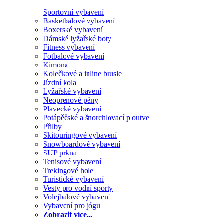
Sportovní vybavení
Basketbalové vybavení
Boxerské vybavení
Dámské lyžařské boty
Fitness vybavení
Fotbalové vybavení
Kimona
Kolečkové a inline brusle
Jízdní kola
Lyžařské vybavení
Neoprenové pěny
Plavecké vybavení
Potápěčské a šnorchlovací ploutve
Přilby
Skitouringové vybavení
Snowboardové vybavení
SUP prkna
Tenisové vybavení
Trekingové hole
Turistické vybavení
Vesty pro vodní sporty
Volejbalové vybavení
Vybavení pro jógu
Zobrazit více...