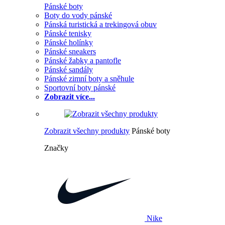
Pánské boty
Boty do vody pánské
Pánská turistická a trekingová obuv
Pánské tenisky
Pánské holínky
Pánské sneakers
Pánské žabky a pantofle
Pánské sandály
Pánské zimní boty a sněhule
Sportovní boty pánské
Zobrazit více...
Zobrazit všechny produkty
Pánské boty
Značky
Nike