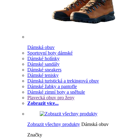
Dámská obuv
Sportovní boty dámské
Dámské holínky
Dámské sandály
Dámské sneakers
Dámské tenisky
Dámská turistická a trekingová obuv
Dámské žabky a pantofle
Dámské zimní boty a sněhule
Plavecká obuv pro ženy
Zobrazit více...
Zobrazit všechny produkty
Dámská obuv
Značky