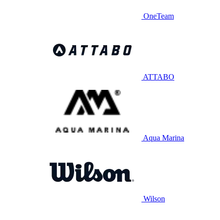
OneTeam
ATTABO
Aqua Marina
Wilson