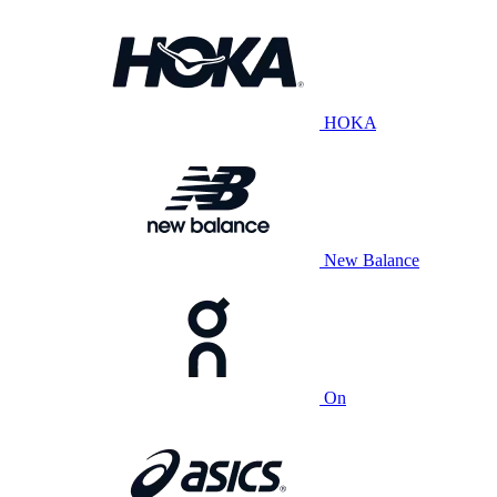
HOKA
New Balance
On