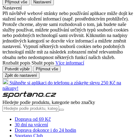
Přijmout vše
Nastavení
Nastavení
Při návštěvě webové stránky nebo používání aplikace může dojít ke
stažení nebo uložení informací (např. prostřednictvím prohlížeče).
Protože chceme, abyste sami rozhodovali o tom, jak budete naše
služby používat, můžete používání určitých typů souborů cookies
nebo podobných technologií sami ovlivnit. Kliknutím na nadpisy
jednotlivých kategorií se dozvíte více informací a můžete změnit
nastavení. Vypnutí některých souborů cookies nebo podobných
technologií může mít za následek zobrazení méně relevantního
obsahu nebo nedostupnost některých funkcí našich služeb.
Rozbalit popis
Sbalit popis
Více informací
Potvrdit výběr
Přijmout vše
Zpět do nastavení
Stáhněte si aplikaci do telefonu a získejte slevu 250 Kč na
nákupy!
Hledejte podle produktu, kategorie nebo značky
Doprava od 69 Kč
30 dní na vrácení
Doprava dokonce i do 24 hodin
Sportano Club