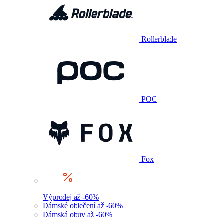
Rollerblade
POC
Fox
Výprodej až -60%
Dámské oblečení až -60%
Dámská obuv až -60%