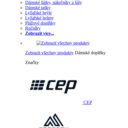
Dámské šátky, nákrčníky a šály
Dámské tašky
Lyžařské brýle
Lyžařské helmy
Plážové doplňky
Ručníky
Zobrazit více...
Zobrazit všechny produkty
Dámské doplňky
Značky
CEP