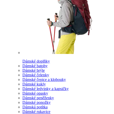
Dámské doplňky
Dámské batohy
Dámské brýle
Dámské čelenky
Dámské čepice a klobouky
Dámské kukly
Dámské ledvinky a kapsičky
Dámské opasky
Dámské peněženky
Dámské ponožky
Dámská potítka
Dámské rukavice