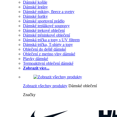
Dámské košile
Dámské legíny
Dámské mikiny, fleece a svetry
Dámské šortky
Dámské sportovní prádlo
Dámské teplákové soupravy
Dámské trekové oblečení
Dámské tréninkové oblečení
Dámská trička a topy s UV filtrem
Dámská trička, T-shirty a topy
Oblečení do deště dámské
Oblečení z merino vlny dámské
Plavky dámské
Termoaktivní oblečení dámské
Zobrazit více...
Zobrazit všechny produkty
Dámské oblečení
Značky