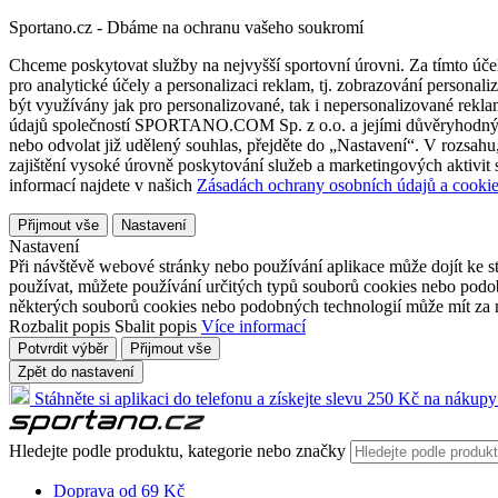
Sportano.cz - Dbáme na ochranu vašeho soukromí
Chceme poskytovat služby na nejvyšší sportovní úrovni. Za tímto účel
pro analytické účely a personalizaci reklam, tj. zobrazování person
být využívány jak pro personalizované, tak i nepersonalizované reklamn
údajů společností SPORTANO.COM Sp. z o.o. a jejími důvěryhodnými 
nebo odvolat již udělený souhlas, přejděte do „Nastavení“. V rozsah
zajištění vysoké úrovně poskytování služeb a marketingových aktivit
informací najdete v našich
Zásadách ochrany osobních údajů a cookie
Přijmout vše
Nastavení
Nastavení
Při návštěvě webové stránky nebo používání aplikace může dojít ke st
používat, můžete používání určitých typů souborů cookies nebo podobn
některých souborů cookies nebo podobných technologií může mít za n
Rozbalit popis
Sbalit popis
Více informací
Potvrdit výběr
Přijmout vše
Zpět do nastavení
Stáhněte si aplikaci do telefonu a získejte slevu 250 Kč na nákupy
Hledejte podle produktu, kategorie nebo značky
Doprava od 69 Kč