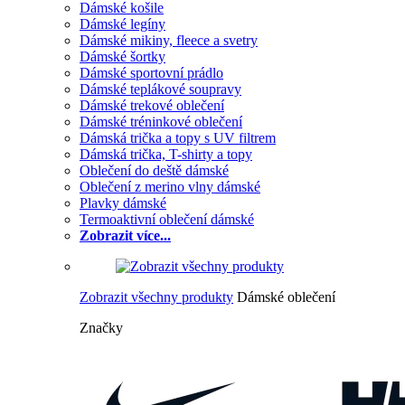
Dámské košile
Dámské legíny
Dámské mikiny, fleece a svetry
Dámské šortky
Dámské sportovní prádlo
Dámské teplákové soupravy
Dámské trekové oblečení
Dámské tréninkové oblečení
Dámská trička a topy s UV filtrem
Dámská trička, T-shirty a topy
Oblečení do deště dámské
Oblečení z merino vlny dámské
Plavky dámské
Termoaktivní oblečení dámské
Zobrazit více...
Zobrazit všechny produkty
Dámské oblečení
Značky