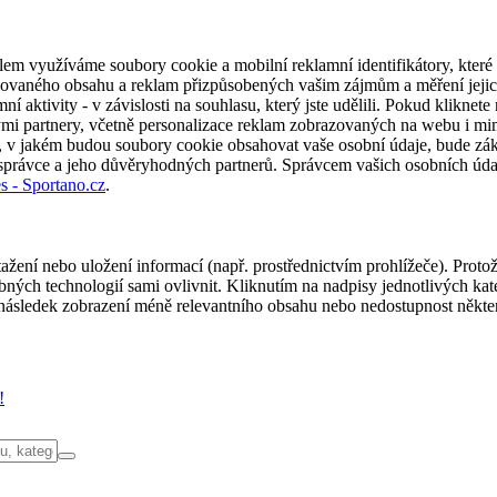
em využíváme soubory cookie a mobilní reklamní identifikátory, které 
alizovaného obsahu a reklam přizpůsobených vašim zájmům a měření jeji
í aktivity - v závislosti na souhlasu, který jste udělili. Pokud kliknet
partnery, včetně personalizace reklam zobrazovaných na webu i mimo 
u, v jakém budou soubory cookie obsahovat vaše osobní údaje, bude zák
 správce a jeho důvěryhodných partnerů. Správcem vašich osobních úda
s - Sportano.cz
.
ažení nebo uložení informací (např. prostřednictvím prohlížeče). Proto
ých technologií sami ovlivnit. Kliknutím na nadpisy jednotlivých kate
ásledek zobrazení méně relevantního obsahu nebo nedostupnost někter
!