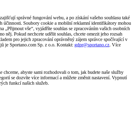
zajišťují správné fungování webu, a po získání vašeho souhlasu také
ch účinnosti. Soubory cookie a mobilní reklamní identifikátory mohou
e na „Přijmout vše“, vyjádříte souhlas se zpracováním vašich osobních
něj. Pokud nechcete udělit souhlas, chcete omezit jeho rozsah
ladem pro jejich zpracování oprávněný zájem správce spočívající v
jů je Sportano.com Sp. z o.o. Kontakt:
gdpr@sportano.cz
. Více
že chceme, abyste sami rozhodovali o tom, jak budete naše služby
gorií se dozvíte více informací a můžete změnit nastavení. Vypnutí
ých funkcí našich služeb.