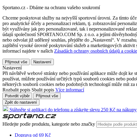
Sportano.cz - Dbáme na ochranu vašeho soukromí
Chceme poskytovat služby na nejvyšší sportovní úrovni. Za tímto účel
pro analytické účely a personalizaci reklam, tj. zobrazování person
být využívány jak pro personalizované, tak i nepersonalizované reklamn
údajů společností SPORTANO.COM Sp. z o.o. a jejími důvěryhodnými 
nebo odvolat již udělený souhlas, přejděte do „Nastavení“. V rozsah
zajištění vysoké úrovně poskytování služeb a marketingových aktivit
informací najdete v našich
Zásadách ochrany osobních údajů a cookie
Přijmout vše
Nastavení
Nastavení
Při návštěvě webové stránky nebo používání aplikace může dojít ke st
používat, můžete používání určitých typů souborů cookies nebo podobn
některých souborů cookies nebo podobných technologií může mít za n
Rozbalit popis
Sbalit popis
Více informací
Potvrdit výběr
Přijmout vše
Zpět do nastavení
Stáhněte si aplikaci do telefonu a získejte slevu 250 Kč na nákupy
Hledejte podle produktu, kategorie nebo značky
Doprava od 69 Kč