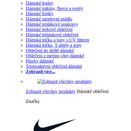
Dámské legíny
Dámské mikiny, fleece a svetry
Dámské šortky
Dámské sportovní prádlo
Dámské teplákové soupravy
Dámské trekové oblečení
Dámské tréninkové oblečení
Dámská trička a topy s UV filtrem
Dámská trička, T-shirty a topy
Oblečení do deště dámské
Oblečení z merino vlny dámské
Plavky dámské
Termoaktivní oblečení dámské
Zobrazit více...
Zobrazit všechny produkty
Dámské oblečení
Značky