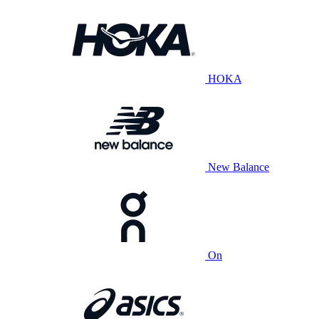
HOKA
New Balance
On