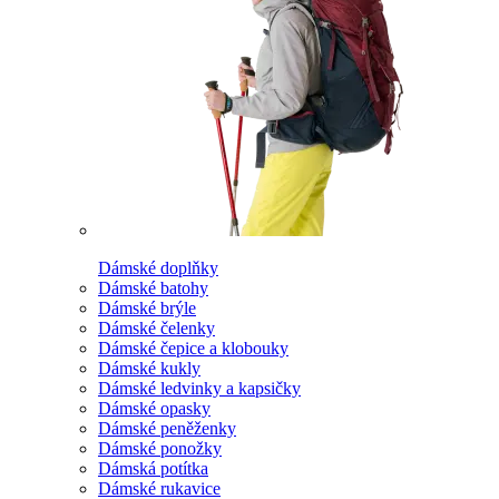
Dámské doplňky
Dámské batohy
Dámské brýle
Dámské čelenky
Dámské čepice a klobouky
Dámské kukly
Dámské ledvinky a kapsičky
Dámské opasky
Dámské peněženky
Dámské ponožky
Dámská potítka
Dámské rukavice