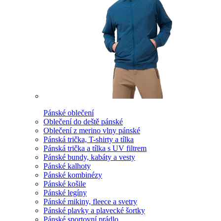
Pánské oblečení
Oblečení do deště pánské
Oblečení z merino vlny pánské
Pánská trička, T-shirty a tílka
Pánská trička a tílka s UV filtrem
Pánské bundy, kabáty a vesty
Pánské kalhoty
Pánské kombinézy
Pánské košile
Pánské legíny
Pánské mikiny, fleece a svetry
Pánské plavky a plavecké šortky
Pánské sportovní prádlo