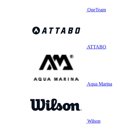
OneTeam
ATTABO
Aqua Marina
Wilson