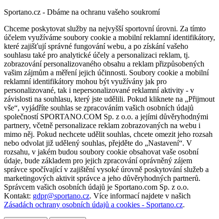
Sportano.cz - Dbáme na ochranu vašeho soukromí
Chceme poskytovat služby na nejvyšší sportovní úrovni. Za tímto
účelem využíváme soubory cookie a mobilní reklamní identifikátory,
které zajišťují správné fungování webu, a po získání vašeho
souhlasu také pro analytické účely a personalizaci reklam, tj.
zobrazování personalizovaného obsahu a reklam přizpůsobených
vašim zájmům a měření jejich účinnosti. Soubory cookie a mobilní
reklamní identifikátory mohou být využívány jak pro
personalizované, tak i nepersonalizované reklamní aktivity - v
závislosti na souhlasu, který jste udělili. Pokud kliknete na „Přijmout
vše“, vyjádříte souhlas se zpracováním vašich osobních údajů
společností SPORTANO.COM Sp. z o.o. a jejími důvěryhodnými
partnery, včetně personalizace reklam zobrazovaných na webu i
mimo něj. Pokud nechcete udělit souhlas, chcete omezit jeho rozsah
nebo odvolat již udělený souhlas, přejděte do „Nastavení“. V
rozsahu, v jakém budou soubory cookie obsahovat vaše osobní
údaje, bude základem pro jejich zpracování oprávněný zájem
správce spočívající v zajištění vysoké úrovně poskytování služeb a
marketingových aktivit správce a jeho důvěryhodných partnerů.
Správcem vašich osobních údajů je Sportano.com Sp. z o.o.
Kontakt:
gdpr@sportano.cz
. Více informací najdete v našich
Zásadách ochrany osobních údajů a cookies - Sportano.cz
.