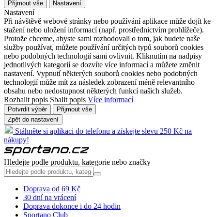
Přijmout vše
Nastavení
Nastavení
Při návštěvě webové stránky nebo používání aplikace může dojít ke
stažení nebo uložení informací (např. prostřednictvím prohlížeče).
Protože chceme, abyste sami rozhodovali o tom, jak budete naše
služby používat, můžete používání určitých typů souborů cookies
nebo podobných technologií sami ovlivnit. Kliknutím na nadpisy
jednotlivých kategorií se dozvíte více informací a můžete změnit
nastavení. Vypnutí některých souborů cookies nebo podobných
technologií může mít za následek zobrazení méně relevantního
obsahu nebo nedostupnost některých funkcí našich služeb.
Rozbalit popis
Sbalit popis
Více informací
Potvrdit výběr
Přijmout vše
Zpět do nastavení
Stáhněte si aplikaci do telefonu a získejte slevu 250 Kč na
nákupy!
Hledejte podle produktu, kategorie nebo značky
Doprava od 69 Kč
30 dní na vrácení
Doprava dokonce i do 24 hodin
Sportano Club