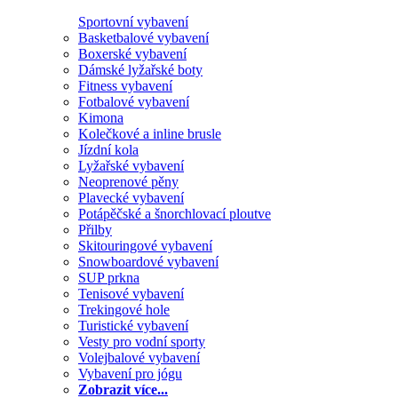
Sportovní vybavení
Basketbalové vybavení
Boxerské vybavení
Dámské lyžařské boty
Fitness vybavení
Fotbalové vybavení
Kimona
Kolečkové a inline brusle
Jízdní kola
Lyžařské vybavení
Neoprenové pěny
Plavecké vybavení
Potápěčské a šnorchlovací ploutve
Přilby
Skitouringové vybavení
Snowboardové vybavení
SUP prkna
Tenisové vybavení
Trekingové hole
Turistické vybavení
Vesty pro vodní sporty
Volejbalové vybavení
Vybavení pro jógu
Zobrazit více...