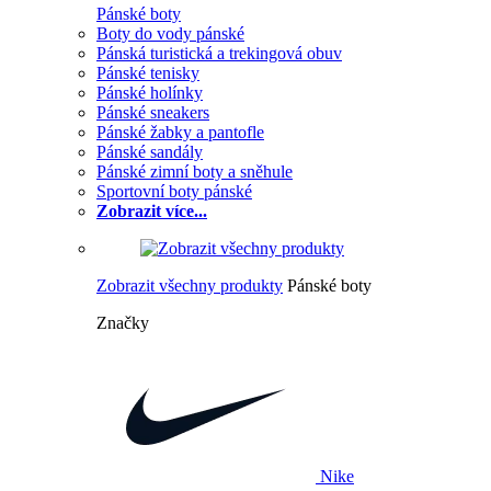
Pánské boty
Boty do vody pánské
Pánská turistická a trekingová obuv
Pánské tenisky
Pánské holínky
Pánské sneakers
Pánské žabky a pantofle
Pánské sandály
Pánské zimní boty a sněhule
Sportovní boty pánské
Zobrazit více...
Zobrazit všechny produkty
Pánské boty
Značky
Nike