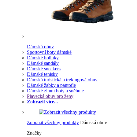
Dámská obuv
Sportovní boty dámské
Dámské holínky
Dámské sandály
Dámské sneakers
Dámské tenisky
Dámská turistická a trekingová obuv
Dámské žabky a pantofle
Dámské zimní boty a sněhule
Plavecká obuv pro ženy
Zobrazit více...
Zobrazit všechny produkty
Dámská obuv
Značky