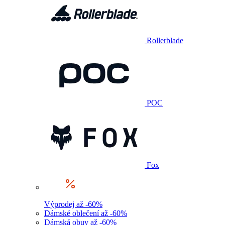
Rollerblade
POC
Fox
Výprodej až -60%
Dámské oblečení až -60%
Dámská obuv až -60%