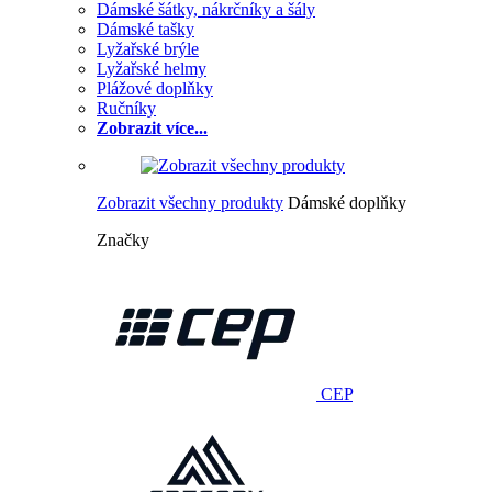
Dámské šátky, nákrčníky a šály
Dámské tašky
Lyžařské brýle
Lyžařské helmy
Plážové doplňky
Ručníky
Zobrazit více...
Zobrazit všechny produkty
Dámské doplňky
Značky
CEP