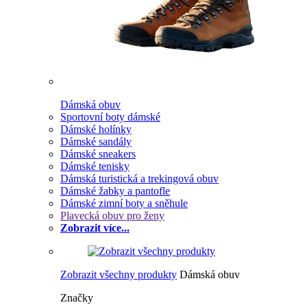
Dámská obuv
Sportovní boty dámské
Dámské holínky
Dámské sandály
Dámské sneakers
Dámské tenisky
Dámská turistická a trekingová obuv
Dámské žabky a pantofle
Dámské zimní boty a sněhule
Plavecká obuv pro ženy
Zobrazit více...
Zobrazit všechny produkty
Dámská obuv
Značky