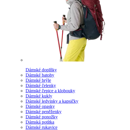
Dámské doplňky
Dámské batohy
Dámské brýle
Dámské čelenky
Dámské čepice a klobouky
Dámské kukly
Dámské ledvinky a kapsičky
Dámské opasky
Dámské peněženky
Dámské ponožky
Dámská potítka
Dámské rukavice