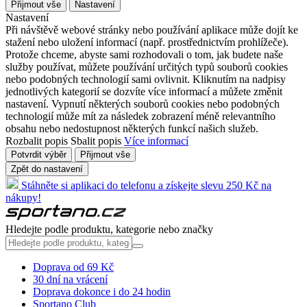
Přijmout vše
Nastavení
Nastavení
Při návštěvě webové stránky nebo používání aplikace může dojít ke
stažení nebo uložení informací (např. prostřednictvím prohlížeče).
Protože chceme, abyste sami rozhodovali o tom, jak budete naše
služby používat, můžete používání určitých typů souborů cookies
nebo podobných technologií sami ovlivnit. Kliknutím na nadpisy
jednotlivých kategorií se dozvíte více informací a můžete změnit
nastavení. Vypnutí některých souborů cookies nebo podobných
technologií může mít za následek zobrazení méně relevantního
obsahu nebo nedostupnost některých funkcí našich služeb.
Rozbalit popis
Sbalit popis
Více informací
Potvrdit výběr
Přijmout vše
Zpět do nastavení
Stáhněte si aplikaci do telefonu a získejte slevu 250 Kč na
nákupy!
Hledejte podle produktu, kategorie nebo značky
Doprava od 69 Kč
30 dní na vrácení
Doprava dokonce i do 24 hodin
Sportano Club