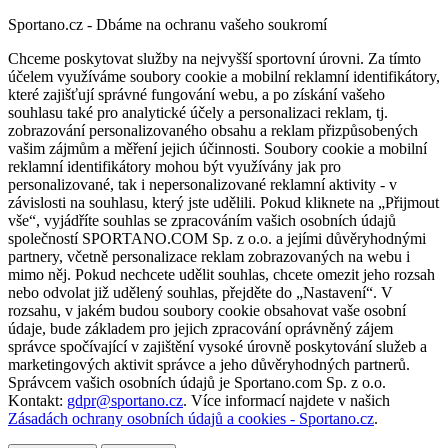
Sportano.cz - Dbáme na ochranu vašeho soukromí
Chceme poskytovat služby na nejvyšší sportovní úrovni. Za tímto
účelem využíváme soubory cookie a mobilní reklamní identifikátory,
které zajišťují správné fungování webu, a po získání vašeho
souhlasu také pro analytické účely a personalizaci reklam, tj.
zobrazování personalizovaného obsahu a reklam přizpůsobených
vašim zájmům a měření jejich účinnosti. Soubory cookie a mobilní
reklamní identifikátory mohou být využívány jak pro
personalizované, tak i nepersonalizované reklamní aktivity - v
závislosti na souhlasu, který jste udělili. Pokud kliknete na „Přijmout
vše“, vyjádříte souhlas se zpracováním vašich osobních údajů
společností SPORTANO.COM Sp. z o.o. a jejími důvěryhodnými
partnery, včetně personalizace reklam zobrazovaných na webu i
mimo něj. Pokud nechcete udělit souhlas, chcete omezit jeho rozsah
nebo odvolat již udělený souhlas, přejděte do „Nastavení“. V
rozsahu, v jakém budou soubory cookie obsahovat vaše osobní
údaje, bude základem pro jejich zpracování oprávněný zájem
správce spočívající v zajištění vysoké úrovně poskytování služeb a
marketingových aktivit správce a jeho důvěryhodných partnerů.
Správcem vašich osobních údajů je Sportano.com Sp. z o.o.
Kontakt:
gdpr@sportano.cz
. Více informací najdete v našich
Zásadách ochrany osobních údajů a cookies - Sportano.cz
.