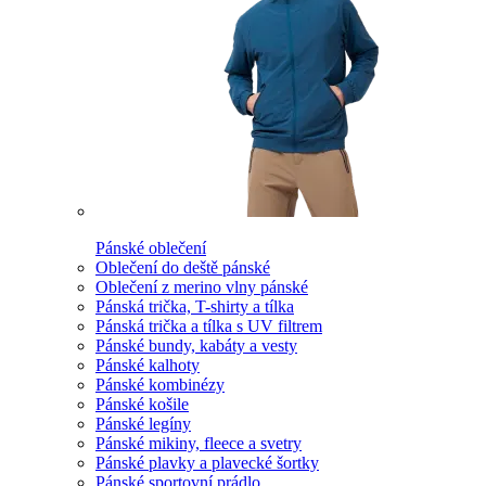
Pánské oblečení
Oblečení do deště pánské
Oblečení z merino vlny pánské
Pánská trička, T-shirty a tílka
Pánská trička a tílka s UV filtrem
Pánské bundy, kabáty a vesty
Pánské kalhoty
Pánské kombinézy
Pánské košile
Pánské legíny
Pánské mikiny, fleece a svetry
Pánské plavky a plavecké šortky
Pánské sportovní prádlo