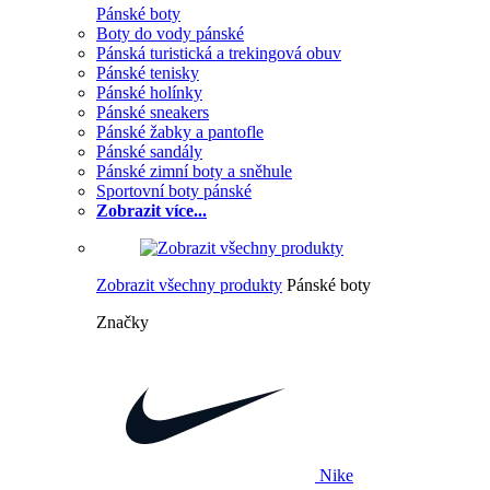
Pánské boty
Boty do vody pánské
Pánská turistická a trekingová obuv
Pánské tenisky
Pánské holínky
Pánské sneakers
Pánské žabky a pantofle
Pánské sandály
Pánské zimní boty a sněhule
Sportovní boty pánské
Zobrazit více...
Zobrazit všechny produkty
Pánské boty
Značky
Nike