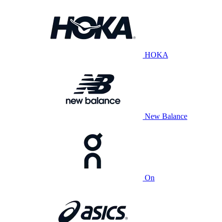
HOKA
New Balance
On