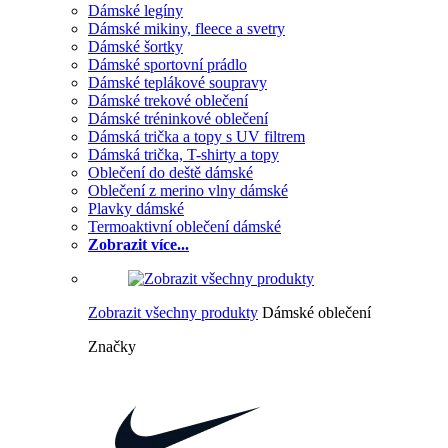
Dámské legíny
Dámské mikiny, fleece a svetry
Dámské šortky
Dámské sportovní prádlo
Dámské teplákové soupravy
Dámské trekové oblečení
Dámské tréninkové oblečení
Dámská trička a topy s UV filtrem
Dámská trička, T-shirty a topy
Oblečení do deště dámské
Oblečení z merino vlny dámské
Plavky dámské
Termoaktivní oblečení dámské
Zobrazit více...
Zobrazit všechny produkty
Dámské oblečení
Značky