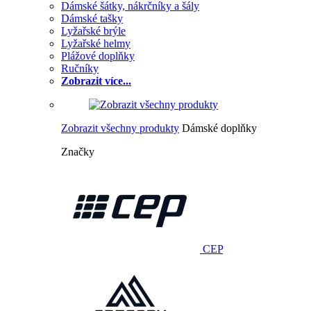
Dámské šátky, nákrčníky a šály
Dámské tašky
Lyžařské brýle
Lyžařské helmy
Plážové doplňky
Ručníky
Zobrazit více...
Zobrazit všechny produkty
Dámské doplňky
Značky
CEP