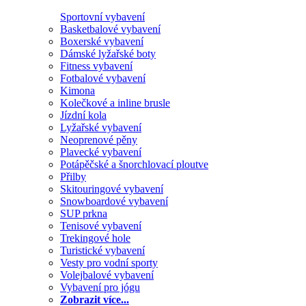
Sportovní vybavení
Basketbalové vybavení
Boxerské vybavení
Dámské lyžařské boty
Fitness vybavení
Fotbalové vybavení
Kimona
Kolečkové a inline brusle
Jízdní kola
Lyžařské vybavení
Neoprenové pěny
Plavecké vybavení
Potápěčské a šnorchlovací ploutve
Přilby
Skitouringové vybavení
Snowboardové vybavení
SUP prkna
Tenisové vybavení
Trekingové hole
Turistické vybavení
Vesty pro vodní sporty
Volejbalové vybavení
Vybavení pro jógu
Zobrazit více...