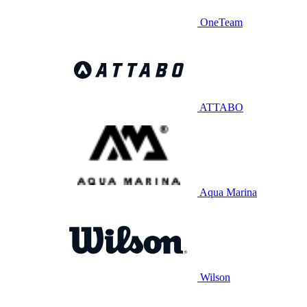
OneTeam
ATTABO
Aqua Marina
Wilson