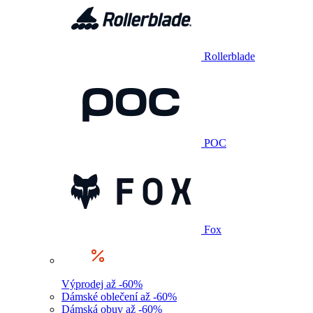
Rollerblade
POC
Fox
Výprodej až -60%
Dámské oblečení až -60%
Dámská obuv až -60%