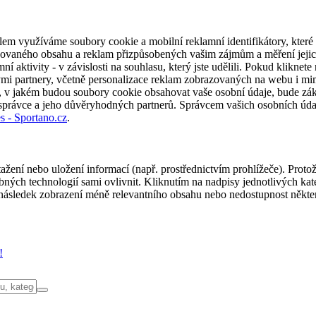
em využíváme soubory cookie a mobilní reklamní identifikátory, které 
alizovaného obsahu a reklam přizpůsobených vašim zájmům a měření jeji
í aktivity - v závislosti na souhlasu, který jste udělili. Pokud kliknet
partnery, včetně personalizace reklam zobrazovaných na webu i mimo 
u, v jakém budou soubory cookie obsahovat vaše osobní údaje, bude zák
 správce a jeho důvěryhodných partnerů. Správcem vašich osobních úda
s - Sportano.cz
.
ažení nebo uložení informací (např. prostřednictvím prohlížeče). Proto
ých technologií sami ovlivnit. Kliknutím na nadpisy jednotlivých kate
ásledek zobrazení méně relevantního obsahu nebo nedostupnost někter
!