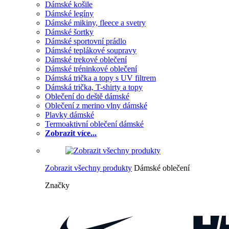
Dámské košile
Dámské legíny
Dámské mikiny, fleece a svetry
Dámské šortky
Dámské sportovní prádlo
Dámské teplákové soupravy
Dámské trekové oblečení
Dámské tréninkové oblečení
Dámská trička a topy s UV filtrem
Dámská trička, T-shirty a topy
Oblečení do deště dámské
Oblečení z merino vlny dámské
Plavky dámské
Termoaktivní oblečení dámské
Zobrazit více...
Zobrazit všechny produkty
Dámské oblečení
Značky