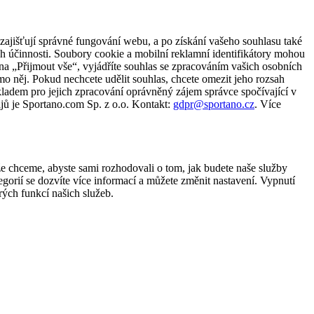
zajišťují správné fungování webu, a po získání vašeho souhlasu také
ch účinnosti. Soubory cookie a mobilní reklamní identifikátory mohou
e na „Přijmout vše“, vyjádříte souhlas se zpracováním vašich osobních
něj. Pokud nechcete udělit souhlas, chcete omezit jeho rozsah
ladem pro jejich zpracování oprávněný zájem správce spočívající v
jů je Sportano.com Sp. z o.o. Kontakt:
gdpr@sportano.cz
. Více
že chceme, abyste sami rozhodovali o tom, jak budete naše služby
gorií se dozvíte více informací a můžete změnit nastavení. Vypnutí
ých funkcí našich služeb.