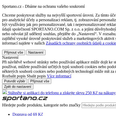
Sportano.cz - Dbáme na ochranu vašeho soukromí
Chceme poskytovat služby na nejvyšší sportovní úrovni. Za tímto účel
pro analytické účely a personalizaci reklam, tj. zobrazování person
být využívány jak pro personalizované, tak i nepersonalizované reklamn
údajů společností SPORTANO.COM Sp. z o.o. a jejími důvěryhodnými 
nebo odvolat již udělený souhlas, přejděte do „Nastavení“. V rozsah
zajištění vysoké úrovně poskytování služeb a marketingových aktivit
informací najdete v našich
Zásadách ochrany osobních údajů a cookie
Přijmout vše
Nastavení
Nastavení
Při návštěvě webové stránky nebo používání aplikace může dojít ke st
používat, můžete používání určitých typů souborů cookies nebo podobn
některých souborů cookies nebo podobných technologií může mít za n
Rozbalit popis
Sbalit popis
Více informací
Potvrdit výběr
Přijmout vše
Zpět do nastavení
Stáhněte si aplikaci do telefonu a získejte slevu 250 Kč na nákupy
Hledejte podle produktu, kategorie nebo značky
Doprava od 69 Kč