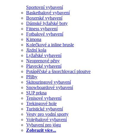
Sportovní vybavení
Basketbalové vybavení
Boxerské vybavení
Dámské lyžařské boty
Fitness vybavení
Fotbalové vybavení
Kimona
Kolečkové a inline brusle
Jízdní kola
Lyžařské vybavení
Neoprenové pěny
Plavecké vybavení
Potápěčské a šnorchlovací ploutve
Přilby
Skitouringové vybavení
Snowboardové vybavení
SUP prkna
Tenisové vybavení
Trekingové hole
Turistické vybavení
Vesty pro vodní sporty
Volejbalové vybavení
Vybavení pro jógu
Zobrazit více...