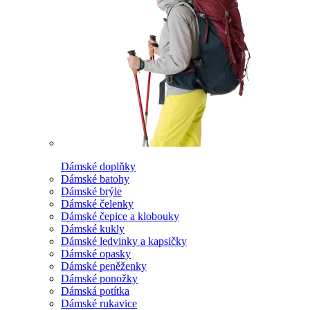
Dámské doplňky
Dámské batohy
Dámské brýle
Dámské čelenky
Dámské čepice a klobouky
Dámské kukly
Dámské ledvinky a kapsičky
Dámské opasky
Dámské peněženky
Dámské ponožky
Dámská potítka
Dámské rukavice