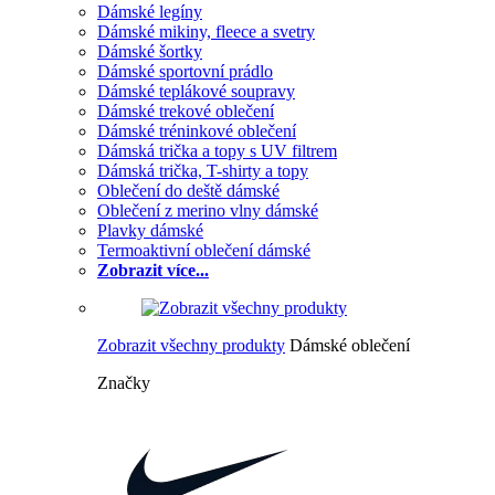
Dámské legíny
Dámské mikiny, fleece a svetry
Dámské šortky
Dámské sportovní prádlo
Dámské teplákové soupravy
Dámské trekové oblečení
Dámské tréninkové oblečení
Dámská trička a topy s UV filtrem
Dámská trička, T-shirty a topy
Oblečení do deště dámské
Oblečení z merino vlny dámské
Plavky dámské
Termoaktivní oblečení dámské
Zobrazit více...
Zobrazit všechny produkty
Dámské oblečení
Značky