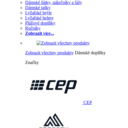
Dámské šátky, nákrčníky a šály
Dámské tašky
Lyžařské brýle
Lyžařské helmy
Plážové doplňky
Ručníky
Zobrazit více...
Zobrazit všechny produkty
Dámské doplňky
Značky
CEP