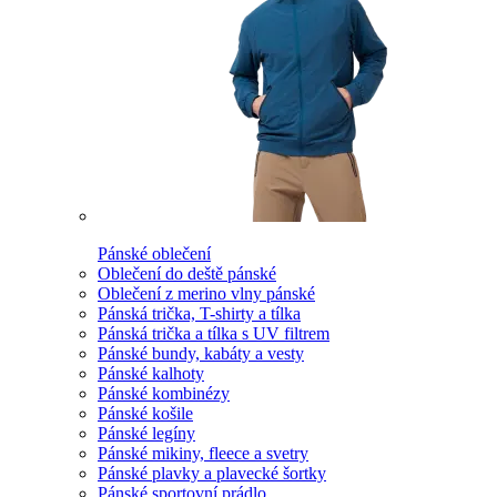
Pánské oblečení
Oblečení do deště pánské
Oblečení z merino vlny pánské
Pánská trička, T-shirty a tílka
Pánská trička a tílka s UV filtrem
Pánské bundy, kabáty a vesty
Pánské kalhoty
Pánské kombinézy
Pánské košile
Pánské legíny
Pánské mikiny, fleece a svetry
Pánské plavky a plavecké šortky
Pánské sportovní prádlo