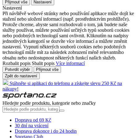
Přijmout vše
Nastavení
Nastavení
Při návštěvě webové stránky nebo používání aplikace může dojít ke
stažení nebo uložení informací (např. prostřednictvím prohlížeče).
Protože chceme, abyste sami rozhodovali o tom, jak budete naše
služby používat, můžete používání určitých typů souborů cookies
nebo podobných technologií sami ovlivnit. Kliknutím na nadpisy
jednotlivých kategorií se dozvíte více informací a můžete změnit
nastavení. Vypnutí některých souborů cookies nebo podobných
technologií může mít za následek zobrazení méně relevantního
obsahu nebo nedostupnost některých funkcí našich služeb.
Rozbalit popis
Sbalit popis
Více informací
Potvrdit výběr
Přijmout vše
Zpět do nastavení
Stáhněte si aplikaci do telefonu a získejte slevu 250 Kč na
nákupy!
Hledejte podle produktu, kategorie nebo značky
Doprava od 69 Kč
30 dní na vrácení
Doprava dokonce i do 24 hodin
Sportano Club