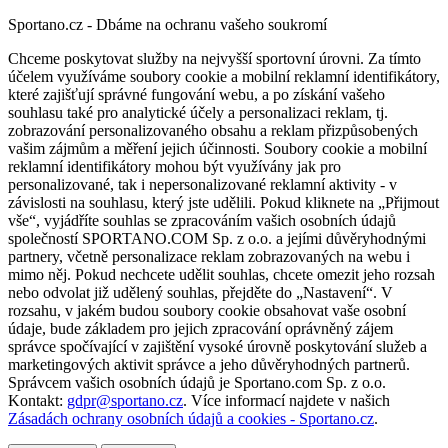
Sportano.cz - Dbáme na ochranu vašeho soukromí
Chceme poskytovat služby na nejvyšší sportovní úrovni. Za tímto
účelem využíváme soubory cookie a mobilní reklamní identifikátory,
které zajišťují správné fungování webu, a po získání vašeho
souhlasu také pro analytické účely a personalizaci reklam, tj.
zobrazování personalizovaného obsahu a reklam přizpůsobených
vašim zájmům a měření jejich účinnosti. Soubory cookie a mobilní
reklamní identifikátory mohou být využívány jak pro
personalizované, tak i nepersonalizované reklamní aktivity - v
závislosti na souhlasu, který jste udělili. Pokud kliknete na „Přijmout
vše“, vyjádříte souhlas se zpracováním vašich osobních údajů
společností SPORTANO.COM Sp. z o.o. a jejími důvěryhodnými
partnery, včetně personalizace reklam zobrazovaných na webu i
mimo něj. Pokud nechcete udělit souhlas, chcete omezit jeho rozsah
nebo odvolat již udělený souhlas, přejděte do „Nastavení“. V
rozsahu, v jakém budou soubory cookie obsahovat vaše osobní
údaje, bude základem pro jejich zpracování oprávněný zájem
správce spočívající v zajištění vysoké úrovně poskytování služeb a
marketingových aktivit správce a jeho důvěryhodných partnerů.
Správcem vašich osobních údajů je Sportano.com Sp. z o.o.
Kontakt:
gdpr@sportano.cz
. Více informací najdete v našich
Zásadách ochrany osobních údajů a cookies - Sportano.cz
.