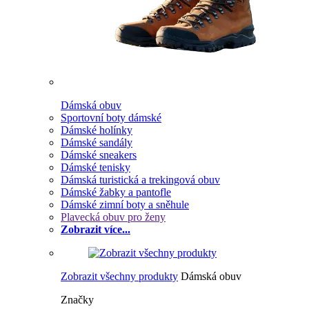
Dámská obuv
Sportovní boty dámské
Dámské holínky
Dámské sandály
Dámské sneakers
Dámské tenisky
Dámská turistická a trekingová obuv
Dámské žabky a pantofle
Dámské zimní boty a sněhule
Plavecká obuv pro ženy
Zobrazit více...
Zobrazit všechny produkty
Dámská obuv
Značky