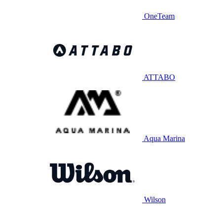
OneTeam
ATTABO
Aqua Marina
Wilson