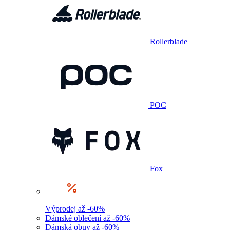
Rollerblade
POC
Fox
Výprodej až -60%
Dámské oblečení až -60%
Dámská obuv až -60%