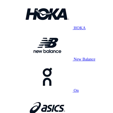
HOKA
New Balance
On