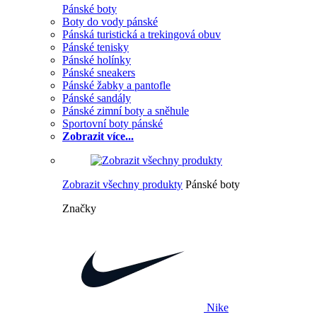
Pánské boty
Boty do vody pánské
Pánská turistická a trekingová obuv
Pánské tenisky
Pánské holínky
Pánské sneakers
Pánské žabky a pantofle
Pánské sandály
Pánské zimní boty a sněhule
Sportovní boty pánské
Zobrazit více...
Zobrazit všechny produkty
Pánské boty
Značky
Nike