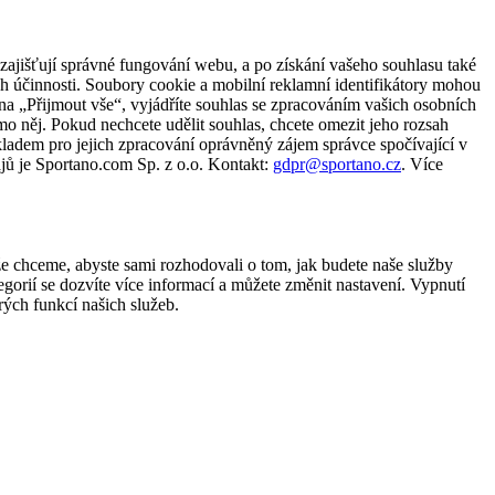
zajišťují správné fungování webu, a po získání vašeho souhlasu také
ch účinnosti. Soubory cookie a mobilní reklamní identifikátory mohou
e na „Přijmout vše“, vyjádříte souhlas se zpracováním vašich osobních
něj. Pokud nechcete udělit souhlas, chcete omezit jeho rozsah
ladem pro jejich zpracování oprávněný zájem správce spočívající v
jů je Sportano.com Sp. z o.o. Kontakt:
gdpr@sportano.cz
. Více
že chceme, abyste sami rozhodovali o tom, jak budete naše služby
gorií se dozvíte více informací a můžete změnit nastavení. Vypnutí
ých funkcí našich služeb.