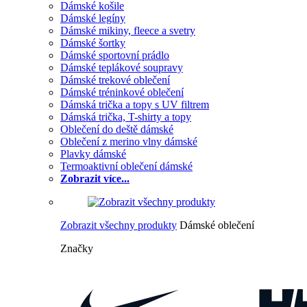
Dámské košile
Dámské legíny
Dámské mikiny, fleece a svetry
Dámské šortky
Dámské sportovní prádlo
Dámské teplákové soupravy
Dámské trekové oblečení
Dámské tréninkové oblečení
Dámská trička a topy s UV filtrem
Dámská trička, T-shirty a topy
Oblečení do deště dámské
Oblečení z merino vlny dámské
Plavky dámské
Termoaktivní oblečení dámské
Zobrazit více...
Zobrazit všechny produkty
Dámské oblečení
Značky