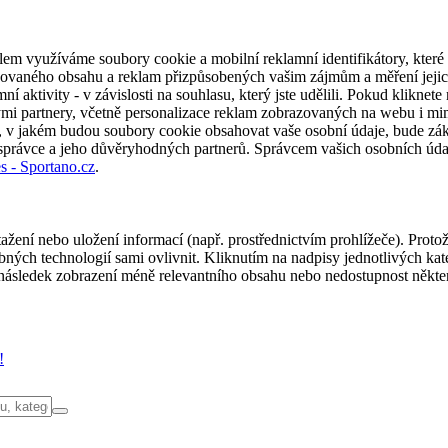
em využíváme soubory cookie a mobilní reklamní identifikátory, které 
alizovaného obsahu a reklam přizpůsobených vašim zájmům a měření jeji
í aktivity - v závislosti na souhlasu, který jste udělili. Pokud kliknet
partnery, včetně personalizace reklam zobrazovaných na webu i mimo 
u, v jakém budou soubory cookie obsahovat vaše osobní údaje, bude zák
 správce a jeho důvěryhodných partnerů. Správcem vašich osobních úda
s - Sportano.cz
.
ažení nebo uložení informací (např. prostřednictvím prohlížeče). Proto
ých technologií sami ovlivnit. Kliknutím na nadpisy jednotlivých kate
ásledek zobrazení méně relevantního obsahu nebo nedostupnost někter
!