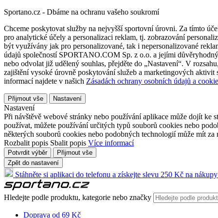
Sportano.cz - Dbáme na ochranu vašeho soukromí
Chceme poskytovat služby na nejvyšší sportovní úrovni. Za tímto účel
pro analytické účely a personalizaci reklam, tj. zobrazování person
být využívány jak pro personalizované, tak i nepersonalizované reklamn
údajů společností SPORTANO.COM Sp. z o.o. a jejími důvěryhodnými 
nebo odvolat již udělený souhlas, přejděte do „Nastavení“. V rozsah
zajištění vysoké úrovně poskytování služeb a marketingových aktivit
informací najdete v našich
Zásadách ochrany osobních údajů a cookie
Přijmout vše
Nastavení
Nastavení
Při návštěvě webové stránky nebo používání aplikace může dojít ke st
používat, můžete používání určitých typů souborů cookies nebo podobn
některých souborů cookies nebo podobných technologií může mít za n
Rozbalit popis
Sbalit popis
Více informací
Potvrdit výběr
Přijmout vše
Zpět do nastavení
Stáhněte si aplikaci do telefonu a získejte slevu 250 Kč na nákupy
Hledejte podle produktu, kategorie nebo značky
Doprava od 69 Kč