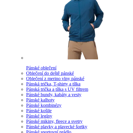
Pánské oblečení
Oblečení do deště pánské
Oblečení z merino vlny pánské
Pánská trička, T-shirty a tílka
Pánská trička a tílka s UV filtrem
Pánské bundy, kabáty a vesty
Pánské kalhoty
Pánské kombinézy
Pánské košile
Pánské legíny
Pánské mikiny, fleece a svetry
Pánské plavky a plavecké šortky
Pánské sportovní prádlo