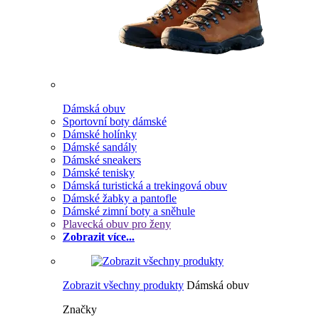
Dámská obuv
Sportovní boty dámské
Dámské holínky
Dámské sandály
Dámské sneakers
Dámské tenisky
Dámská turistická a trekingová obuv
Dámské žabky a pantofle
Dámské zimní boty a sněhule
Plavecká obuv pro ženy
Zobrazit více...
Zobrazit všechny produkty
Dámská obuv
Značky