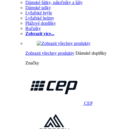
Dámské šátky, nákrčníky a šály
Dámské tašky
Lyžařské brýle
Lyžařské helmy
Plážové doplňky
Ručníky
Zobrazit více...
Zobrazit všechny produkty
Dámské doplňky
Značky
CEP