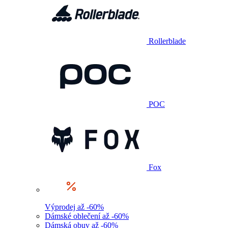
Rollerblade
POC
Fox
Výprodej až -60%
Dámské oblečení až -60%
Dámská obuv až -60%