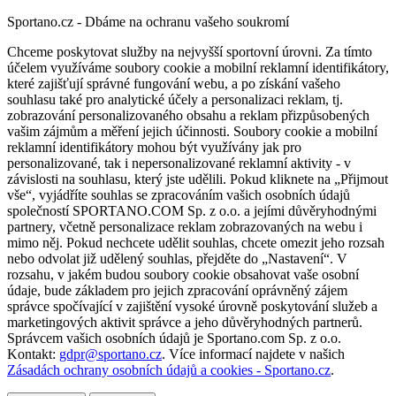
Sportano.cz - Dbáme na ochranu vašeho soukromí
Chceme poskytovat služby na nejvyšší sportovní úrovni. Za tímto
účelem využíváme soubory cookie a mobilní reklamní identifikátory,
které zajišťují správné fungování webu, a po získání vašeho
souhlasu také pro analytické účely a personalizaci reklam, tj.
zobrazování personalizovaného obsahu a reklam přizpůsobených
vašim zájmům a měření jejich účinnosti. Soubory cookie a mobilní
reklamní identifikátory mohou být využívány jak pro
personalizované, tak i nepersonalizované reklamní aktivity - v
závislosti na souhlasu, který jste udělili. Pokud kliknete na „Přijmout
vše“, vyjádříte souhlas se zpracováním vašich osobních údajů
společností SPORTANO.COM Sp. z o.o. a jejími důvěryhodnými
partnery, včetně personalizace reklam zobrazovaných na webu i
mimo něj. Pokud nechcete udělit souhlas, chcete omezit jeho rozsah
nebo odvolat již udělený souhlas, přejděte do „Nastavení“. V
rozsahu, v jakém budou soubory cookie obsahovat vaše osobní
údaje, bude základem pro jejich zpracování oprávněný zájem
správce spočívající v zajištění vysoké úrovně poskytování služeb a
marketingových aktivit správce a jeho důvěryhodných partnerů.
Správcem vašich osobních údajů je Sportano.com Sp. z o.o.
Kontakt:
gdpr@sportano.cz
. Více informací najdete v našich
Zásadách ochrany osobních údajů a cookies - Sportano.cz
.