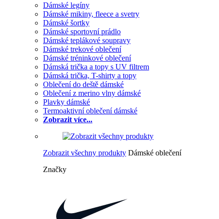
Dámské legíny
Dámské mikiny, fleece a svetry
Dámské šortky
Dámské sportovní prádlo
Dámské teplákové soupravy
Dámské trekové oblečení
Dámské tréninkové oblečení
Dámská trička a topy s UV filtrem
Dámská trička, T-shirty a topy
Oblečení do deště dámské
Oblečení z merino vlny dámské
Plavky dámské
Termoaktivní oblečení dámské
Zobrazit více...
Zobrazit všechny produkty
Dámské oblečení
Značky