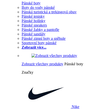
Pánské boty
Boty do vody pánské
Pánská turistická a trekingová obuv
Pánské tenisky
Pánské holínky
Pánské sneakers
Pánské žabky a pantofle
Pánské sandály
Pánské zimní boty a sněhule
Sportovní boty pánské
Zobrazit více...
Zobrazit všechny produkty
Pánské boty
Značky
Nike