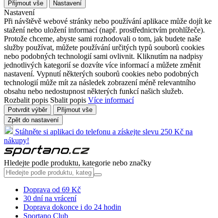
Přijmout vše
Nastavení
Nastavení
Při návštěvě webové stránky nebo používání aplikace může dojít ke
stažení nebo uložení informací (např. prostřednictvím prohlížeče).
Protože chceme, abyste sami rozhodovali o tom, jak budete naše
služby používat, můžete používání určitých typů souborů cookies
nebo podobných technologií sami ovlivnit. Kliknutím na nadpisy
jednotlivých kategorií se dozvíte více informací a můžete změnit
nastavení. Vypnutí některých souborů cookies nebo podobných
technologií může mít za následek zobrazení méně relevantního
obsahu nebo nedostupnost některých funkcí našich služeb.
Rozbalit popis
Sbalit popis
Více informací
Potvrdit výběr
Přijmout vše
Zpět do nastavení
Stáhněte si aplikaci do telefonu a získejte slevu 250 Kč na
nákupy!
Hledejte podle produktu, kategorie nebo značky
Doprava od 69 Kč
30 dní na vrácení
Doprava dokonce i do 24 hodin
Sportano Club