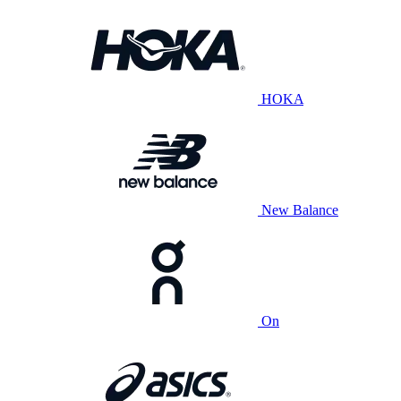
HOKA
New Balance
On