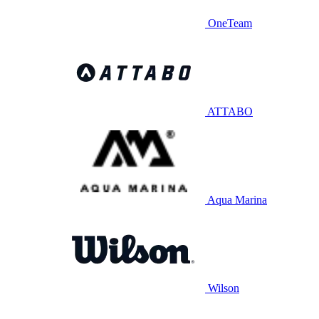
OneTeam
ATTABO
Aqua Marina
Wilson