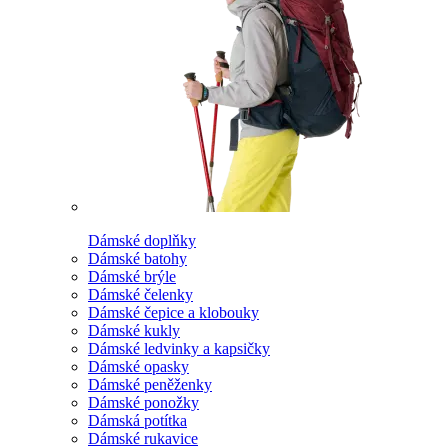
Dámské doplňky
Dámské batohy
Dámské brýle
Dámské čelenky
Dámské čepice a klobouky
Dámské kukly
Dámské ledvinky a kapsičky
Dámské opasky
Dámské peněženky
Dámské ponožky
Dámská potítka
Dámské rukavice