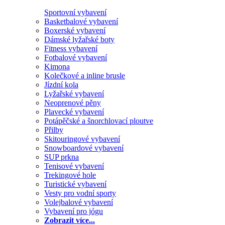
Sportovní vybavení
Basketbalové vybavení
Boxerské vybavení
Dámské lyžařské boty
Fitness vybavení
Fotbalové vybavení
Kimona
Kolečkové a inline brusle
Jízdní kola
Lyžařské vybavení
Neoprenové pěny
Plavecké vybavení
Potápěčské a šnorchlovací ploutve
Přilby
Skitouringové vybavení
Snowboardové vybavení
SUP prkna
Tenisové vybavení
Trekingové hole
Turistické vybavení
Vesty pro vodní sporty
Volejbalové vybavení
Vybavení pro jógu
Zobrazit více...