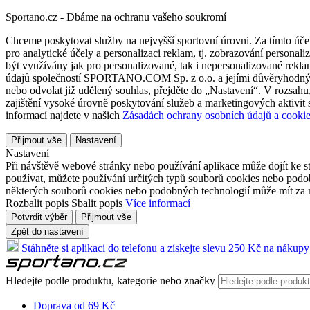
Sportano.cz - Dbáme na ochranu vašeho soukromí
Chceme poskytovat služby na nejvyšší sportovní úrovni. Za tímto účel
pro analytické účely a personalizaci reklam, tj. zobrazování person
být využívány jak pro personalizované, tak i nepersonalizované reklamn
údajů společností SPORTANO.COM Sp. z o.o. a jejími důvěryhodnými 
nebo odvolat již udělený souhlas, přejděte do „Nastavení“. V rozsah
zajištění vysoké úrovně poskytování služeb a marketingových aktivit
informací najdete v našich
Zásadách ochrany osobních údajů a cookie
Přijmout vše
Nastavení
Nastavení
Při návštěvě webové stránky nebo používání aplikace může dojít ke st
používat, můžete používání určitých typů souborů cookies nebo podobn
některých souborů cookies nebo podobných technologií může mít za n
Rozbalit popis
Sbalit popis
Více informací
Potvrdit výběr
Přijmout vše
Zpět do nastavení
Stáhněte si aplikaci do telefonu a získejte slevu 250 Kč na nákupy
Hledejte podle produktu, kategorie nebo značky
Doprava od 69 Kč