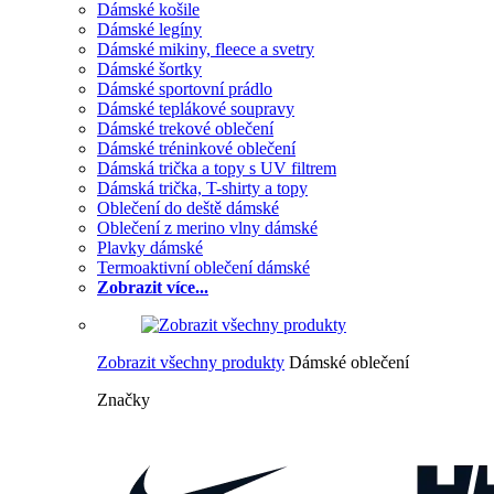
Dámské košile
Dámské legíny
Dámské mikiny, fleece a svetry
Dámské šortky
Dámské sportovní prádlo
Dámské teplákové soupravy
Dámské trekové oblečení
Dámské tréninkové oblečení
Dámská trička a topy s UV filtrem
Dámská trička, T-shirty a topy
Oblečení do deště dámské
Oblečení z merino vlny dámské
Plavky dámské
Termoaktivní oblečení dámské
Zobrazit více...
Zobrazit všechny produkty
Dámské oblečení
Značky