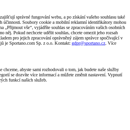
zajišťují správné fungování webu, a po získání vašeho souhlasu také
ch účinnosti. Soubory cookie a mobilní reklamní identifikátory mohou
e na „Přijmout vše“, vyjádříte souhlas se zpracováním vašich osobních
něj. Pokud nechcete udělit souhlas, chcete omezit jeho rozsah
ladem pro jejich zpracování oprávněný zájem správce spočívající v
jů je Sportano.com Sp. z o.o. Kontakt:
gdpr@sportano.cz
. Více
že chceme, abyste sami rozhodovali o tom, jak budete naše služby
gorií se dozvíte více informací a můžete změnit nastavení. Vypnutí
ých funkcí našich služeb.