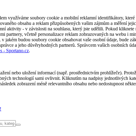
em využíváme soubory cookie a mobilní reklamní identifikátory, které 
alizovaného obsahu a reklam přizpůsobených vašim zájmům a měření jeji
í aktivity - v závislosti na souhlasu, který jste udělili. Pokud kliknet
partnery, včetně personalizace reklam zobrazovaných na webu i mimo 
u, v jakém budou soubory cookie obsahovat vaše osobní údaje, bude zák
 správce a jeho důvěryhodných partnerů. Správcem vašich osobních úda
s - Sportano.cz
.
ažení nebo uložení informací (např. prostřednictvím prohlížeče). Proto
ých technologií sami ovlivnit. Kliknutím na nadpisy jednotlivých kate
ásledek zobrazení méně relevantního obsahu nebo nedostupnost někter
!