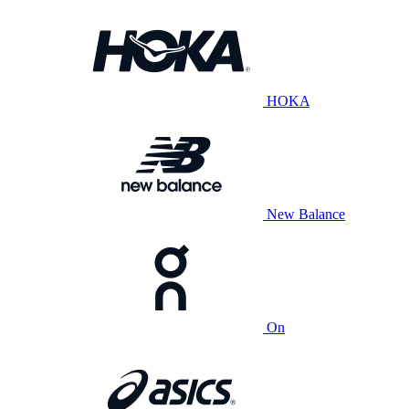
HOKA
New Balance
On