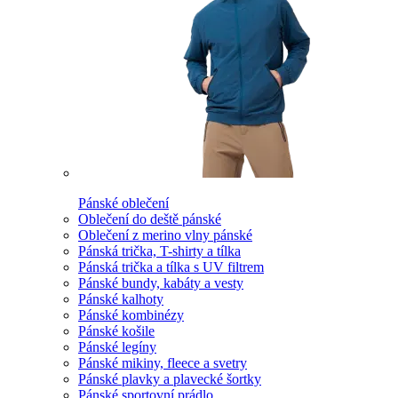
Pánské oblečení
Oblečení do deště pánské
Oblečení z merino vlny pánské
Pánská trička, T-shirty a tílka
Pánská trička a tílka s UV filtrem
Pánské bundy, kabáty a vesty
Pánské kalhoty
Pánské kombinézy
Pánské košile
Pánské legíny
Pánské mikiny, fleece a svetry
Pánské plavky a plavecké šortky
Pánské sportovní prádlo