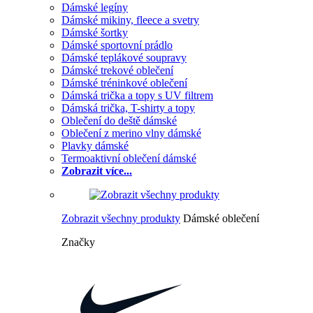
Dámské legíny
Dámské mikiny, fleece a svetry
Dámské šortky
Dámské sportovní prádlo
Dámské teplákové soupravy
Dámské trekové oblečení
Dámské tréninkové oblečení
Dámská trička a topy s UV filtrem
Dámská trička, T-shirty a topy
Oblečení do deště dámské
Oblečení z merino vlny dámské
Plavky dámské
Termoaktivní oblečení dámské
Zobrazit více...
Zobrazit všechny produkty
Dámské oblečení
Značky