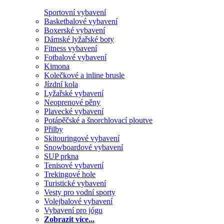
Sportovní vybavení
Basketbalové vybavení
Boxerské vybavení
Dámské lyžařské boty
Fitness vybavení
Fotbalové vybavení
Kimona
Kolečkové a inline brusle
Jízdní kola
Lyžařské vybavení
Neoprenové pěny
Plavecké vybavení
Potápěčské a šnorchlovací ploutve
Přilby
Skitouringové vybavení
Snowboardové vybavení
SUP prkna
Tenisové vybavení
Trekingové hole
Turistické vybavení
Vesty pro vodní sporty
Volejbalové vybavení
Vybavení pro jógu
Zobrazit více...