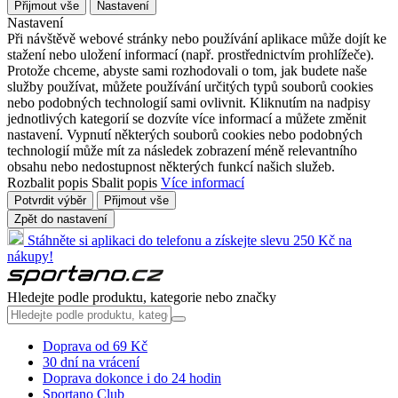
Přijmout vše
Nastavení
Nastavení
Při návštěvě webové stránky nebo používání aplikace může dojít ke
stažení nebo uložení informací (např. prostřednictvím prohlížeče).
Protože chceme, abyste sami rozhodovali o tom, jak budete naše
služby používat, můžete používání určitých typů souborů cookies
nebo podobných technologií sami ovlivnit. Kliknutím na nadpisy
jednotlivých kategorií se dozvíte více informací a můžete změnit
nastavení. Vypnutí některých souborů cookies nebo podobných
technologií může mít za následek zobrazení méně relevantního
obsahu nebo nedostupnost některých funkcí našich služeb.
Rozbalit popis
Sbalit popis
Více informací
Potvrdit výběr
Přijmout vše
Zpět do nastavení
Stáhněte si aplikaci do telefonu a získejte slevu 250 Kč na
nákupy!
Hledejte podle produktu, kategorie nebo značky
Doprava od 69 Kč
30 dní na vrácení
Doprava dokonce i do 24 hodin
Sportano Club