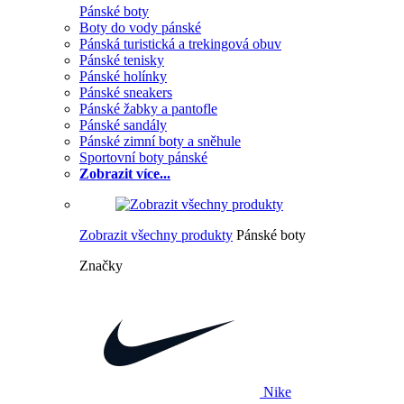
Pánské boty
Boty do vody pánské
Pánská turistická a trekingová obuv
Pánské tenisky
Pánské holínky
Pánské sneakers
Pánské žabky a pantofle
Pánské sandály
Pánské zimní boty a sněhule
Sportovní boty pánské
Zobrazit více...
Zobrazit všechny produkty
Pánské boty
Značky
Nike