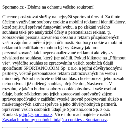
Sportano.cz - Dbáme na ochranu vašeho soukromí
Chceme poskytovat služby na nejvyšší sportovní úrovni. Za tímto
účelem využíváme soubory cookie a mobilní reklamní identifikátory,
které zajišťují správné fungování webu, a po získání vašeho
souhlasu také pro analytické účely a personalizaci reklam, tj.
zobrazování personalizovaného obsahu a reklam přizpůsobených
vašim zájmům a měření jejich účinnosti. Soubory cookie a mobilní
reklamní identifikátory mohou být využívány jak pro
personalizované, tak i nepersonalizované reklamní aktivity - v
závislosti na souhlasu, který jste udělili. Pokud kliknete na „Přijmout
vše“, vyjádříte souhlas se zpracováním vašich osobních údajů
společností SPORTANO.COM Sp. z o.o. a jejími důvěryhodnými
partnery, včetně personalizace reklam zobrazovaných na webu i
mimo něj. Pokud nechcete udělit souhlas, chcete omezit jeho rozsah
nebo odvolat již udělený souhlas, přejděte do „Nastavení“. V
rozsahu, v jakém budou soubory cookie obsahovat vaše osobní
údaje, bude základem pro jejich zpracování oprávněný zájem
správce spočívající v zajištění vysoké úrovně poskytování služeb a
marketingových aktivit správce a jeho důvěryhodných partnerů.
Správcem vašich osobních údajů je Sportano.com Sp. z o.o.
Kontakt:
gdpr@sportano.cz
. Více informací najdete v našich
Zásadách ochrany osobních údajů a cookies - Sportano.cz
.