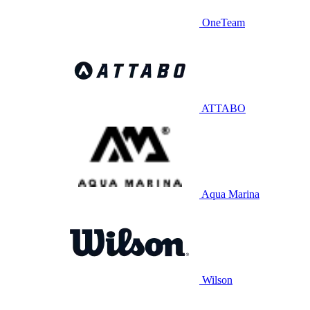
OneTeam
ATTABO
Aqua Marina
Wilson