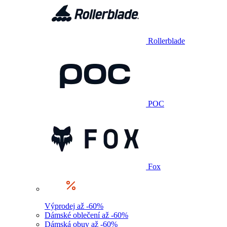
Rollerblade
POC
Fox
Výprodej až -60%
Dámské oblečení až -60%
Dámská obuv až -60%