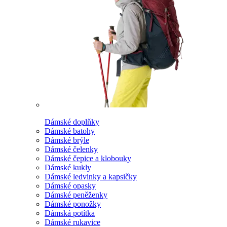
Dámské doplňky
Dámské batohy
Dámské brýle
Dámské čelenky
Dámské čepice a klobouky
Dámské kukly
Dámské ledvinky a kapsičky
Dámské opasky
Dámské peněženky
Dámské ponožky
Dámská potítka
Dámské rukavice