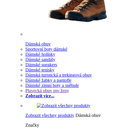
Dámská obuv
Sportovní boty dámské
Dámské holínky
Dámské sandály
Dámské sneakers
Dámské tenisky
Dámská turistická a trekingová obuv
Dámské žabky a pantofle
Dámské zimní boty a sněhule
Plavecká obuv pro ženy
Zobrazit více...
Zobrazit všechny produkty
Dámská obuv
Značky