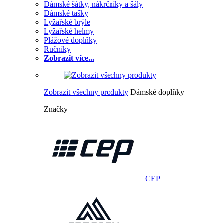
Dámské šátky, nákrčníky a šály
Dámské tašky
Lyžařské brýle
Lyžařské helmy
Plážové doplňky
Ručníky
Zobrazit více...
Zobrazit všechny produkty
Dámské doplňky
Značky
CEP