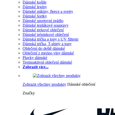
Dámské košile
Dámské legíny
Dámské mikiny, fleece a svetry
Dámské šortky
Dámské sportovní prádlo
Dámské teplákové soupravy
Dámské trekové oblečení
Dámské tréninkové oblečení
Dámská trička a topy s UV filtrem
Dámská trička, T-shirty a topy
Oblečení do deště dámské
Oblečení z merino vlny dámské
Plavky dámské
Termoaktivní oblečení dámské
Zobrazit více...
Zobrazit všechny produkty
Dámské oblečení
Značky