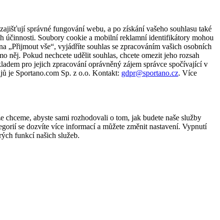
zajišťují správné fungování webu, a po získání vašeho souhlasu také
ch účinnosti. Soubory cookie a mobilní reklamní identifikátory mohou
e na „Přijmout vše“, vyjádříte souhlas se zpracováním vašich osobních
něj. Pokud nechcete udělit souhlas, chcete omezit jeho rozsah
ladem pro jejich zpracování oprávněný zájem správce spočívající v
jů je Sportano.com Sp. z o.o. Kontakt:
gdpr@sportano.cz
. Více
že chceme, abyste sami rozhodovali o tom, jak budete naše služby
gorií se dozvíte více informací a můžete změnit nastavení. Vypnutí
ých funkcí našich služeb.