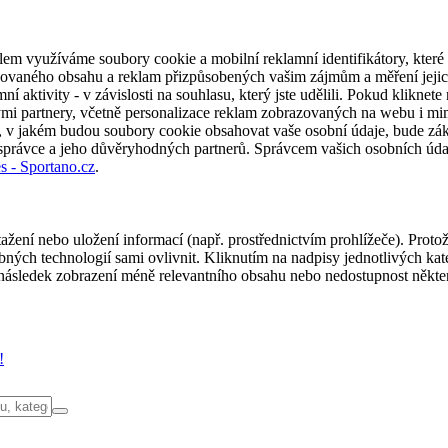
em využíváme soubory cookie a mobilní reklamní identifikátory, které 
alizovaného obsahu a reklam přizpůsobených vašim zájmům a měření jeji
í aktivity - v závislosti na souhlasu, který jste udělili. Pokud kliknet
partnery, včetně personalizace reklam zobrazovaných na webu i mimo 
u, v jakém budou soubory cookie obsahovat vaše osobní údaje, bude zák
 správce a jeho důvěryhodných partnerů. Správcem vašich osobních úda
s - Sportano.cz
.
ažení nebo uložení informací (např. prostřednictvím prohlížeče). Proto
ých technologií sami ovlivnit. Kliknutím na nadpisy jednotlivých kate
ásledek zobrazení méně relevantního obsahu nebo nedostupnost někter
!