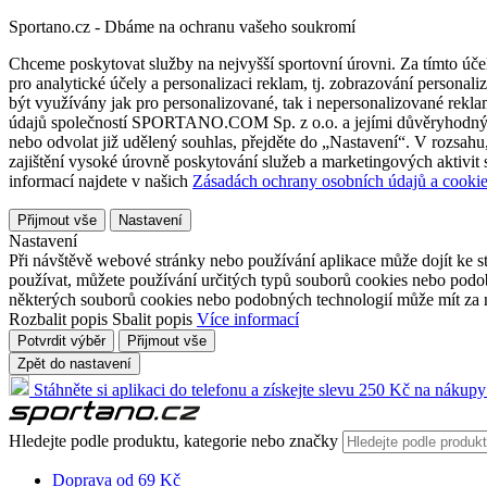
Sportano.cz - Dbáme na ochranu vašeho soukromí
Chceme poskytovat služby na nejvyšší sportovní úrovni. Za tímto účel
pro analytické účely a personalizaci reklam, tj. zobrazování person
být využívány jak pro personalizované, tak i nepersonalizované reklamn
údajů společností SPORTANO.COM Sp. z o.o. a jejími důvěryhodnými 
nebo odvolat již udělený souhlas, přejděte do „Nastavení“. V rozsah
zajištění vysoké úrovně poskytování služeb a marketingových aktivit
informací najdete v našich
Zásadách ochrany osobních údajů a cookie
Přijmout vše
Nastavení
Nastavení
Při návštěvě webové stránky nebo používání aplikace může dojít ke st
používat, můžete používání určitých typů souborů cookies nebo podobn
některých souborů cookies nebo podobných technologií může mít za n
Rozbalit popis
Sbalit popis
Více informací
Potvrdit výběr
Přijmout vše
Zpět do nastavení
Stáhněte si aplikaci do telefonu a získejte slevu 250 Kč na nákupy
Hledejte podle produktu, kategorie nebo značky
Doprava od 69 Kč