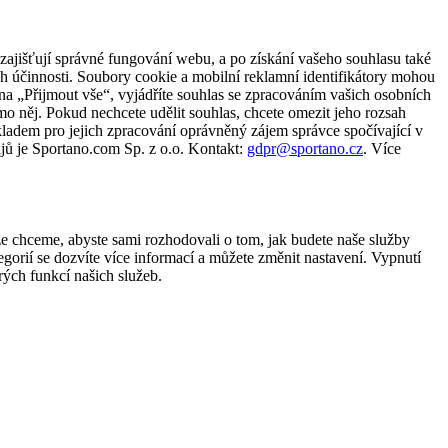
zajišťují správné fungování webu, a po získání vašeho souhlasu také
ch účinnosti. Soubory cookie a mobilní reklamní identifikátory mohou
e na „Přijmout vše“, vyjádříte souhlas se zpracováním vašich osobních
něj. Pokud nechcete udělit souhlas, chcete omezit jeho rozsah
ladem pro jejich zpracování oprávněný zájem správce spočívající v
jů je Sportano.com Sp. z o.o. Kontakt:
gdpr@sportano.cz
. Více
že chceme, abyste sami rozhodovali o tom, jak budete naše služby
gorií se dozvíte více informací a můžete změnit nastavení. Vypnutí
ých funkcí našich služeb.