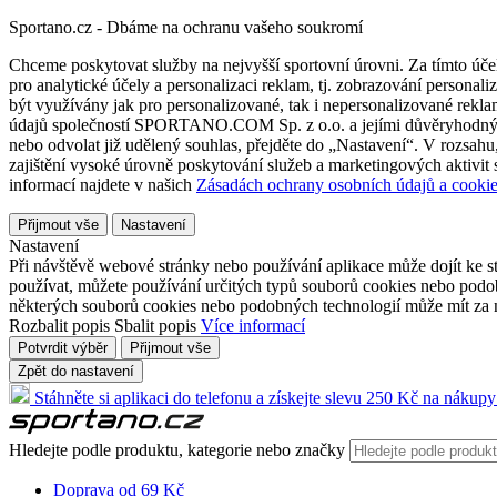
Sportano.cz - Dbáme na ochranu vašeho soukromí
Chceme poskytovat služby na nejvyšší sportovní úrovni. Za tímto účel
pro analytické účely a personalizaci reklam, tj. zobrazování person
být využívány jak pro personalizované, tak i nepersonalizované reklamn
údajů společností SPORTANO.COM Sp. z o.o. a jejími důvěryhodnými 
nebo odvolat již udělený souhlas, přejděte do „Nastavení“. V rozsah
zajištění vysoké úrovně poskytování služeb a marketingových aktivit
informací najdete v našich
Zásadách ochrany osobních údajů a cookie
Přijmout vše
Nastavení
Nastavení
Při návštěvě webové stránky nebo používání aplikace může dojít ke st
používat, můžete používání určitých typů souborů cookies nebo podobn
některých souborů cookies nebo podobných technologií může mít za n
Rozbalit popis
Sbalit popis
Více informací
Potvrdit výběr
Přijmout vše
Zpět do nastavení
Stáhněte si aplikaci do telefonu a získejte slevu 250 Kč na nákupy
Hledejte podle produktu, kategorie nebo značky
Doprava od 69 Kč