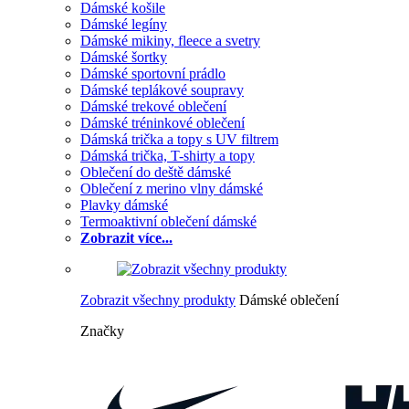
Dámské košile
Dámské legíny
Dámské mikiny, fleece a svetry
Dámské šortky
Dámské sportovní prádlo
Dámské teplákové soupravy
Dámské trekové oblečení
Dámské tréninkové oblečení
Dámská trička a topy s UV filtrem
Dámská trička, T-shirty a topy
Oblečení do deště dámské
Oblečení z merino vlny dámské
Plavky dámské
Termoaktivní oblečení dámské
Zobrazit více...
Zobrazit všechny produkty
Dámské oblečení
Značky