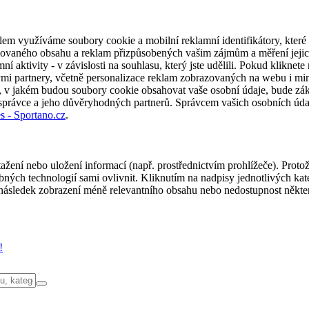
em využíváme soubory cookie a mobilní reklamní identifikátory, které 
alizovaného obsahu a reklam přizpůsobených vašim zájmům a měření jeji
í aktivity - v závislosti na souhlasu, který jste udělili. Pokud kliknet
partnery, včetně personalizace reklam zobrazovaných na webu i mimo 
u, v jakém budou soubory cookie obsahovat vaše osobní údaje, bude zák
 správce a jeho důvěryhodných partnerů. Správcem vašich osobních úda
s - Sportano.cz
.
ažení nebo uložení informací (např. prostřednictvím prohlížeče). Proto
ých technologií sami ovlivnit. Kliknutím na nadpisy jednotlivých kate
ásledek zobrazení méně relevantního obsahu nebo nedostupnost někter
!